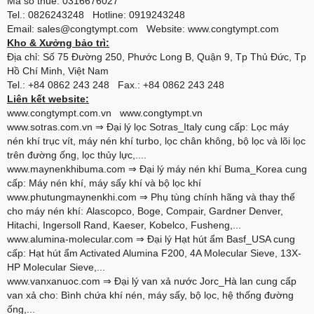
Mã số thuế: 0316676027
Tel.: 0826243248 Hotline: 0919243248
Email: sales@congtympt.com Website:
www.congtympt.com
Kho & Xưởng bảo trì:
Địa chỉ: Số 75 Đường 250, Phước Long B, Quận 9, Tp Thủ Đức, Tp
Hồ Chí Minh, Việt Nam
Tel.: +84 0862 243 248 Fax.: +84 0862 243 248
Liên kết website:
www.congtympt.com.vn
www.congtympt.vn
www.sotras.com.vn
⇒ Đại lý lọc Sotras_Italy cung cấp: Lọc máy
nén khí trục vít, máy nén khí turbo, lọc chân không, bộ lọc và lõi lọc
trên đường ống, lọc thủy lực,....
www.maynenkhibuma.com
⇒ Đại lý máy nén khí Buma_Korea cung
cấp: Máy nén khí, máy sấy khí và bộ lọc khí
www.phutungmaynenkhi.com
⇒ Phụ tùng chính hãng và thay thế
cho máy nén khí: Alascopco, Boge, Compair, Gardner Denver,
Hitachi, Ingersoll Rand, Kaeser, Kobelco, Fusheng,...
www.alumina-molecular.com
⇒ Đại lý Hạt hút ẩm Basf_USA cung
cấp: Hạt hút ẩm Activated Alumina F200, 4A Molecular Sieve, 13X-
HP Molecular Sieve,...
www.vanxanuoc.com
⇒ Đại lý van xả nước Jorc_Hà lan cung cấp
van xả cho: Bình chứa khí nén, máy sấy, bộ lọc, hệ thống đường
ống,...