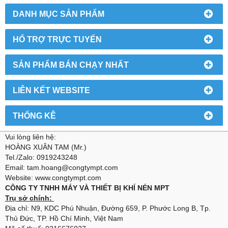
DANH MỤC SẢN PHẨM
HỔ TRỢ TRỰC TUYẾN
SẢN PHẨM BÁN CHẠY NHẤT
LIÊN KẾT WEBSITE
THỐNG KÊ
Vui lòng liên hệ:
HOÀNG XUÂN TAM (Mr.)
Tel./Zalo: 0919243248
Email: tam.hoang@congtympt.com
Website: www.congtympt.com
CÔNG TY TNHH MÁY VÀ THIẾT BỊ KHÍ NÉN MPT
Trụ sở chính:
Địa chỉ: N9, KDC Phú Nhuận, Đường 659, P. Phước Long B, Tp.
Thủ Đức, TP. Hồ Chí Minh, Việt Nam