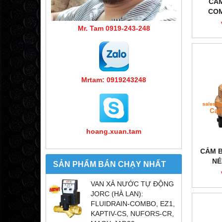
CẢM
COM
Mr. Tam 0919-243-248
Mrtam: 0919243248
hoang.xuan.tam
CẢM B
NÉ
SẢN PHẨM BÁN CHẠY NHẤT
VAN XẢ NƯỚC TỰ ĐỘNG
JORC (HÀ LAN):
FLUIDRAIN-COMBO, EZ1,
KAPTIV-CS, NUFORS-CR,