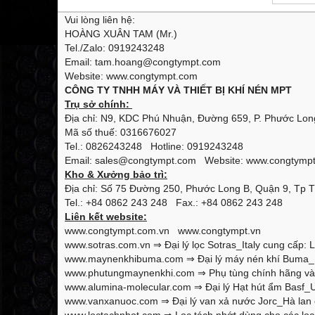
Vui lòng liên hệ:
HOÀNG XUÂN TAM (Mr.)
Tel./Zalo: 0919243248
Email: tam.hoang@congtympt.com
Website: www.congtympt.com
CÔNG TY TNHH MÁY VÀ THIẾT BỊ KHÍ NÉN MPT
Trụ sở chính:
Địa chỉ: N9, KDC Phú Nhuận, Đường 659, P. Phước Long
Mã số thuế: 0316676027
Tel.: 0826243248 Hotline: 0919243248
Email: sales@congtympt.com Website:
www.congtymp
Kho & Xưởng bảo trì:
Địa chỉ: Số 75 Đường 250, Phước Long B, Quận 9, Tp 
Tel.: +84 0862 243 248 Fax.: +84 0862 243 248
Liên kết website:
www.congtympt.com.vn
www.congtympt.vn
www.sotras.com.vn
⇒ Đại lý lọc Sotras_Italy cung cấp: L
www.maynenkhibuma.com
⇒ Đại lý máy nén khí Buma_K
www.phutungmaynenkhi.com
⇒ Phụ tùng chính hãng và 
www.alumina-molecular.com
⇒ Đại lý Hạt hút ẩm Basf_U
www.vanxanuoc.com
⇒ Đại lý van xả nước Jorc_Hà lan 
www.loctachnhot.com
⇒ Lọc tách nhớt dùng cho các loại