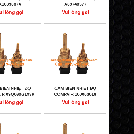
A10630674
A03740577
ui lòng gọi
Vui lòng gọi
BIẾN NHIỆT ĐỘ
CẢM BIẾN NHIỆT ĐỘ
IR 09Q060G1936
COMPAIR 100003018
ui lòng gọi
Vui lòng gọi