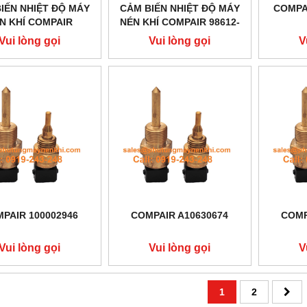
IẾN NHIỆT ĐỘ MÁY
CẢM BIẾN NHIỆT ĐỘ MÁY
COMPA
N KHÍ COMPAIR
NÉN KHÍ COMPAIR 98612-
100010275
126
Vui lòng gọi
Vui lòng gọi
V
PAIR 100002946
COMPAIR A10630674
COMP
Vui lòng gọi
Vui lòng gọi
V
1
2