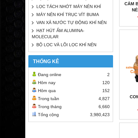
CẢM B
LỌC TÁCH NHỚT MÁY NÉN KHÍ
NÉ
MÁY NÉN KHÍ TRỤC VÍT BUMA
VAN XẢ NƯỚC TỰ ĐỘNG KHÍ NÉN
HẠT HÚT ẨM ALUMINA-
MOLECULAR
BỘ LỌC VÀ LÕI LỌC KHÍ NÉN
THỐNG KÊ
Đang online
2
Hôm nay
120
Hôm qua
152
COM
Trong tuần
4,827
Trong tháng
6,660
Tổng cộng
3,980,423