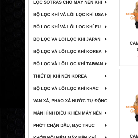
LỌC SOTRAS CHO MÁY NÉN KHÍ
BỘ LỌC KHÍ VÀ LÕI LỌC KHÍ USA
BỘ LỌC KHÍ VÀ LÕI LỌC KHÍ EU
BỘ LỌC VÀ LÕI LỌC KHÍ JAPAN
CẢM
BỘ LỌC VÀ LÕI LỌC KHÍ KOREA
BỘ LỌC VÀ LÕI LỌC KHÍ TAIWAN
THIẾT BỊ KHÍ NÉN KOREA
BỘ LỌC VÀ LÕI LỌC KHÍ KHÁC
VAN XẢ, PHAO XẢ NƯỚC TỰ ĐỘNG
MÀN HÌNH ĐIỀU KHIỂN MÁY NÉN
PHỚT CHẶN DẦU, BẠC TRỤC
CẢM
KHỚP NỐI MỀM MÁY NÉN KHÍ