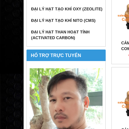
ĐẠI LÝ HẠT TẠO KHÍ OXY (ZEOLITE)
ĐẠI LÝ HẠT TẠO KHÍ NITO (CMS)
ĐẠI LÝ HẠT THAN HOẠT TÍNH
(ACTIVATED CARBON)
CẢM
COM
HỔ TRỢ TRỰC TUYẾN