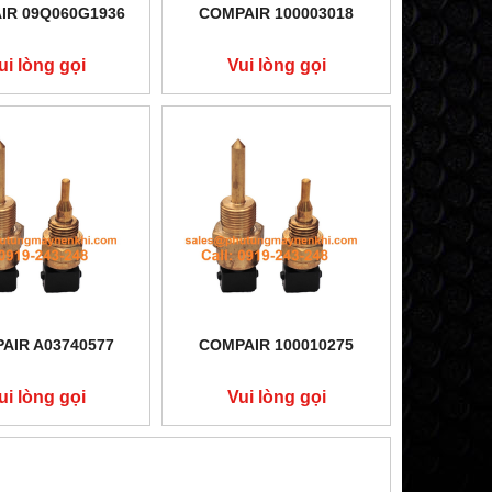
IR 09Q060G1936
COMPAIR 100003018
ui lòng gọi
Vui lòng gọi
AIR A03740577
COMPAIR 100010275
ui lòng gọi
Vui lòng gọi