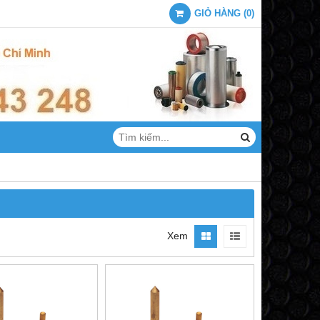
GIỎ HÀNG
(
0
)
Xem