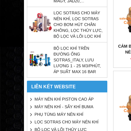
MAGY, JAD20,...
LỌC SOTRAS CHO MÁY
NÉN KHÍ, LỌC SOTRAS
CHO BƠM HÚT CHÂN
KHÔNG, LỌC THỦY LỰC,
BỘ LỌC VÀ LÕI LỌC KHÍ
CẢM B
BỘ LỌC KHÍ TRÊN
NÉ
ĐƯỜNG ỐNG
SOTRAS_ITALY, LƯU
LƯỢNG 1 - 25 M3/PHÚT,
ÁP SUẤT MAX 16 BAR
LIÊN KẾT WEBSITE
MÁY NÉN KHÍ PISTON CAO ÁP
MÁY NÉN KHÍ - SẤY KHÍ BUMA
PHỤ TÙNG MÁY NÉN KHÍ
LỌC SOTRAS CHO MÁY NÉN KHÍ
BỘ LỌC VÀ LÕI THỦY LỰC