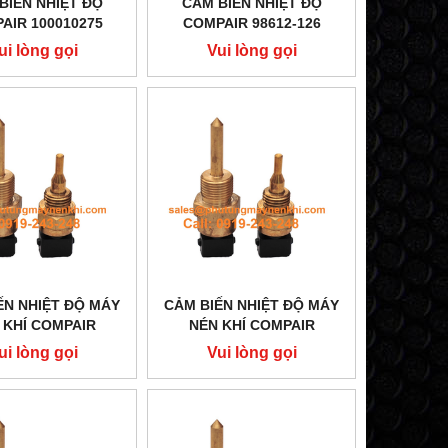
BIẾN NHIỆT ĐỘ
CẢM BIẾN NHIỆT ĐỘ
AIR 100010275
COMPAIR 98612-126
ui lòng gọi
Vui lòng gọi
ẾN NHIỆT ĐỘ MÁY
CẢM BIẾN NHIỆT ĐỘ MÁY
 KHÍ COMPAIR
NÉN KHÍ COMPAIR
100002946
A10630674
ui lòng gọi
Vui lòng gọi