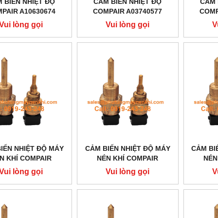
 BIẾN NHIỆT ĐỘ
CẢM BIẾN NHIỆT ĐỘ
CẢM 
PAIR A10630674
COMPAIR A03740577
COMP
Vui lòng gọi
Vui lòng gọi
V
IẾN NHIỆT ĐỘ MÁY
CẢM BIẾN NHIỆT ĐỘ MÁY
CẢM BI
N KHÍ COMPAIR
NÉN KHÍ COMPAIR
NÉN
09Q060G1936
100003018
Vui lòng gọi
Vui lòng gọi
V