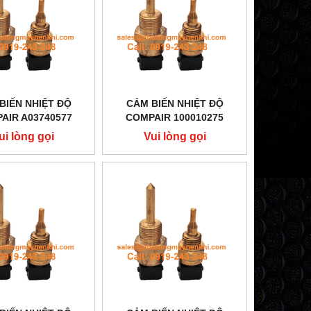
BIẾN NHIỆT ĐỘ
CẢM BIẾN NHIỆT ĐỘ
AIR A03740577
COMPAIR 100010275
ui lòng gọi
Vui lòng gọi