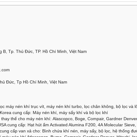
 B, Tp. Thủ Đức, TP. Hồ Chí Minh, Việt Nam
t.com
Thủ Đức, Tp Hồ Chí Minh, Việt Nam
ọc máy nén khí trục vít, máy nén khí turbo, lọc chân không, bộ lọc và lõi
orea cung cấp: Máy nén khí, máy sấy khí và bộ lọc khí
thay thế cho máy nén khí: Alascopco, Boge, Compair, Gardner Denver, 
SA cung cấp: Hạt hút ẩm Activated Alumina F200, 4A Molecular Sieve, 
cung cấp van xả cho: Bình chứa khí nén, máy sấy, bộ lọc, hệ thống đư
 máy nén khí Atlascopcp, Buma, Compair, Gardner Denver, Hitachi, Ing