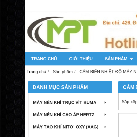
TRANG CHỦ
GIỚI THIỆU
SẢN PHẨM
Trang chủ
Sản phẩm
CẢM BIẾN NHIỆT ĐỘ MÁY N
DANH MỤC SẢN PHẨM
CẢM 
Sắp xếp
MÁY NÉN KHÍ TRỤC VÍT BUMA
MÁY NÉN KHÍ CAO ÁP HERTZ
MÁY TẠO KHÍ NITƠ, OXY (AAG)