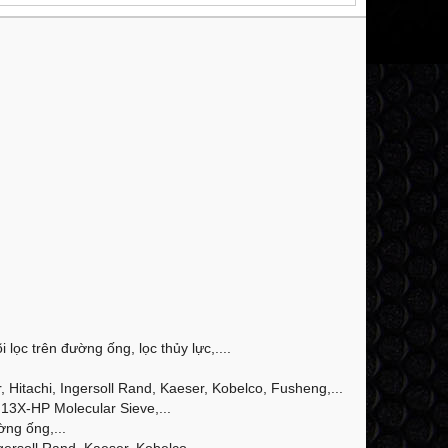
 lọc trên đường ống, lọc thủy lực,....
Hitachi, Ingersoll Rand, Kaeser, Kobelco, Fusheng,...
13X-HP Molecular Sieve,...
ờng ống,...
ersoll Rand, Kaeser, Kobelco,...