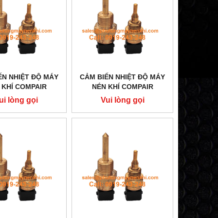
ẾN NHIỆT ĐỘ MÁY
CẢM BIẾN NHIỆT ĐỘ MÁY
 KHÍ COMPAIR
NÉN KHÍ COMPAIR
A10630674
A03740577
ui lòng gọi
Vui lòng gọi