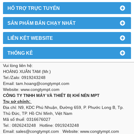
HỔ TRỢ TRỰC TUYẾN
SẢN PHẨM BÁN CHẠY NHẤT
LIÊN KẾT WEBSITE
THỐNG KÊ
Vui lòng liên hệ:
HOÀNG XUÂN TAM (Mr.)
Tel./Zalo: 0919243248
Email: tam.hoang@congtympt.com
Website: www.congtympt.com
CÔNG TY TNHH MÁY VÀ THIẾT BỊ KHÍ NÉN MPT
Trụ sở chính:
Địa chỉ: N9, KDC Phú Nhuận, Đường 659, P. Phước Long B, Tp.
Thủ Đức, TP. Hồ Chí Minh, Việt Nam
Mã số thuế: 0316676027
Tel.: 0826243248 Hotline: 0919243248
Email: sales@congtympt.com Website:
www.congtympt.com