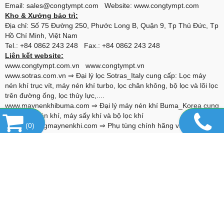
Email: sales@congtympt.com Website:
www.congtympt.com
Kho & Xưởng bảo trì:
Địa chỉ: Số 75 Đường 250, Phước Long B, Quận 9, Tp Thủ Đức, Tp
Hồ Chí Minh, Việt Nam
Tel.: +84 0862 243 248 Fax.: +84 0862 243 248
Liên kết website:
www.congtympt.com.vn
www.congtympt.vn
www.sotras.com.vn
⇒ Đại lý lọc Sotras_Italy cung cấp: Lọc máy
nén khí trục vít, máy nén khí turbo, lọc chân không, bộ lọc và lõi lọc
trên đường ống, lọc thủy lực,....
www.maynenkhibuma.com
⇒ Đại lý máy nén khí Buma_Korea cung
cấp: Máy nén khí, máy sấy khí và bộ lọc khí
www.phutungmaynenkhi.com
(
0
)
⇒ Phụ tùng chính hãng và thay thế
cho máy nén khí: Alascopco, Boge, Compair, Gardner Denver,
Hitachi, Ingersoll Rand, Kaeser, Kobelco, Fusheng,...
www.alumina-molecular.com
⇒ Đại lý Hạt hút ẩm Basf_USA cung
cấp: Hạt hút ẩm Activated Alumina F200, 4A Molecular Sieve, 13X-
HP Molecular Sieve,...
www.vanxanuoc.com
⇒ Đại lý van xả nước Jorc_Hà lan cung cấp
van xả cho: Bình chứa khí nén, máy sấy, bộ lọc, hệ thống đường
ống,...
www.loctachnhot.com
⇒ Lọc tách nhớt dùng cho các loại máy nén