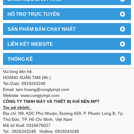
HỔ TRỢ TRỰC TUYẾN
SẢN PHẨM BÁN CHẠY NHẤT
LIÊN KẾT WEBSITE
THỐNG KÊ
Vui lòng liên hệ:
HOÀNG XUÂN TAM (Mr.)
Tel./Zalo: 0919243248
Email: tam.hoang@congtympt.com
Website: www.congtympt.com
CÔNG TY TNHH MÁY VÀ THIẾT BỊ KHÍ NÉN MPT
Trụ sở chính:
Địa chỉ: N9, KDC Phú Nhuận, Đường 659, P. Phước Long B, Tp.
Thủ Đức, TP. Hồ Chí Minh, Việt Nam
Mã số thuế: 0316676027
Tel.: 0826243248 Hotline: 0919243248