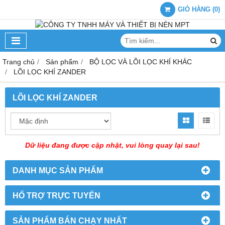
GIỎ HÀNG
(
0
)
Trang chủ
Sản phẩm
BỘ LỌC VÀ LÕI LỌC KHÍ KHÁC
LÕI LỌC KHÍ ZANDER
LÕI LỌC KHÍ ZANDER
Dữ liệu đang được cập nhật, vui lòng quay lại sau!
DANH MỤC SẢN PHẨM
HỔ TRỢ TRỰC TUYẾN
SẢN PHẨM BÁN CHẠY NHẤT