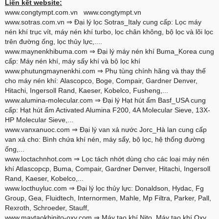
Liên kết website:
www.congtympt.com.vn
www.congtympt.vn
www.sotras.com.vn
⇒ Đại lý lọc Sotras_Italy cung cấp: Lọc máy
nén khí trục vít, máy nén khí turbo, lọc chân không, bộ lọc và lõi lọc
trên đường ống, lọc thủy lực,....
www.maynenkhibuma.com
⇒ Đại lý máy nén khí Buma_Korea cung
cấp: Máy nén khí, máy sấy khí và bộ lọc khí
www.phutungmaynenkhi.com
⇒ Phụ tùng chính hãng và thay thế
cho máy nén khí: Alascopco, Boge, Compair, Gardner Denver,
Hitachi, Ingersoll Rand, Kaeser, Kobelco, Fusheng,...
www.alumina-molecular.com
⇒ Đại lý Hạt hút ẩm Basf_USA cung
cấp: Hạt hút ẩm Activated Alumina F200, 4A Molecular Sieve, 13X-
HP Molecular Sieve,...
www.vanxanuoc.com
⇒ Đại lý van xả nước Jorc_Hà lan cung cấp
van xả cho: Bình chứa khí nén, máy sấy, bộ lọc, hệ thống đường
ống,...
www.loctachnhot.com
⇒ Lọc tách nhớt dùng cho các loại máy nén
khí Atlascopcp, Buma, Compair, Gardner Denver, Hitachi, Ingersoll
Rand, Kaeser, Kobelco,...
www.locthuyluc.com
⇒ Đại lý lọc thủy lực: Donaldson, Hydac, Fg
Group, Gea, Fluidtech, Internormen, Mahle, Mp Filtra, Parker, Pall,
Rexroth, Schroeder, Stauff,
www.maytaokhinito-oxy.com
⇒ Máy tạo khí Nito, Máy tạo khí Oxy,