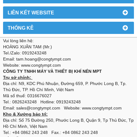
LIÊN KẾT WEBSITE
THỐNG KÊ
Vui lòng liên hệ:
HOÀNG XUÂN TAM (Mr.)
Tel./Zalo: 0919243248
Email: tam.hoang@congtympt.com
Website: www.congtympt.com
CÔNG TY TNHH MÁY VÀ THIẾT BỊ KHÍ NÉN MPT
Trụ sở chính:
Địa chỉ: N9, KDC Phú Nhuận, Đường 659, P. Phước Long B, Tp.
Thủ Đức, TP. Hồ Chí Minh, Việt Nam
Mã số thuế: 0316676027
Tel.: 0826243248 Hotline: 0919243248
Email: sales@congtympt.com Website:
www.congtympt.com
Kho & Xưởng bảo trì:
Địa chỉ: Số 75 Đường 250, Phước Long B, Quận 9, Tp Thủ Đức, Tp
Hồ Chí Minh, Việt Nam
Tel.: +84 0862 243 248 Fax.: +84 0862 243 248