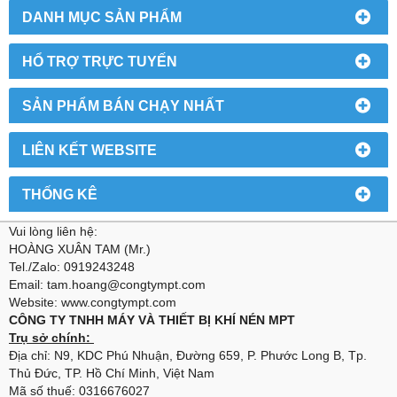
DANH MỤC SẢN PHẨM
HỔ TRỢ TRỰC TUYẾN
SẢN PHẨM BÁN CHẠY NHẤT
LIÊN KẾT WEBSITE
THỐNG KÊ
Vui lòng liên hệ:
HOÀNG XUÂN TAM (Mr.)
Tel./Zalo: 0919243248
Email: tam.hoang@congtympt.com
Website: www.congtympt.com
CÔNG TY TNHH MÁY VÀ THIẾT BỊ KHÍ NÉN MPT
Trụ sở chính:
Địa chỉ: N9, KDC Phú Nhuận, Đường 659, P. Phước Long B, Tp.
Thủ Đức, TP. Hồ Chí Minh, Việt Nam
Mã số thuế: 0316676027