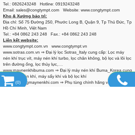
Tel.: 0826243248 Hotline: 0919243248
Email: sales@congtympt.com Website:
www.congtympt.com
Kho & Xưởng bảo trì:
Địa chỉ: Số 75 Đường 250, Phước Long B, Quận 9, Tp Thủ Đức, Tp
Hồ Chí Minh, Việt Nam
Tel.: +84 0862 243 248 Fax.: +84 0862 243 248
Liên kết website:
www.congtympt.com.vn
www.congtympt.vn
www.sotras.com.vn
⇒ Đại lý lọc Sotras_Italy cung cấp: Lọc máy
nén khí trục vít, máy nén khí turbo, lọc chân không, bộ lọc và lõi lọc
trên đường ống, lọc thủy lực,....
www.maynenkhibuma.com
⇒ Đại lý máy nén khí Buma_Korea cung
cấp: Máy nén khí, máy sấy khí và bộ lọc khí
www.phutungmaynenkhi.com
(
0
)
⇒ Phụ tùng chính hãng và thay thế
cho máy nén khí: Alascopco, Boge, Compair, Gardner Denver,
Hitachi, Ingersoll Rand, Kaeser, Kobelco, Fusheng,...
www.alumina-molecular.com
⇒ Đại lý Hạt hút ẩm Basf_USA cung
cấp: Hạt hút ẩm Activated Alumina F200, 4A Molecular Sieve, 13X-
HP Molecular Sieve,...
www.vanxanuoc.com
⇒ Đại lý van xả nước Jorc_Hà lan cung cấp
van xả cho: Bình chứa khí nén, máy sấy, bộ lọc, hệ thống đường
ống,...