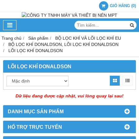
GIỎ HÀNG
(
0
)
Trang chủ
Sản phẩm
BỘ LỌC KHÍ VÀ LÕI LỌC KHÍ EU
BỘ LỌC KHÍ DONALDSON, LÕI LỌC KHÍ DONALDSON
LÕI LỌC KHÍ DONALDSON
LÕI LỌC KHÍ DONALDSON
Dữ liệu đang được cập nhật, vui lòng quay lại sau!
DANH MỤC SẢN PHẨM
HỔ TRỢ TRỰC TUYẾN