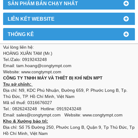
SẢN PHẨM BÁN CHẠY NHẤT
LIÊN KẾT WEBSITE
THỐNG KÊ
Vui lòng liên hệ:
HOÀNG XUÂN TAM (Mr.)
Tel./Zalo: 0919243248
Email: tam.hoang@congtympt.com
Website: www.congtympt.com
CÔNG TY TNHH MÁY VÀ THIẾT BỊ KHÍ NÉN MPT
Trụ sở chính:
Địa chỉ: N9, KDC Phú Nhuận, Đường 659, P. Phước Long B, Tp.
Thủ Đức, TP. Hồ Chí Minh, Việt Nam
Mã số thuế: 0316676027
Tel.: 0826243248 Hotline: 0919243248
Email: sales@congtympt.com Website:
www.congtympt.com
Kho & Xưởng bảo trì:
Địa chỉ: Số 75 Đường 250, Phước Long B, Quận 9, Tp Thủ Đức, Tp
Hồ Chí Minh, Việt Nam