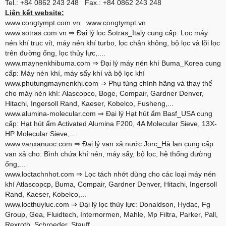
Tel.: +84 0862 243 248 Fax.: +84 0862 243 248
Liên kết website:
www.congtympt.com.vn
www.congtympt.vn
www.sotras.com.vn
⇒ Đại lý lọc Sotras_Italy cung cấp: Lọc máy
nén khí trục vít, máy nén khí turbo, lọc chân không, bộ lọc và lõi lọc
trên đường ống, lọc thủy lực,....
www.maynenkhibuma.com
⇒ Đại lý máy nén khí Buma_Korea cung
cấp: Máy nén khí, máy sấy khí và bộ lọc khí
www.phutungmaynenkhi.com
⇒ Phụ tùng chính hãng và thay thế
cho máy nén khí: Alascopco, Boge, Compair, Gardner Denver,
Hitachi, Ingersoll Rand, Kaeser, Kobelco, Fusheng,...
www.alumina-molecular.com
⇒ Đại lý Hạt hút ẩm Basf_USA cung
cấp: Hạt hút ẩm Activated Alumina F200, 4A Molecular Sieve, 13X-
HP Molecular Sieve,...
www.vanxanuoc.com
⇒ Đại lý van xả nước Jorc_Hà lan cung cấp
van xả cho: Bình chứa khí nén, máy sấy, bộ lọc, hệ thống đường
ống,...
www.loctachnhot.com
⇒ Lọc tách nhớt dùng cho các loại máy nén
khí Atlascopcp, Buma, Compair, Gardner Denver, Hitachi, Ingersoll
Rand, Kaeser, Kobelco,...
www.locthuyluc.com
⇒ Đại lý lọc thủy lực: Donaldson, Hydac, Fg
Group, Gea, Fluidtech, Internormen, Mahle, Mp Filtra, Parker, Pall,
Rexroth, Schroeder, Stauff,