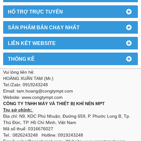
HỔ TRỢ TRỰC TUYẾN
SẢN PHẨM BÁN CHẠY NHẤT
LIÊN KẾT WEBSITE
THỐNG KÊ
Vui lòng liên hệ:
HOÀNG XUÂN TAM (Mr.)
Tel./Zalo: 0919243248
Email: tam.hoang@congtympt.com
Website: www.congtympt.com
CÔNG TY TNHH MÁY VÀ THIẾT BỊ KHÍ NÉN MPT
Trụ sở chính:
Địa chỉ: N9, KDC Phú Nhuận, Đường 659, P. Phước Long B, Tp.
Thủ Đức, TP. Hồ Chí Minh, Việt Nam
Mã số thuế: 0316676027
Tel.: 0826243248 Hotline: 0919243248