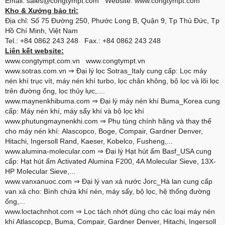
Email: sales@congtympt.com Website:
www.congtympt.com
Kho & Xưởng bảo trì:
Địa chỉ: Số 75 Đường 250, Phước Long B, Quận 9, Tp Thủ Đức, Tp
Hồ Chí Minh, Việt Nam
Tel.: +84 0862 243 248 Fax.: +84 0862 243 248
Liên kết website:
www.congtympt.com.vn
www.congtympt.vn
www.sotras.com.vn
⇒ Đại lý lọc Sotras_Italy cung cấp: Lọc máy
nén khí trục vít, máy nén khí turbo, lọc chân không, bộ lọc và lõi lọc
trên đường ống, lọc thủy lực,....
www.maynenkhibuma.com
⇒ Đại lý máy nén khí Buma_Korea cung
cấp: Máy nén khí, máy sấy khí và bộ lọc khí
www.phutungmaynenkhi.com
⇒ Phụ tùng chính hãng và thay thế
cho máy nén khí: Alascopco, Boge, Compair, Gardner Denver,
Hitachi, Ingersoll Rand, Kaeser, Kobelco, Fusheng,...
www.alumina-molecular.com
⇒ Đại lý Hạt hút ẩm Basf_USA cung
cấp: Hạt hút ẩm Activated Alumina F200, 4A Molecular Sieve, 13X-
HP Molecular Sieve,...
www.vanxanuoc.com
⇒ Đại lý van xả nước Jorc_Hà lan cung cấp
van xả cho: Bình chứa khí nén, máy sấy, bộ lọc, hệ thống đường
ống,...
www.loctachnhot.com
⇒ Lọc tách nhớt dùng cho các loại máy nén
khí Atlascopcp, Buma, Compair, Gardner Denver, Hitachi, Ingersoll