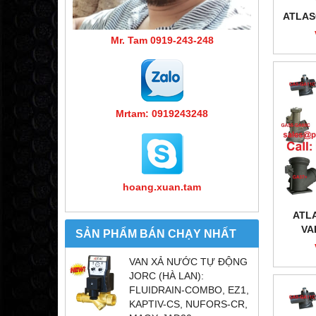
ATLAS
Mr. Tam 0919-243-248
Mrtam: 0919243248
hoang.xuan.tam
ATL
VA
SẢN PHẨM BÁN CHẠY NHẤT
VAN XẢ NƯỚC TỰ ĐỘNG
JORC (HÀ LAN):
FLUIDRAIN-COMBO, EZ1,
KAPTIV-CS, NUFORS-CR,