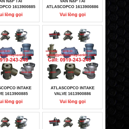
AN NẠP TẢI
VAN NẠP TẢI
OPCO 1613900885
ATLASCOPCO 1613900886
ui lòng gọi
Vui lòng gọi
SCOPCO INTAKE
ATLASCOPCO INTAKE
VE 1613900885
VALVE 1613900886
ui lòng gọi
Vui lòng gọi