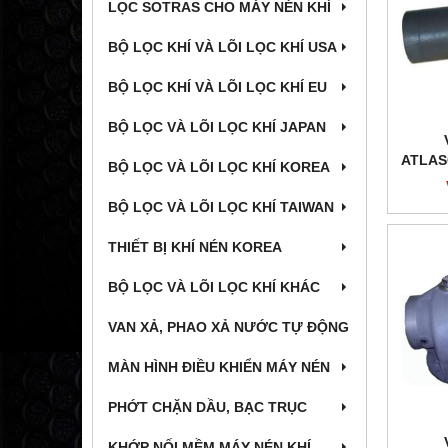
LỌC SOTRAS CHO MÁY NÉN KHÍ
BỘ LỌC KHÍ VÀ LÕI LỌC KHÍ USA
BỘ LỌC KHÍ VÀ LÕI LỌC KHÍ EU
BỘ LỌC VÀ LÕI LỌC KHÍ JAPAN
ATLAS
BỘ LỌC VÀ LÕI LỌC KHÍ KOREA
BỘ LỌC VÀ LÕI LỌC KHÍ TAIWAN
THIẾT BỊ KHÍ NÉN KOREA
BỘ LỌC VÀ LÕI LỌC KHÍ KHÁC
VAN XẢ, PHAO XẢ NƯỚC TỰ ĐỘNG
MÀN HÌNH ĐIỀU KHIỂN MÁY NÉN
PHỚT CHẶN DẦU, BẠC TRỤC
KHỚP NỐI MỀM MÁY NÉN KHÍ