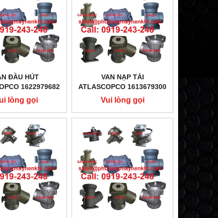
AN ĐẦU HÚT
VAN NẠP TẢI
OPCO 1622979682
ATLASCOPCO 1613679300
ui lòng gọi
Vui lòng gọi