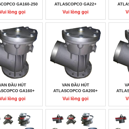
COPCO GA160-250
ATLASCOPCO GA22+
ATLA
Vui lòng gọi
Vui lòng gọi
V
VAN ĐẦU HÚT
VAN ĐẦU HÚT
V
ASCOPCO GA160+
ATLASCOPCO GA200+
ATLA
Vui lòng gọi
Vui lòng gọi
V