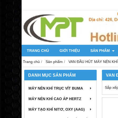
TRANG CHỦ
GIỚI THIỆU
SẢN PHẨM
Trang chủ
Sản phẩm
VAN ĐẦU HÚT MÁY NÉN KHÍ
DANH MỤC SẢN PHẨM
VAN 
Sắp xếp
MÁY NÉN KHÍ TRỤC VÍT BUMA
MÁY NÉN KHÍ CAO ÁP HERTZ
MÁY TẠO KHÍ NITƠ, OXY (AAG)