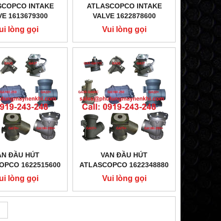
SCOPCO INTAKE
ATLASCOPCO INTAKE
VE 1613679300
VALVE 1622878600
ui lòng gọi
Vui lòng gọi
AN ĐẦU HÚT
VAN ĐẦU HÚT
OPCO 1622515600
ATLASCOPCO 1622348880
ui lòng gọi
Vui lòng gọi