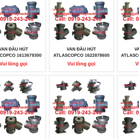
VAN ĐẦU HÚT
VAN ĐẦU HÚT
V
COPCO 1613679300
ATLASCOPCO 1622878600
ATLASC
Vui lòng gọi
Vui lòng gọi
V