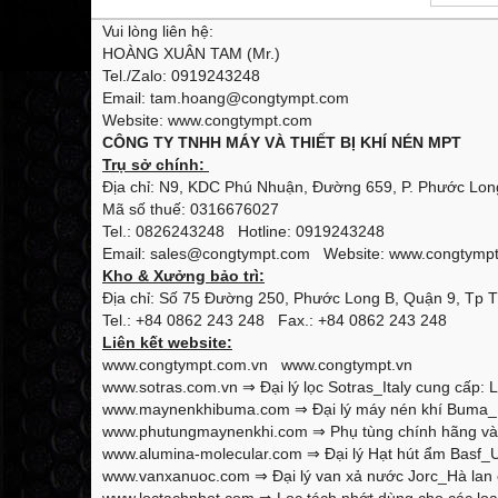
Vui lòng liên hệ:
HOÀNG XUÂN TAM (Mr.)
Tel./Zalo: 0919243248
Email: tam.hoang@congtympt.com
Website: www.congtympt.com
CÔNG TY TNHH MÁY VÀ THIẾT BỊ KHÍ NÉN MPT
Trụ sở chính:
Địa chỉ: N9, KDC Phú Nhuận, Đường 659, P. Phước Long
Mã số thuế: 0316676027
Tel.: 0826243248 Hotline: 0919243248
Email: sales@congtympt.com Website:
www.congtymp
Kho & Xưởng bảo trì:
Địa chỉ: Số 75 Đường 250, Phước Long B, Quận 9, Tp 
Tel.: +84 0862 243 248 Fax.: +84 0862 243 248
Liên kết website:
www.congtympt.com.vn
www.congtympt.vn
www.sotras.com.vn
⇒ Đại lý lọc Sotras_Italy cung cấp: L
www.maynenkhibuma.com
⇒ Đại lý máy nén khí Buma_K
www.phutungmaynenkhi.com
⇒ Phụ tùng chính hãng và 
www.alumina-molecular.com
⇒ Đại lý Hạt hút ẩm Basf_U
www.vanxanuoc.com
⇒ Đại lý van xả nước Jorc_Hà lan 
www.loctachnhot.com
⇒ Lọc tách nhớt dùng cho các loại