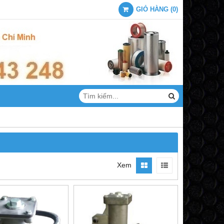
GIỎ HÀNG
(
0
)
Xem