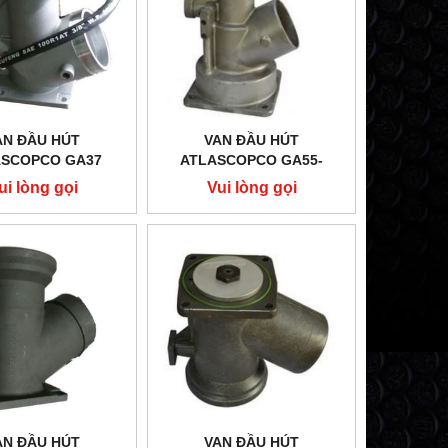
AN ĐẦU HÚT
VAN ĐẦU HÚT
ASCOPCO GA37
ATLASCOPCO GA55-
GA90C
ui lòng gọi
Vui lòng gọi
AN ĐẦU HÚT
VAN ĐẦU HÚT