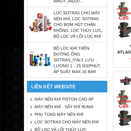
MAGY, JAD20,...
LỌC SOTRAS CHO MÁY
NÉN KHÍ, LỌC SOTRAS
CHO BƠM HÚT CHÂN
KHÔNG, LỌC THỦY LỰC,
BỘ LỌC VÀ LÕI LỌC KHÍ
BỘ LỌC KHÍ TRÊN
ATLAS
ĐƯỜNG ỐNG
SOTRAS_ITALY, LƯU
LƯỢNG 1 - 25 M3/PHÚT,
ÁP SUẤT MAX 16 BAR
LIÊN KẾT WEBSITE
MÁY NÉN KHÍ PISTON CAO ÁP
MÁY NÉN KHÍ - SẤY KHÍ BUMA
PHỤ TÙNG MÁY NÉN KHÍ
LỌC SOTRAS CHO MÁY NÉN KHÍ
BỘ LỌC VÀ LÕI THỦY LỰC