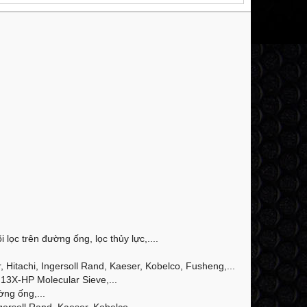
 lọc trên đường ống, lọc thủy lực,....
Hitachi, Ingersoll Rand, Kaeser, Kobelco, Fusheng,...
13X-HP Molecular Sieve,...
ờng ống,...
ersoll Rand, Kaeser, Kobelco,...