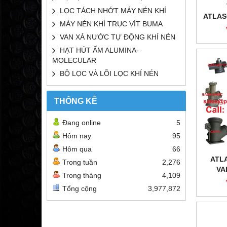
LỌC TÁCH NHỚT MÁY NÉN KHÍ
ATLAS
MÁY NÉN KHÍ TRỤC VÍT BUMA
VAN XẢ NƯỚC TỰ ĐỘNG KHÍ NÉN
HẠT HÚT ẨM ALUMINA-
MOLECULAR
BỘ LỌC VÀ LÕI LỌC KHÍ NÉN
THỐNG KÊ
Đang online
5
Hôm nay
95
Hôm qua
66
ATL
Trong tuần
2,276
VA
Trong tháng
4,109
Tổng cộng
3,977,872