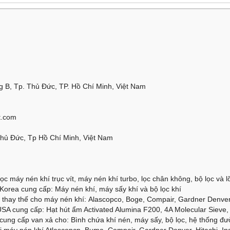
 B, Tp. Thủ Đức, TP. Hồ Chí Minh, Việt Nam
t.com
Thủ Đức, Tp Hồ Chí Minh, Việt Nam
ọc máy nén khí trục vít, máy nén khí turbo, lọc chân không, bộ lọc và lõi
orea cung cấp: Máy nén khí, máy sấy khí và bộ lọc khí
thay thế cho máy nén khí: Alascopco, Boge, Compair, Gardner Denver, 
SA cung cấp: Hạt hút ẩm Activated Alumina F200, 4A Molecular Sieve, 
cung cấp van xả cho: Bình chứa khí nén, máy sấy, bộ lọc, hệ thống đư
 máy nén khí Atlascopcp, Buma, Compair, Gardner Denver, Hitachi, Ing