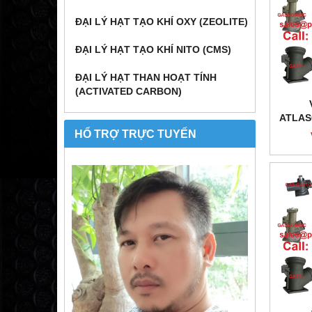
ĐẠI LÝ HẠT TẠO KHÍ OXY (ZEOLITE)
ĐẠI LÝ HẠT TẠO KHÍ NITO (CMS)
ĐẠI LÝ HẠT THAN HOẠT TÍNH
(ACTIVATED CARBON)
ATLAS
HỔ TRỢ TRỰC TUYẾN