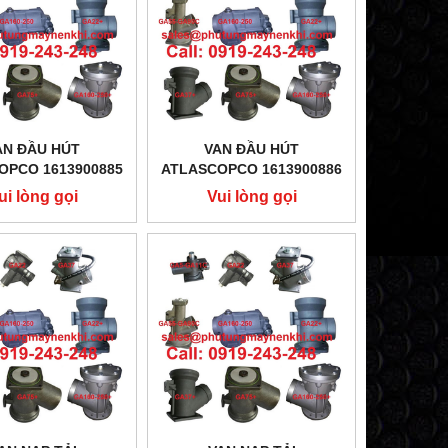
AN ĐẦU HÚT
VAN ĐẦU HÚT
OPCO 1613900885
ATLASCOPCO 1613900886
ui lòng gọi
Vui lòng gọi