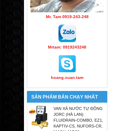
Mr. Tam 0919-243-248
Mrtam: 0919243248
hoang.xuan.tam
SẢN PHẨM BÁN CHẠY NHẤT
VAN XẢ NƯỚC TỰ ĐỘNG
JORC (HÀ LAN):
FLUIDRAIN-COMBO, EZ1,
KAPTIV-CS, NUFORS-CR,