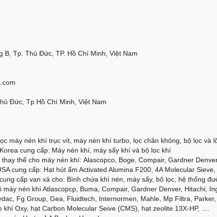
 B, Tp. Thủ Đức, TP. Hồ Chí Minh, Việt Nam
t.com
Thủ Đức, Tp Hồ Chí Minh, Việt Nam
ọc máy nén khí trục vít, máy nén khí turbo, lọc chân không, bộ lọc và lõi
orea cung cấp: Máy nén khí, máy sấy khí và bộ lọc khí
thay thế cho máy nén khí: Alascopco, Boge, Compair, Gardner Denver, 
SA cung cấp: Hạt hút ẩm Activated Alumina F200, 4A Molecular Sieve, 
cung cấp van xả cho: Bình chứa khí nén, máy sấy, bộ lọc, hệ thống đư
 máy nén khí Atlascopcp, Buma, Compair, Gardner Denver, Hitachi, Ing
dac, Fg Group, Gea, Fluidtech, Internormen, Mahle, Mp Filtra, Parker, 
 khí Oxy, hạt Carbon Molecular Seive (CMS), hạt zeolite 13X-HP, ....