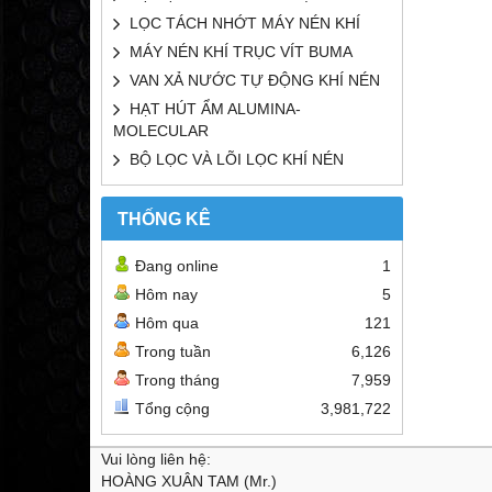
LỌC TÁCH NHỚT MÁY NÉN KHÍ
MÁY NÉN KHÍ TRỤC VÍT BUMA
VAN XẢ NƯỚC TỰ ĐỘNG KHÍ NÉN
HẠT HÚT ẨM ALUMINA-
MOLECULAR
BỘ LỌC VÀ LÕI LỌC KHÍ NÉN
THỐNG KÊ
Đang online
1
Hôm nay
5
Hôm qua
121
Trong tuần
6,126
Trong tháng
7,959
Tổng cộng
3,981,722
Vui lòng liên hệ:
HOÀNG XUÂN TAM (Mr.)