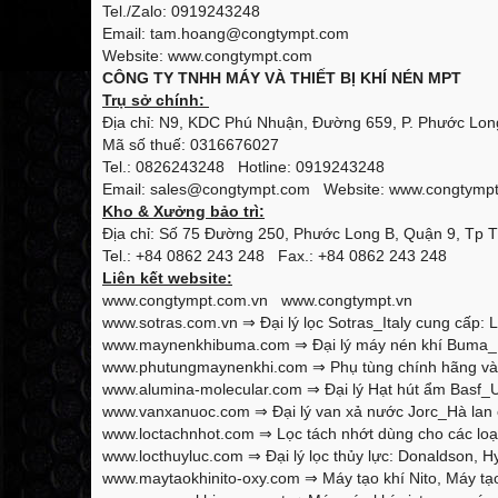
Tel./Zalo: 0919243248
Email: tam.hoang@congtympt.com
Website: www.congtympt.com
CÔNG TY TNHH MÁY VÀ THIẾT BỊ KHÍ NÉN MPT
Trụ sở chính:
Địa chỉ: N9, KDC Phú Nhuận, Đường 659, P. Phước Long
Mã số thuế: 0316676027
Tel.: 0826243248 Hotline: 0919243248
Email: sales@congtympt.com Website:
www.congtymp
Kho & Xưởng bảo trì:
Địa chỉ: Số 75 Đường 250, Phước Long B, Quận 9, Tp 
Tel.: +84 0862 243 248 Fax.: +84 0862 243 248
Liên kết website:
www.congtympt.com.vn
www.congtympt.vn
www.sotras.com.vn
⇒ Đại lý lọc Sotras_Italy cung cấp: L
www.maynenkhibuma.com
⇒ Đại lý máy nén khí Buma_K
www.phutungmaynenkhi.com
⇒ Phụ tùng chính hãng và 
www.alumina-molecular.com
⇒ Đại lý Hạt hút ẩm Basf_U
www.vanxanuoc.com
⇒ Đại lý van xả nước Jorc_Hà lan 
www.loctachnhot.com
⇒ Lọc tách nhớt dùng cho các loại
www.locthuyluc.com
⇒ Đại lý lọc thủy lực: Donaldson, Hy
www.maytaokhinito-oxy.com
⇒ Máy tạo khí Nito, Máy tạo