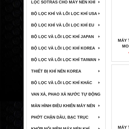
LỌC SOTRAS CHO MÁY NÉN KHÍ
BỘ LỌC KHÍ VÀ LÕI LỌC KHÍ USA
BỘ LỌC KHÍ VÀ LÕI LỌC KHÍ EU
BỘ LỌC VÀ LÕI LỌC KHÍ JAPAN
MÁY 
MO
BỘ LỌC VÀ LÕI LỌC KHÍ KOREA
BỘ LỌC VÀ LÕI LỌC KHÍ TAIWAN
THIẾT BỊ KHÍ NÉN KOREA
BỘ LỌC VÀ LÕI LỌC KHÍ KHÁC
VAN XẢ, PHAO XẢ NƯỚC TỰ ĐỘNG
MÀN HÌNH ĐIỀU KHIỂN MÁY NÉN
PHỚT CHẶN DẦU, BẠC TRỤC
MÁY 
KHỚP NỐI MỀM MÁY NÉN KHÍ