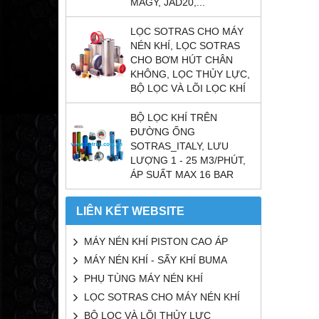
MAGY, JAD20,...
LỌC SOTRAS CHO MÁY
NÉN KHÍ, LỌC SOTRAS
CHO BƠM HÚT CHÂN
KHÔNG, LỌC THỦY LỰC,
BỘ LỌC VÀ LÕI LỌC KHÍ
BỘ LỌC KHÍ TRÊN
ĐƯỜNG ỐNG
SOTRAS_ITALY, LƯU
LƯỢNG 1 - 25 M3/PHÚT,
ÁP SUẤT MAX 16 BAR
LIÊN KẾT WEBSITE
MÁY NÉN KHÍ PISTON CAO ÁP
MÁY NÉN KHÍ - SẤY KHÍ BUMA
PHỤ TÙNG MÁY NÉN KHÍ
LỌC SOTRAS CHO MÁY NÉN KHÍ
BỘ LỌC VÀ LÕI THỦY LỰC