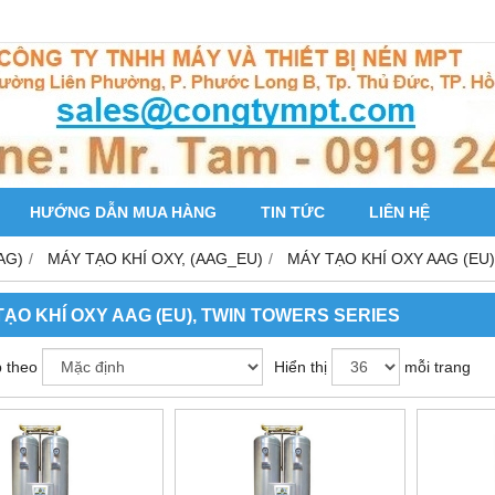
HƯỚNG DẪN MUA HÀNG
TIN TỨC
LIÊN HỆ
AG)
MÁY TẠO KHÍ OXY, (AAG_EU)
MÁY TẠO KHÍ OXY AAG (EU
TẠO KHÍ OXY AAG (EU), TWIN TOWERS SERIES
 theo
Hiển thị
mỗi trang