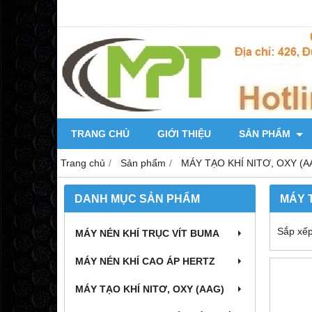
TRANG CHỦ
GIỚI THIỆU
SẢN PHẨM
Trang chủ
Sản phẩm
MÁY TẠO KHÍ NITƠ, OXY (A
DANH MỤC SẢN PHẨM
MÁY 
Sắp xếp
MÁY NÉN KHÍ TRỤC VÍT BUMA
MÁY NÉN KHÍ CAO ÁP HERTZ
MÁY TẠO KHÍ NITƠ, OXY (AAG)