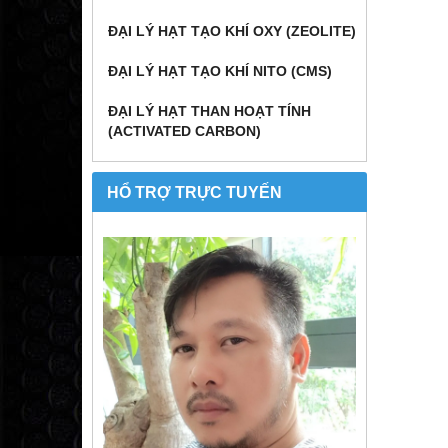
ĐẠI LÝ HẠT TẠO KHÍ OXY (ZEOLITE)
ĐẠI LÝ HẠT TẠO KHÍ NITO (CMS)
ĐẠI LÝ HẠT THAN HOẠT TÍNH
(ACTIVATED CARBON)
HỔ TRỢ TRỰC TUYẾN