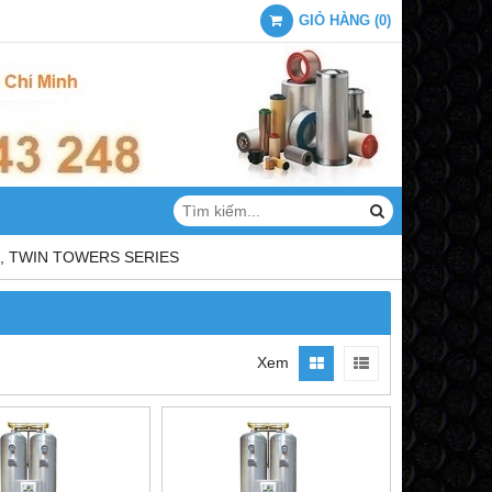
GIỎ HÀNG
(
0
)
), TWIN TOWERS SERIES
Xem