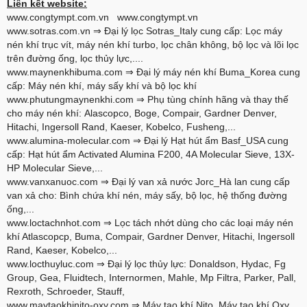
Liên kết website:
www.congtympt.com.vn
www.congtympt.vn
www.sotras.com.vn
⇒ Đại lý lọc Sotras_Italy cung cấp: Lọc máy
nén khí trục vít, máy nén khí turbo, lọc chân không, bộ lọc và lõi lọc
trên đường ống, lọc thủy lực,....
www.maynenkhibuma.com
⇒ Đại lý máy nén khí Buma_Korea cung
cấp: Máy nén khí, máy sấy khí và bộ lọc khí
www.phutungmaynenkhi.com
⇒ Phụ tùng chính hãng và thay thế
cho máy nén khí: Alascopco, Boge, Compair, Gardner Denver,
Hitachi, Ingersoll Rand, Kaeser, Kobelco, Fusheng,...
www.alumina-molecular.com
⇒ Đại lý Hạt hút ẩm Basf_USA cung
cấp: Hạt hút ẩm Activated Alumina F200, 4A Molecular Sieve, 13X-
HP Molecular Sieve,...
www.vanxanuoc.com
⇒ Đại lý van xả nước Jorc_Hà lan cung cấp
van xả cho: Bình chứa khí nén, máy sấy, bộ lọc, hệ thống đường
ống,...
www.loctachnhot.com
⇒ Lọc tách nhớt dùng cho các loại máy nén
khí Atlascopcp, Buma, Compair, Gardner Denver, Hitachi, Ingersoll
Rand, Kaeser, Kobelco,...
www.locthuyluc.com
⇒ Đại lý lọc thủy lực: Donaldson, Hydac, Fg
Group, Gea, Fluidtech, Internormen, Mahle, Mp Filtra, Parker, Pall,
Rexroth, Schroeder, Stauff,
www.maytaokhinito-oxy.com
⇒ Máy tạo khí Nito, Máy tạo khí Oxy,