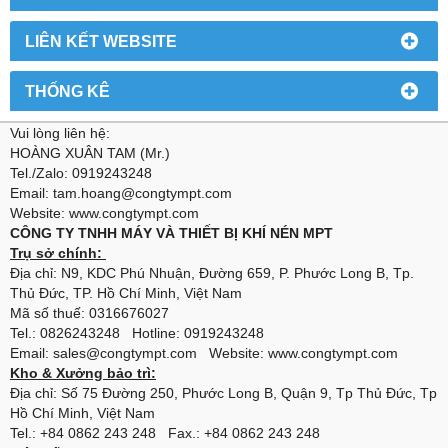
LIÊN KẾT WEBSITE
THỐNG KÊ
Vui lòng liên hệ:
HOÀNG XUÂN TAM (Mr.)
Tel./Zalo: 0919243248
Email: tam.hoang@congtympt.com
Website: www.congtympt.com
CÔNG TY TNHH MÁY VÀ THIẾT BỊ KHÍ NÉN MPT
Trụ sở chính:
Địa chỉ: N9, KDC Phú Nhuận, Đường 659, P. Phước Long B, Tp.
Thủ Đức, TP. Hồ Chí Minh, Việt Nam
Mã số thuế: 0316676027
Tel.: 0826243248 Hotline: 0919243248
Email: sales@congtympt.com Website:
www.congtympt.com
Kho & Xưởng bảo trì:
Địa chỉ: Số 75 Đường 250, Phước Long B, Quận 9, Tp Thủ Đức, Tp
Hồ Chí Minh, Việt Nam
Tel.: +84 0862 243 248 Fax.: +84 0862 243 248