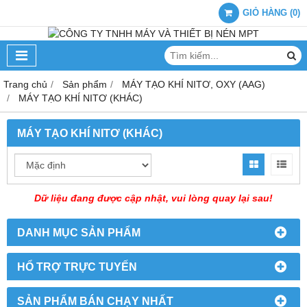
GIỎ HÀNG
(
0
)
Trang chủ
Sản phẩm
MÁY TẠO KHÍ NITƠ, OXY (AAG)
MÁY TẠO KHÍ NITƠ (KHÁC)
MÁY TẠO KHÍ NITƠ (KHÁC)
Dữ liệu đang được cập nhật, vui lòng quay lại sau!
DANH MỤC SẢN PHẨM
HỔ TRỢ TRỰC TUYẾN
SẢN PHẨM BÁN CHẠY NHẤT