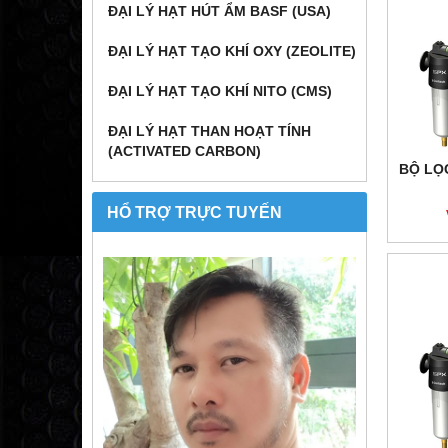
ĐẠI LÝ HẠT HÚT ẨM BASF (USA)
ĐẠI LÝ HẠT TẠO KHÍ OXY (ZEOLITE)
ĐẠI LÝ HẠT TẠO KHÍ NITO (CMS)
ĐẠI LÝ HẠT THAN HOẠT TÍNH
(ACTIVATED CARBON)
BỘ LỌC
HỔ TRỢ TRỰC TUYẾN