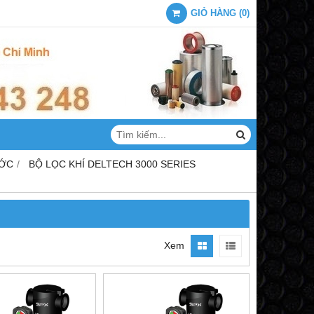
GIỎ HÀNG
(
0
)
ƯỚC
BỘ LỌC KHÍ DELTECH 3000 SERIES
Xem