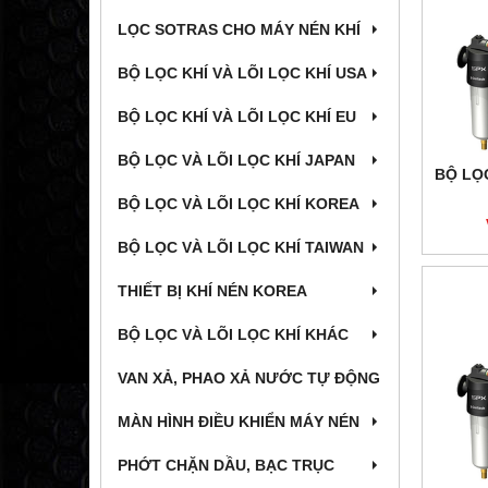
LỌC SOTRAS CHO MÁY NÉN KHÍ
BỘ LỌC KHÍ VÀ LÕI LỌC KHÍ USA
BỘ LỌC KHÍ VÀ LÕI LỌC KHÍ EU
BỘ LỌC VÀ LÕI LỌC KHÍ JAPAN
BỘ LỌC
BỘ LỌC VÀ LÕI LỌC KHÍ KOREA
BỘ LỌC VÀ LÕI LỌC KHÍ TAIWAN
THIẾT BỊ KHÍ NÉN KOREA
BỘ LỌC VÀ LÕI LỌC KHÍ KHÁC
VAN XẢ, PHAO XẢ NƯỚC TỰ ĐỘNG
MÀN HÌNH ĐIỀU KHIỂN MÁY NÉN
PHỚT CHẶN DẦU, BẠC TRỤC