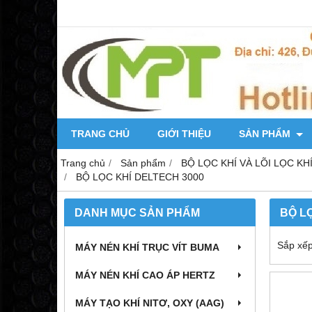
TRANG CHỦ
GIỚI THIỆU
SẢN PHẨM
Trang chủ
Sản phẩm
BỘ LỌC KHÍ VÀ LÕI LỌC KH
BỘ LỌC KHÍ DELTECH 3000
DANH MỤC SẢN PHẨM
BỘ L
Sắp xếp
MÁY NÉN KHÍ TRỤC VÍT BUMA
MÁY NÉN KHÍ CAO ÁP HERTZ
MÁY TẠO KHÍ NITƠ, OXY (AAG)