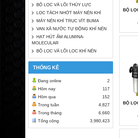
BỘ LỌC VÀ LÕI THỦY LỰC
BỘ LỌC
LỌC TÁCH NHỚT MÁY NÉN KHÍ
MÁY NÉN KHÍ TRỤC VÍT BUMA
VAN XẢ NƯỚC TỰ ĐỘNG KHÍ NÉN
HẠT HÚT ẨM ALUMINA-
MOLECULAR
BỘ LỌC VÀ LÕI LỌC KHÍ NÉN
THỐNG KÊ
Đang online
2
Hôm nay
117
Hôm qua
152
BỘ LỌC
Trong tuần
4,827
Trong tháng
6,660
Tổng cộng
3,980,423