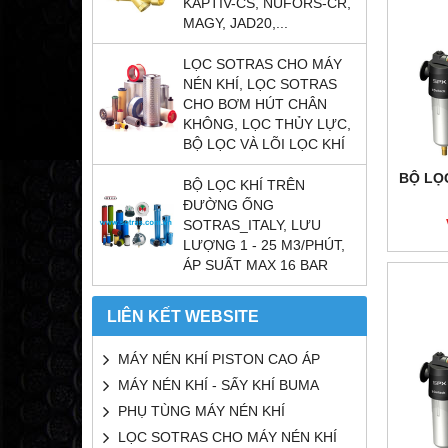
KAPTIV-CS, NUFORS-CR,
MAGY, JAD20,...
LỌC SOTRAS CHO MÁY
NÉN KHÍ, LỌC SOTRAS
CHO BƠM HÚT CHÂN
KHÔNG, LỌC THỦY LỰC,
BỘ LỌC VÀ LÕI LỌC KHÍ
BỘ LỌC
BỘ LỌC KHÍ TRÊN
ĐƯỜNG ỐNG
SOTRAS_ITALY, LƯU
LƯỢNG 1 - 25 M3/PHÚT,
ÁP SUẤT MAX 16 BAR
LIÊN KẾT WEBSITE
MÁY NÉN KHÍ PISTON CAO ÁP
MÁY NÉN KHÍ - SẤY KHÍ BUMA
PHỤ TÙNG MÁY NÉN KHÍ
LỌC SOTRAS CHO MÁY NÉN KHÍ