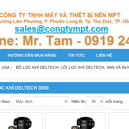
HƯỚNG DẪN MUA HÀNG
TIN TỨC
LIÊN HỆ
Í USA
BỘ LỌC KHÍ DELTECH, LÕI LỌC KHÍ DELTECH, VAN XẢ N
ỌC KHÍ DELTECH 3000
 theo
Hiển thị
mỗi trang