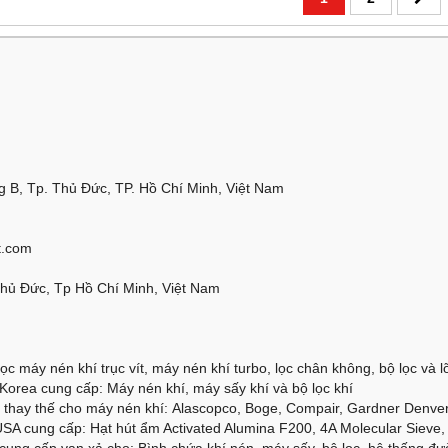
 B, Tp. Thủ Đức, TP. Hồ Chí Minh, Việt Nam
t.com
Thủ Đức, Tp Hồ Chí Minh, Việt Nam
ọc máy nén khí trục vít, máy nén khí turbo, lọc chân không, bộ lọc và lõi
orea cung cấp: Máy nén khí, máy sấy khí và bộ lọc khí
thay thế cho máy nén khí: Alascopco, Boge, Compair, Gardner Denver, 
SA cung cấp: Hạt hút ẩm Activated Alumina F200, 4A Molecular Sieve, 
cung cấp van xả cho: Bình chứa khí nén, máy sấy, bộ lọc, hệ thống đư