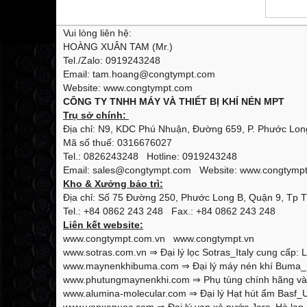
Vui lòng liên hệ:
HOÀNG XUÂN TAM (Mr.)
Tel./Zalo: 0919243248
Email: tam.hoang@congtympt.com
Website: www.congtympt.com
CÔNG TY TNHH MÁY VÀ THIẾT BỊ KHÍ NÉN MPT
Trụ sở chính:
Địa chỉ: N9, KDC Phú Nhuận, Đường 659, P. Phước Long
Mã số thuế: 0316676027
Tel.: 0826243248 Hotline: 0919243248
Email: sales@congtympt.com Website:
www.congtymp
Kho & Xưởng bảo trì:
Địa chỉ: Số 75 Đường 250, Phước Long B, Quận 9, Tp 
Tel.: +84 0862 243 248 Fax.: +84 0862 243 248
Liên kết website:
www.congtympt.com.vn
www.congtympt.vn
www.sotras.com.vn
⇒ Đại lý lọc Sotras_Italy cung cấp: L
www.maynenkhibuma.com
⇒ Đại lý máy nén khí Buma_K
www.phutungmaynenkhi.com
⇒ Phụ tùng chính hãng và 
www.alumina-molecular.com
⇒ Đại lý Hạt hút ẩm Basf_U
www.vanxanuoc.com
⇒ Đại lý van xả nước Jorc_Hà lan 