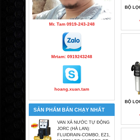
BỘ LỌC
Mr. Tam 0919-243-248
Mrtam: 0919243248
hoang.xuan.tam
BỘ LỌC
SẢN PHẨM BÁN CHẠY NHẤT
VAN XẢ NƯỚC TỰ ĐỘNG
JORC (HÀ LAN):
FLUIDRAIN-COMBO, EZ1,