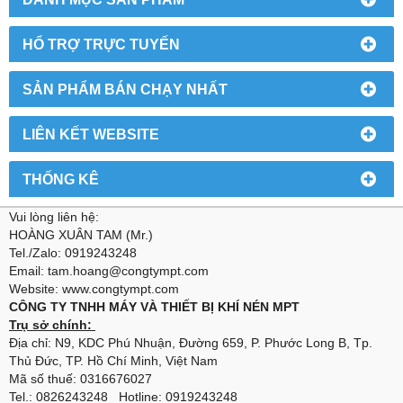
HỔ TRỢ TRỰC TUYẾN
SẢN PHẨM BÁN CHẠY NHẤT
LIÊN KẾT WEBSITE
THỐNG KÊ
Vui lòng liên hệ:
HOÀNG XUÂN TAM (Mr.)
Tel./Zalo: 0919243248
Email: tam.hoang@congtympt.com
Website: www.congtympt.com
CÔNG TY TNHH MÁY VÀ THIẾT BỊ KHÍ NÉN MPT
Trụ sở chính:
Địa chỉ: N9, KDC Phú Nhuận, Đường 659, P. Phước Long B, Tp.
Thủ Đức, TP. Hồ Chí Minh, Việt Nam
Mã số thuế: 0316676027
Tel.: 0826243248 Hotline: 0919243248