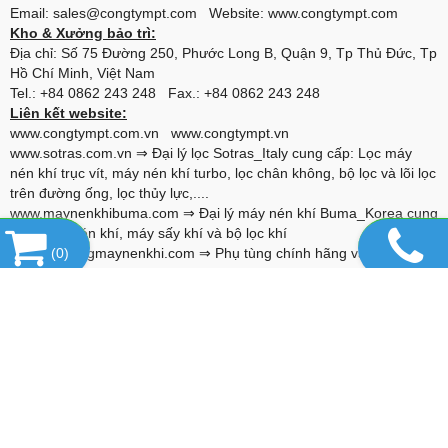
Email: sales@congtympt.com Website:
www.congtympt.com
Kho & Xưởng bảo trì:
Địa chỉ: Số 75 Đường 250, Phước Long B, Quận 9, Tp Thủ Đức, Tp
Hồ Chí Minh, Việt Nam
Tel.: +84 0862 243 248 Fax.: +84 0862 243 248
Liên kết website:
www.congtympt.com.vn
www.congtympt.vn
www.sotras.com.vn
⇒ Đại lý lọc Sotras_Italy cung cấp: Lọc máy
nén khí trục vít, máy nén khí turbo, lọc chân không, bộ lọc và lõi lọc
trên đường ống, lọc thủy lực,....
www.maynenkhibuma.com
⇒ Đại lý máy nén khí Buma_Korea cung
cấp: Máy nén khí, máy sấy khí và bộ lọc khí
www.phutungmaynenkhi.com
(
0
)
⇒ Phụ tùng chính hãng và thay thế
cho máy nén khí: Alascopco, Boge, Compair, Gardner Denver,
Hitachi, Ingersoll Rand, Kaeser, Kobelco, Fusheng,...
www.alumina-molecular.com
⇒ Đại lý Hạt hút ẩm Basf_USA cung
cấp: Hạt hút ẩm Activated Alumina F200, 4A Molecular Sieve, 13X-
HP Molecular Sieve,...
www.vanxanuoc.com
⇒ Đại lý van xả nước Jorc_Hà lan cung cấp
van xả cho: Bình chứa khí nén, máy sấy, bộ lọc, hệ thống đường
ống,...
www.loctachnhot.com
⇒ Lọc tách nhớt dùng cho các loại máy nén