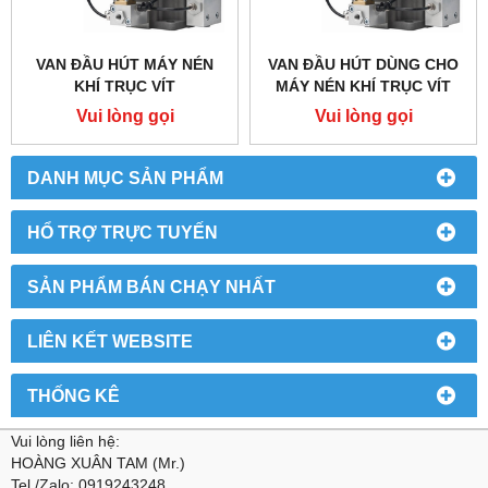
VAN ĐẦU HÚT MÁY NÉN
VAN ĐẦU HÚT DÙNG CHO
KHÍ TRỤC VÍT
MÁY NÉN KHÍ TRỤC VÍT
Vui lòng gọi
Vui lòng gọi
DANH MỤC SẢN PHẨM
HỔ TRỢ TRỰC TUYẾN
SẢN PHẨM BÁN CHẠY NHẤT
LIÊN KẾT WEBSITE
THỐNG KÊ
Vui lòng liên hệ:
HOÀNG XUÂN TAM (Mr.)
Tel./Zalo: 0919243248