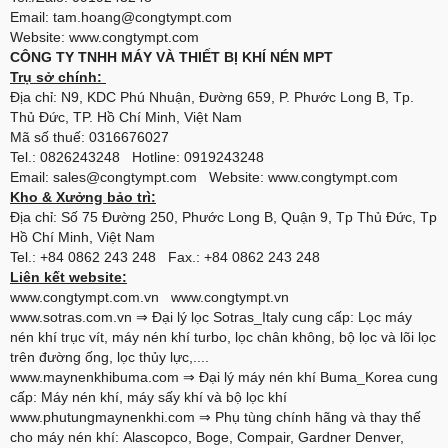
Email: tam.hoang@congtympt.com
Website: www.congtympt.com
CÔNG TY TNHH MÁY VÀ THIẾT BỊ KHÍ NÉN MPT
Trụ sở chính:
Địa chỉ: N9, KDC Phú Nhuận, Đường 659, P. Phước Long B, Tp.
Thủ Đức, TP. Hồ Chí Minh, Việt Nam
Mã số thuế: 0316676027
Tel.: 0826243248 Hotline: 0919243248
Email: sales@congtympt.com Website:
www.congtympt.com
Kho & Xưởng bảo trì:
Địa chỉ: Số 75 Đường 250, Phước Long B, Quận 9, Tp Thủ Đức, Tp
Hồ Chí Minh, Việt Nam
Tel.: +84 0862 243 248 Fax.: +84 0862 243 248
Liên kết website:
www.congtympt.com.vn
www.congtympt.vn
www.sotras.com.vn
⇒ Đại lý lọc Sotras_Italy cung cấp: Lọc máy
nén khí trục vít, máy nén khí turbo, lọc chân không, bộ lọc và lõi lọc
trên đường ống, lọc thủy lực,....
www.maynenkhibuma.com
⇒ Đại lý máy nén khí Buma_Korea cung
cấp: Máy nén khí, máy sấy khí và bộ lọc khí
www.phutungmaynenkhi.com
⇒ Phụ tùng chính hãng và thay thế
cho máy nén khí: Alascopco, Boge, Compair, Gardner Denver,