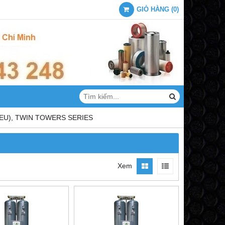
GIỎ HÀNG
(
0
)
(EU), TWIN TOWERS SERIES
Xem