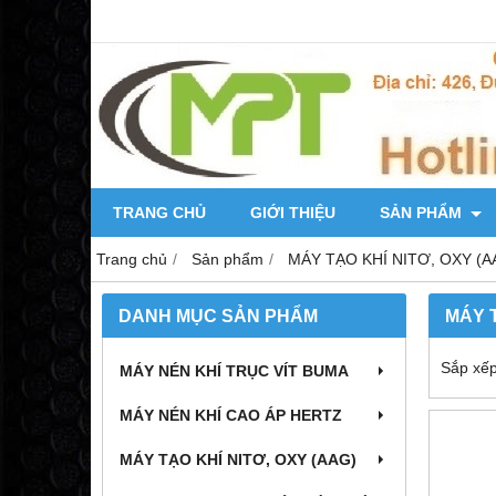
TRANG CHỦ
GIỚI THIỆU
SẢN PHẨM
Trang chủ
Sản phẩm
MÁY TẠO KHÍ NITƠ, OXY (A
DANH MỤC SẢN PHẨM
MÁY T
Sắp xếp
MÁY NÉN KHÍ TRỤC VÍT BUMA
MÁY NÉN KHÍ CAO ÁP HERTZ
MÁY TẠO KHÍ NITƠ, OXY (AAG)