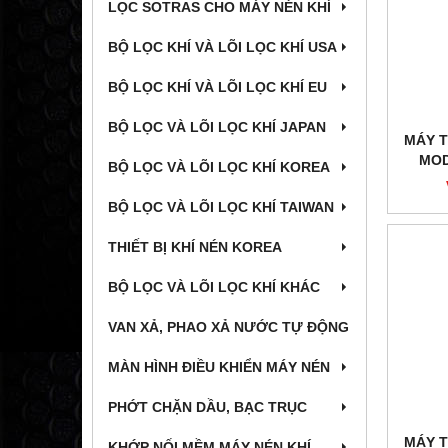
LỌC SOTRAS CHO MÁY NÉN KHÍ
BỘ LỌC KHÍ VÀ LÕI LỌC KHÍ USA
BỘ LỌC KHÍ VÀ LÕI LỌC KHÍ EU
BỘ LỌC VÀ LÕI LỌC KHÍ JAPAN
MÁY T
MOD
BỘ LỌC VÀ LÕI LỌC KHÍ KOREA
BỘ LỌC VÀ LÕI LỌC KHÍ TAIWAN
THIẾT BỊ KHÍ NÉN KOREA
BỘ LỌC VÀ LÕI LỌC KHÍ KHÁC
VAN XẢ, PHAO XẢ NƯỚC TỰ ĐỘNG
MÀN HÌNH ĐIỀU KHIỂN MÁY NÉN
PHỚT CHẶN DẦU, BẠC TRỤC
MÁY T
KHỚP NỐI MỀM MÁY NÉN KHÍ