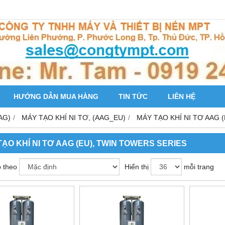
HƯỚNG DẪN MUA HÀNG
TIN TỨC
LIÊN HỆ
AG)
MÁY TẠO KHÍ NI TƠ, (AAG_EU)
MÁY TẠO KHÍ NI TƠ AAG 
ẠO KHÍ NI TƠ AAG (EU), TWIN TOWERS SERIES
 theo
Hiển thị
mỗi trang