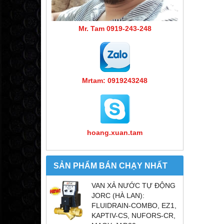
Mr. Tam 0919-243-248
Mrtam: 0919243248
hoang.xuan.tam
SẢN PHẨM BÁN CHẠY NHẤT
VAN XẢ NƯỚC TỰ ĐỘNG
JORC (HÀ LAN):
FLUIDRAIN-COMBO, EZ1,
KAPTIV-CS, NUFORS-CR,