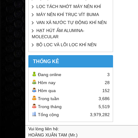
LỌC TÁCH NHỚT MÁY NÉN KHÍ
MÁY NÉN KHÍ TRỤC VÍT BUMA
VAN XẢ NƯỚC TỰ ĐỘNG KHÍ NÉN
HẠT HÚT ẨM ALUMINA-
MOLECULAR
BỘ LỌC VÀ LÕI LỌC KHÍ NÉN
THỐNG KÊ
Đang online
3
Hôm nay
28
Hôm qua
152
Trong tuần
3,686
Trong tháng
5,519
Tổng cộng
3,979,282
Vui lòng liên hệ:
HOÀNG XUÂN TAM (Mr.)