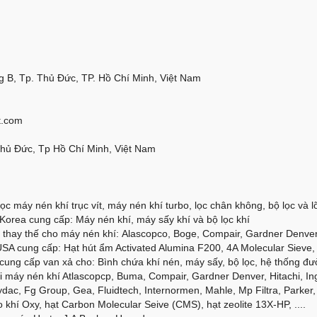
 B, Tp. Thủ Đức, TP. Hồ Chí Minh, Việt Nam
t.com
Thủ Đức, Tp Hồ Chí Minh, Việt Nam
ọc máy nén khí trục vít, máy nén khí turbo, lọc chân không, bộ lọc và lõi
orea cung cấp: Máy nén khí, máy sấy khí và bộ lọc khí
thay thế cho máy nén khí: Alascopco, Boge, Compair, Gardner Denver, 
SA cung cấp: Hạt hút ẩm Activated Alumina F200, 4A Molecular Sieve, 
cung cấp van xả cho: Bình chứa khí nén, máy sấy, bộ lọc, hệ thống đư
 máy nén khí Atlascopcp, Buma, Compair, Gardner Denver, Hitachi, Ing
dac, Fg Group, Gea, Fluidtech, Internormen, Mahle, Mp Filtra, Parker, 
 khí Oxy, hạt Carbon Molecular Seive (CMS), hạt zeolite 13X-HP, ....