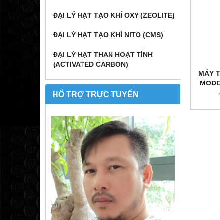
ĐẠI LÝ HẠT TẠO KHÍ OXY (ZEOLITE)
ĐẠI LÝ HẠT TẠO KHÍ NITO (CMS)
ĐẠI LÝ HẠT THAN HOẠT TÍNH
(ACTIVATED CARBON)
MÁY T
MODE
HỔ TRỢ TRỰC TUYẾN