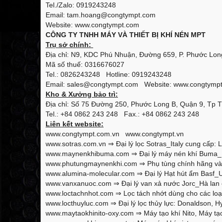
Tel./Zalo: 0919243248
Email: tam.hoang@congtympt.com
Website: www.congtympt.com
CÔNG TY TNHH MÁY VÀ THIẾT BỊ KHÍ NÉN MPT
Trụ sở chính:
Địa chỉ: N9, KDC Phú Nhuận, Đường 659, P. Phước Long
Mã số thuế: 0316676027
Tel.: 0826243248 Hotline: 0919243248
Email: sales@congtympt.com Website:
www.congtymp
Kho & Xưởng bảo trì:
Địa chỉ: Số 75 Đường 250, Phước Long B, Quận 9, Tp 
Tel.: +84 0862 243 248 Fax.: +84 0862 243 248
Liên kết website:
www.congtympt.com.vn
www.congtympt.vn
www.sotras.com.vn
⇒ Đại lý lọc Sotras_Italy cung cấp: L
www.maynenkhibuma.com
⇒ Đại lý máy nén khí Buma_K
www.phutungmaynenkhi.com
⇒ Phụ tùng chính hãng và 
www.alumina-molecular.com
⇒ Đại lý Hạt hút ẩm Basf_U
www.vanxanuoc.com
⇒ Đại lý van xả nước Jorc_Hà lan 
www.loctachnhot.com
⇒ Lọc tách nhớt dùng cho các loại
www.locthuyluc.com
⇒ Đại lý lọc thủy lực: Donaldson, Hy
www.maytaokhinito-oxy.com
⇒ Máy tạo khí Nito, Máy tạo