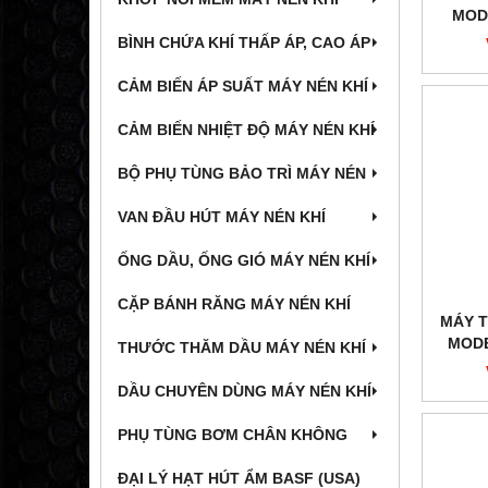
MOD
BÌNH CHỨA KHÍ THẤP ÁP, CAO ÁP
CẢM BIẾN ÁP SUẤT MÁY NÉN KHÍ
CẢM BIẾN NHIỆT ĐỘ MÁY NÉN KHÍ
BỘ PHỤ TÙNG BẢO TRÌ MÁY NÉN
VAN ĐẦU HÚT MÁY NÉN KHÍ
ỐNG DẦU, ỐNG GIÓ MÁY NÉN KHÍ
CẶP BÁNH RĂNG MÁY NÉN KHÍ
MÁY T
MODE
THƯỚC THĂM DẦU MÁY NÉN KHÍ
DẦU CHUYÊN DÙNG MÁY NÉN KHÍ
PHỤ TÙNG BƠM CHÂN KHÔNG
ĐẠI LÝ HẠT HÚT ẨM BASF (USA)