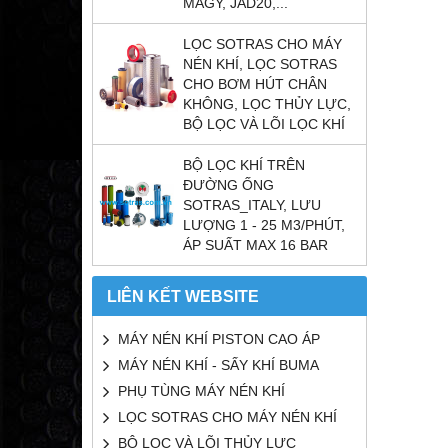
MAGY, JAD20,...
LỌC SOTRAS CHO MÁY
NÉN KHÍ, LỌC SOTRAS
CHO BƠM HÚT CHÂN
KHÔNG, LỌC THỦY LỰC,
BỘ LỌC VÀ LÕI LỌC KHÍ
BỘ LỌC KHÍ TRÊN
ĐƯỜNG ỐNG
SOTRAS_ITALY, LƯU
LƯỢNG 1 - 25 M3/PHÚT,
ÁP SUẤT MAX 16 BAR
LIÊN KẾT WEBSITE
MÁY NÉN KHÍ PISTON CAO ÁP
MÁY NÉN KHÍ - SẤY KHÍ BUMA
PHỤ TÙNG MÁY NÉN KHÍ
LỌC SOTRAS CHO MÁY NÉN KHÍ
BỘ LỌC VÀ LÕI THỦY LỰC