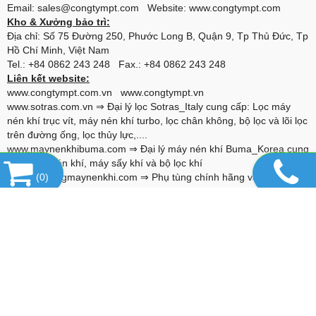
Email: sales@congtympt.com Website:
www.congtympt.com
Kho & Xưởng bảo trì:
Địa chỉ: Số 75 Đường 250, Phước Long B, Quận 9, Tp Thủ Đức, Tp
Hồ Chí Minh, Việt Nam
Tel.: +84 0862 243 248 Fax.: +84 0862 243 248
Liên kết website:
www.congtympt.com.vn
www.congtympt.vn
www.sotras.com.vn
⇒ Đại lý lọc Sotras_Italy cung cấp: Lọc máy
nén khí trục vít, máy nén khí turbo, lọc chân không, bộ lọc và lõi lọc
trên đường ống, lọc thủy lực,....
www.maynenkhibuma.com
⇒ Đại lý máy nén khí Buma_Korea cung
cấp: Máy nén khí, máy sấy khí và bộ lọc khí
www.phutungmaynenkhi.com
(
0
)
⇒ Phụ tùng chính hãng và thay thế
cho máy nén khí: Alascopco, Boge, Compair, Gardner Denver,
Hitachi, Ingersoll Rand, Kaeser, Kobelco, Fusheng,...
www.alumina-molecular.com
⇒ Đại lý Hạt hút ẩm Basf_USA cung
cấp: Hạt hút ẩm Activated Alumina F200, 4A Molecular Sieve, 13X-
HP Molecular Sieve,...
www.vanxanuoc.com
⇒ Đại lý van xả nước Jorc_Hà lan cung cấp
van xả cho: Bình chứa khí nén, máy sấy, bộ lọc, hệ thống đường
ống,...
www.loctachnhot.com
⇒ Lọc tách nhớt dùng cho các loại máy nén