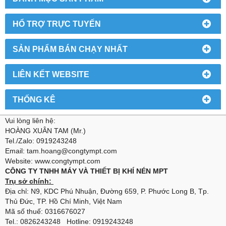
HỔ TRỢ TRỰC TUYẾN
SẢN PHẨM BÁN CHẠY NHẤT
LIÊN KẾT WEBSITE
THỐNG KÊ
Vui lòng liên hệ:
HOÀNG XUÂN TAM (Mr.)
Tel./Zalo: 0919243248
Email: tam.hoang@congtympt.com
Website: www.congtympt.com
CÔNG TY TNHH MÁY VÀ THIẾT BỊ KHÍ NÉN MPT
Trụ sở chính:
Địa chỉ: N9, KDC Phú Nhuận, Đường 659, P. Phước Long B, Tp.
Thủ Đức, TP. Hồ Chí Minh, Việt Nam
Mã số thuế: 0316676027
Tel.: 0826243248 Hotline: 0919243248