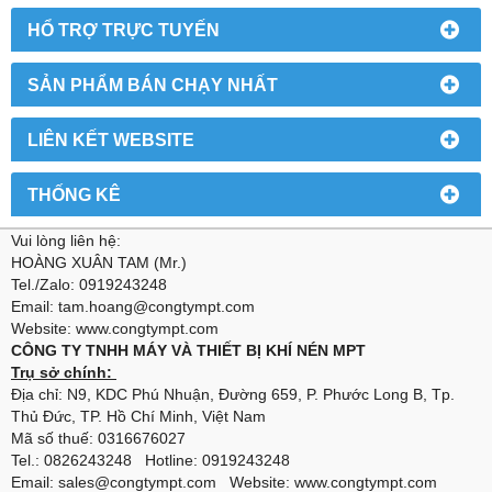
HỔ TRỢ TRỰC TUYẾN
SẢN PHẨM BÁN CHẠY NHẤT
LIÊN KẾT WEBSITE
THỐNG KÊ
Vui lòng liên hệ:
HOÀNG XUÂN TAM (Mr.)
Tel./Zalo: 0919243248
Email: tam.hoang@congtympt.com
Website: www.congtympt.com
CÔNG TY TNHH MÁY VÀ THIẾT BỊ KHÍ NÉN MPT
Trụ sở chính:
Địa chỉ: N9, KDC Phú Nhuận, Đường 659, P. Phước Long B, Tp.
Thủ Đức, TP. Hồ Chí Minh, Việt Nam
Mã số thuế: 0316676027
Tel.: 0826243248 Hotline: 0919243248
Email: sales@congtympt.com Website:
www.congtympt.com