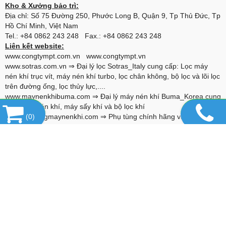
Kho & Xưởng bảo trì:
Địa chỉ: Số 75 Đường 250, Phước Long B, Quận 9, Tp Thủ Đức, Tp
Hồ Chí Minh, Việt Nam
Tel.: +84 0862 243 248 Fax.: +84 0862 243 248
Liên kết website:
www.congtympt.com.vn
www.congtympt.vn
www.sotras.com.vn
⇒ Đại lý lọc Sotras_Italy cung cấp: Lọc máy
nén khí trục vít, máy nén khí turbo, lọc chân không, bộ lọc và lõi lọc
trên đường ống, lọc thủy lực,....
www.maynenkhibuma.com
⇒ Đại lý máy nén khí Buma_Korea cung
cấp: Máy nén khí, máy sấy khí và bộ lọc khí
www.phutungmaynenkhi.com
(
0
)
⇒ Phụ tùng chính hãng và thay thế
cho máy nén khí: Alascopco, Boge, Compair, Gardner Denver,
Hitachi, Ingersoll Rand, Kaeser, Kobelco, Fusheng,...
www.alumina-molecular.com
⇒ Đại lý Hạt hút ẩm Basf_USA cung
cấp: Hạt hút ẩm Activated Alumina F200, 4A Molecular Sieve, 13X-
HP Molecular Sieve,...
www.vanxanuoc.com
⇒ Đại lý van xả nước Jorc_Hà lan cung cấp
van xả cho: Bình chứa khí nén, máy sấy, bộ lọc, hệ thống đường
ống,...
www.loctachnhot.com
⇒ Lọc tách nhớt dùng cho các loại máy nén
khí Atlascopcp, Buma, Compair, Gardner Denver, Hitachi, Ingersoll