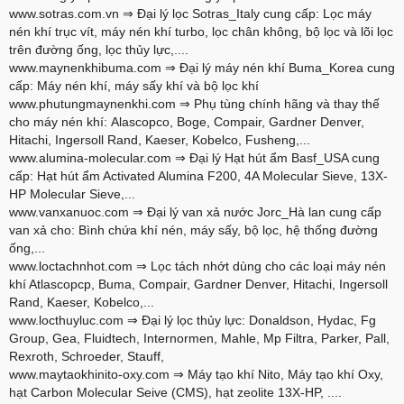
www.sotras.com.vn
⇒ Đại lý lọc Sotras_Italy cung cấp: Lọc máy
nén khí trục vít, máy nén khí turbo, lọc chân không, bộ lọc và lõi lọc
trên đường ống, lọc thủy lực,....
www.maynenkhibuma.com
⇒ Đại lý máy nén khí Buma_Korea cung
cấp: Máy nén khí, máy sấy khí và bộ lọc khí
www.phutungmaynenkhi.com
⇒ Phụ tùng chính hãng và thay thế
cho máy nén khí: Alascopco, Boge, Compair, Gardner Denver,
Hitachi, Ingersoll Rand, Kaeser, Kobelco, Fusheng,...
www.alumina-molecular.com
⇒ Đại lý Hạt hút ẩm Basf_USA cung
cấp: Hạt hút ẩm Activated Alumina F200, 4A Molecular Sieve, 13X-
HP Molecular Sieve,...
www.vanxanuoc.com
⇒ Đại lý van xả nước Jorc_Hà lan cung cấp
van xả cho: Bình chứa khí nén, máy sấy, bộ lọc, hệ thống đường
ống,...
www.loctachnhot.com
⇒ Lọc tách nhớt dùng cho các loại máy nén
khí Atlascopcp, Buma, Compair, Gardner Denver, Hitachi, Ingersoll
Rand, Kaeser, Kobelco,...
www.locthuyluc.com
⇒ Đại lý lọc thủy lực: Donaldson, Hydac, Fg
Group, Gea, Fluidtech, Internormen, Mahle, Mp Filtra, Parker, Pall,
Rexroth, Schroeder, Stauff,
www.maytaokhinito-oxy.com
⇒ Máy tạo khí Nito, Máy tạo khí Oxy,
hạt Carbon Molecular Seive (CMS), hạt zeolite 13X-HP, ....