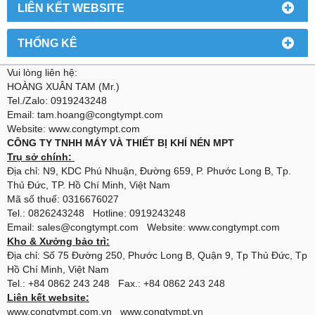
LIÊN KẾT WEBSITE
THỐNG KÊ
Vui lòng liên hệ:
HOÀNG XUÂN TAM (Mr.)
Tel./Zalo: 0919243248
Email: tam.hoang@congtympt.com
Website: www.congtympt.com
CÔNG TY TNHH MÁY VÀ THIẾT BỊ KHÍ NÉN MPT
Trụ sở chính:
Địa chỉ: N9, KDC Phú Nhuận, Đường 659, P. Phước Long B, Tp.
Thủ Đức, TP. Hồ Chí Minh, Việt Nam
Mã số thuế: 0316676027
Tel.: 0826243248 Hotline: 0919243248
Email: sales@congtympt.com Website:
www.congtympt.com
Kho & Xưởng bảo trì:
Địa chỉ: Số 75 Đường 250, Phước Long B, Quận 9, Tp Thủ Đức, Tp
Hồ Chí Minh, Việt Nam
Tel.: +84 0862 243 248 Fax.: +84 0862 243 248
Liên kết website:
www.congtympt.com.vn
www.congtympt.vn