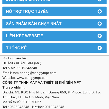
HỔ TRỢ TRỰC TUYẾN
SẢN PHẨM BÁN CHẠY NHẤT
LIÊN KẾT WEBSITE
THỐNG KÊ
Vui lòng liên hệ:
HOÀNG XUÂN TAM (Mr.)
Tel./Zalo: 0919243248
Email: tam.hoang@congtympt.com
Website: www.congtympt.com
CÔNG TY TNHH MÁY VÀ THIẾT BỊ KHÍ NÉN MPT
Trụ sở chính:
Địa chỉ: N9, KDC Phú Nhuận, Đường 659, P. Phước Long B, Tp.
Thủ Đức, TP. Hồ Chí Minh, Việt Nam
Mã số thuế: 0316676027
Tel.: 0826243248 Hotline: 0919243248