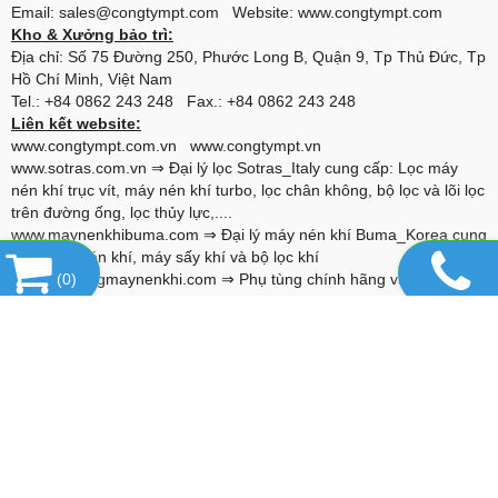
Email: sales@congtympt.com Website:
www.congtympt.com
Kho & Xưởng bảo trì:
Địa chỉ: Số 75 Đường 250, Phước Long B, Quận 9, Tp Thủ Đức, Tp
Hồ Chí Minh, Việt Nam
Tel.: +84 0862 243 248 Fax.: +84 0862 243 248
Liên kết website:
www.congtympt.com.vn
www.congtympt.vn
www.sotras.com.vn
⇒ Đại lý lọc Sotras_Italy cung cấp: Lọc máy
nén khí trục vít, máy nén khí turbo, lọc chân không, bộ lọc và lõi lọc
trên đường ống, lọc thủy lực,....
www.maynenkhibuma.com
⇒ Đại lý máy nén khí Buma_Korea cung
cấp: Máy nén khí, máy sấy khí và bộ lọc khí
www.phutungmaynenkhi.com
(
0
)
⇒ Phụ tùng chính hãng và thay thế
cho máy nén khí: Alascopco, Boge, Compair, Gardner Denver,
Hitachi, Ingersoll Rand, Kaeser, Kobelco, Fusheng,...
www.alumina-molecular.com
⇒ Đại lý Hạt hút ẩm Basf_USA cung
cấp: Hạt hút ẩm Activated Alumina F200, 4A Molecular Sieve, 13X-
HP Molecular Sieve,...
www.vanxanuoc.com
⇒ Đại lý van xả nước Jorc_Hà lan cung cấp
van xả cho: Bình chứa khí nén, máy sấy, bộ lọc, hệ thống đường
ống,...
www.loctachnhot.com
⇒ Lọc tách nhớt dùng cho các loại máy nén