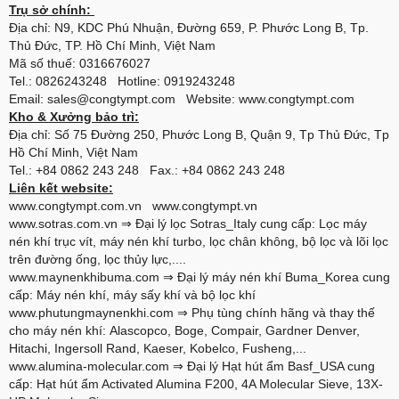
Trụ sở chính:
Địa chỉ: N9, KDC Phú Nhuận, Đường 659, P. Phước Long B, Tp.
Thủ Đức, TP. Hồ Chí Minh, Việt Nam
Mã số thuế: 0316676027
Tel.: 0826243248 Hotline: 0919243248
Email: sales@congtympt.com Website:
www.congtympt.com
Kho & Xưởng bảo trì:
Địa chỉ: Số 75 Đường 250, Phước Long B, Quận 9, Tp Thủ Đức, Tp
Hồ Chí Minh, Việt Nam
Tel.: +84 0862 243 248 Fax.: +84 0862 243 248
Liên kết website:
www.congtympt.com.vn
www.congtympt.vn
www.sotras.com.vn
⇒ Đại lý lọc Sotras_Italy cung cấp: Lọc máy
nén khí trục vít, máy nén khí turbo, lọc chân không, bộ lọc và lõi lọc
trên đường ống, lọc thủy lực,....
www.maynenkhibuma.com
⇒ Đại lý máy nén khí Buma_Korea cung
cấp: Máy nén khí, máy sấy khí và bộ lọc khí
www.phutungmaynenkhi.com
⇒ Phụ tùng chính hãng và thay thế
cho máy nén khí: Alascopco, Boge, Compair, Gardner Denver,
Hitachi, Ingersoll Rand, Kaeser, Kobelco, Fusheng,...
www.alumina-molecular.com
⇒ Đại lý Hạt hút ẩm Basf_USA cung
cấp: Hạt hút ẩm Activated Alumina F200, 4A Molecular Sieve, 13X-