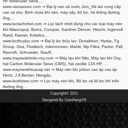
HP Molecular Sieve,...
www.vanxanuoc.com
⇒ Đại lý van xả nước Jorc_Hà lan cung cấp
van xả cho: Bình chứa khí nén, máy sấy, bộ lọc, hệ thống đường
ống,...
www.loctachnhot.com
⇒ Lọc tách nhớt dùng cho các loại máy nén
khí Atlascopcp, Buma, Compair, Gardner Denver, Hitachi, Ingersoll
Rand, Kaeser, Kobelco,...
www.locthuyluc.com
⇒ Đại lý lọc thủy lực: Donaldson, Hydac, Fg
Group, Gea, Fluidtech, Internormen, Mahle, Mp Filtra, Parker, Pall,
Rexroth, Schroeder, Stauff,
www.maytaokhinito-oxy.com
⇒ Máy tạo khí Nito, Máy tạo khí Oxy,
hạt Carbon Molecular Seive (CMS), hạt zeolite 13X-HP, ....
www.maynenkhicaoap.net
⇒ Máy nén khí piston cao áp cao áp
Hertz, J.A Becker, Hengda,..
www.lockhinen.com
⇒ Lọc máy nén khí, Bộ lọc và lõi lọc khí trên
đường ống,...
Copyright© 2021
Designed By
GianHangVN