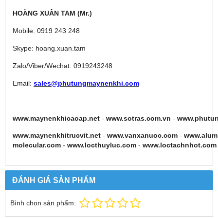
HOÀNG XUÂN TAM (Mr.)
Mobile: 0919 243 248
Skype: hoang.xuan.tam
Zalo/Viber/Wechat: 0919243248
Email:
sales@phutungmaynenkhi.com
www.maynenkhicaoap.net
-
www.sotras.com.vn
-
www.phutu
www.maynenkhitrucvit.net
-
www.vanxanuoc.com
-
www.alum
molecular.com
-
www.locthuyluc.com
-
www.loctachnhot.com
ĐÁNH GIÁ SẢN PHẨM
Bình chọn sản phẩm: