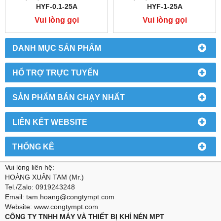
HYF-0.1-25A
HYF-1-25A
Vui lòng gọi
Vui lòng gọi
DANH MỤC SẢN PHẨM
HỔ TRỢ TRỰC TUYẾN
SẢN PHẨM BÁN CHẠY NHẤT
LIÊN KẾT WEBSITE
THỐNG KÊ
Vui lòng liên hệ:
HOÀNG XUÂN TAM (Mr.)
Tel./Zalo: 0919243248
Email: tam.hoang@congtympt.com
Website: www.congtympt.com
CÔNG TY TNHH MÁY VÀ THIẾT BỊ KHÍ NÉN MPT