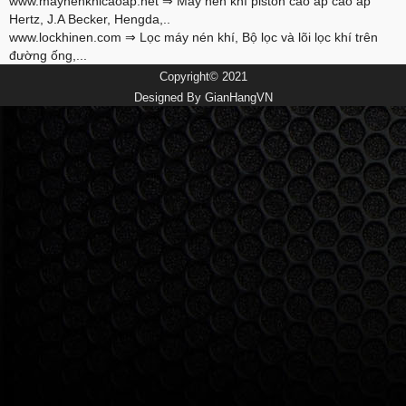
www.maynenkhicaoap.net
⇒ Máy nén khí piston cao áp cao áp
Hertz, J.A Becker, Hengda,..
www.lockhinen.com
⇒ Lọc máy nén khí, Bộ lọc và lõi lọc khí trên
đường ống,...
Copyright© 2021
Designed By
GianHangVN