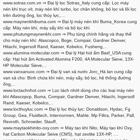
www.sotras.com.vn
⇒ Đại lý lọc Sotras_Italy cung cấp: Lọc máy
nén khí trục vít, máy nén khí turbo, lọc chân không, bộ lọc và lõi lọc
trên đường ống, lọc thủy lực,....
www.maynenkhibuma.com
⇒ Đại lý máy nén khí Buma_Korea cung
cấp: Máy nén khí, máy sấy khí và bộ lọc khí
www.phutungmaynenkhi.com
⇒ Phụ tùng chính hãng và thay thế
cho máy nén khí: Alascopco, Boge, Compair, Gardner Denver,
Hitachi, Ingersoll Rand, Kaeser, Kobelco, Fusheng,...
www.alumina-molecular.com
⇒ Đại lý Hạt hút ẩm Basf_USA cung
cấp: Hạt hút ẩm Activated Alumina F200, 4A Molecular Sieve, 13X-
HP Molecular Sieve,...
www.vanxanuoc.com
⇒ Đại lý van xả nước Jorc_Hà lan cung cấp
van xả cho: Bình chứa khí nén, máy sấy, bộ lọc, hệ thống đường
ống,...
www.loctachnhot.com
⇒ Lọc tách nhớt dùng cho các loại máy nén
khí Atlascopcp, Buma, Compair, Gardner Denver, Hitachi, Ingersoll
Rand, Kaeser, Kobelco,...
www.locthuyluc.com
⇒ Đại lý lọc thủy lực: Donaldson, Hydac, Fg
Group, Gea, Fluidtech, Internormen, Mahle, Mp Filtra, Parker, Pall,
Rexroth, Schroeder, Stauff,
www.maytaokhinito-oxy.com
⇒ Máy tạo khí Nito, Máy tạo khí Oxy,
hạt Carbon Molecular Seive (CMS), hạt zeolite 13X-HP, ....