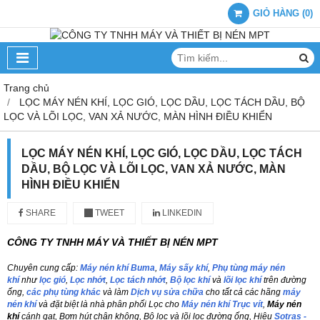
GIỎ HÀNG
(
0
)
Trang chủ
LỌC MÁY NÉN KHÍ, LỌC GIÓ, LỌC DẦU, LỌC TÁCH DẦU, BỘ
LỌC VÀ LÕI LỌC, VAN XẢ NƯỚC, MÀN HÌNH ĐIỀU KHIỂN
LỌC MÁY NÉN KHÍ, LỌC GIÓ, LỌC DẦU, LỌC TÁCH
DẦU, BỘ LỌC VÀ LÕI LỌC, VAN XẢ NƯỚC, MÀN
HÌNH ĐIỀU KHIỂN
SHARE
TWEET
LINKEDIN
CÔNG TY TNHH MÁY VÀ THIẾT BỊ NÉN MPT
Chuyên cung cấp:
Máy nén khí Buma
,
Máy sấy khí
,
Phụ tùng máy nén
khí
như
lọc gió
,
Lọc nhớt
,
Lọc tách nhớt
,
Bộ lọc khí
và
lõi lọc khí
trên đường
ống,
các phụ tùng khác
và làm
Dịch vụ sửa chữa
cho tất cả các hãng
máy
nén khí
và đặt biệt là nhà phân phối Lọc cho
Máy nén khí
Trục vít
,
Máy nén
khí
cánh gạt, Bơm hút chân không, Bộ lọc và lõi lọc đường ống, Hiệu
Sotras -