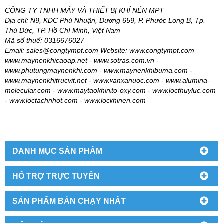
CÔNG TY TNHH MÁY VÀ THIẾT BỊ KHÍ NÉN MPT
Địa chỉ: N9, KDC Phú Nhuận, Đường 659, P. Phước Long B, Tp.
Thủ Đức, TP. Hồ Chí Minh, Việt Nam
Mã số thuế: 0316676027
Email: sales@congtympt.com Website: www.congtympt.com
www.maynenkhicaoap.net - www.sotras.com.vn -
www.phutungmaynenkhi.com - www.maynenkhibuma.com -
www.maynenkhitrucvit.net - www.vanxanuoc.com - www.alumina-
molecular.com - www.maytaokhinito-oxy.com - www.locthuyluc.com
- www.loctachnhot.com - www.lockhinen.com
DANH MỤC SẢN PHẨM
HỔ TRỢ TRỰC TUYẾN
SẢN PHẨM BÁN CHẠY NHẤT