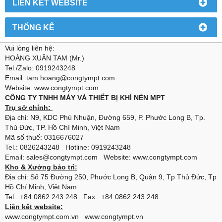
LIÊN KẾT WEBSITE
THỐNG KÊ
Vui lòng liên hệ:
HOÀNG XUÂN TAM (Mr.)
Tel./Zalo: 0919243248
Email: tam.hoang@congtympt.com
Website: www.congtympt.com
CÔNG TY TNHH MÁY VÀ THIẾT BỊ KHÍ NÉN MPT
Trụ sở chính:
Địa chỉ: N9, KDC Phú Nhuận, Đường 659, P. Phước Long B, Tp.
Thủ Đức, TP. Hồ Chí Minh, Việt Nam
Mã số thuế: 0316676027
Tel.: 0826243248 Hotline: 0919243248
Email: sales@congtympt.com Website:
www.congtympt.com
Kho & Xưởng bảo trì:
Địa chỉ: Số 75 Đường 250, Phước Long B, Quận 9, Tp Thủ Đức, Tp
Hồ Chí Minh, Việt Nam
Tel.: +84 0862 243 248 Fax.: +84 0862 243 248
Liên kết website:
www.congtympt.com.vn
www.congtympt.vn