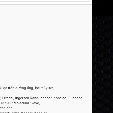
 lọc trên đường ống, lọc thủy lực,....
Hitachi, Ingersoll Rand, Kaeser, Kobelco, Fusheng,...
13X-HP Molecular Sieve,...
ờng ống,...
ersoll Rand, Kaeser, Kobelco,...