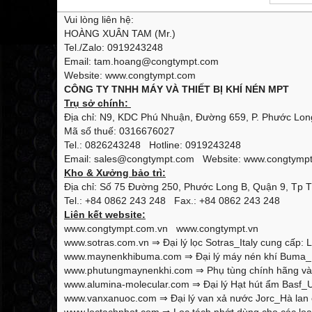
Vui lòng liên hệ:
HOÀNG XUÂN TAM (Mr.)
Tel./Zalo: 0919243248
Email: tam.hoang@congtympt.com
Website: www.congtympt.com
CÔNG TY TNHH MÁY VÀ THIẾT BỊ KHÍ NÉN MPT
Trụ sở chính:
Địa chỉ: N9, KDC Phú Nhuận, Đường 659, P. Phước Long
Mã số thuế: 0316676027
Tel.: 0826243248 Hotline: 0919243248
Email: sales@congtympt.com Website:
www.congtymp
Kho & Xưởng bảo trì:
Địa chỉ: Số 75 Đường 250, Phước Long B, Quận 9, Tp 
Tel.: +84 0862 243 248 Fax.: +84 0862 243 248
Liên kết website:
www.congtympt.com.vn
www.congtympt.vn
www.sotras.com.vn
⇒ Đại lý lọc Sotras_Italy cung cấp: L
www.maynenkhibuma.com
⇒ Đại lý máy nén khí Buma_K
www.phutungmaynenkhi.com
⇒ Phụ tùng chính hãng và 
www.alumina-molecular.com
⇒ Đại lý Hạt hút ẩm Basf_U
www.vanxanuoc.com
⇒ Đại lý van xả nước Jorc_Hà lan 
www.loctachnhot.com
⇒ Lọc tách nhớt dùng cho các loại