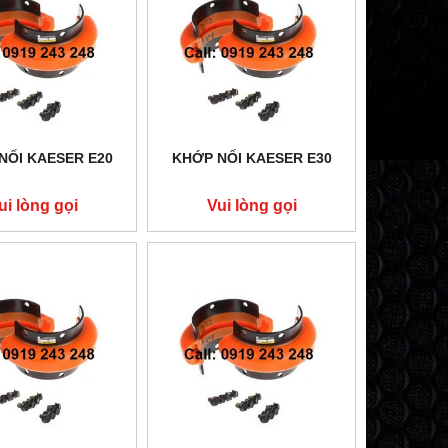
NỐI KAESER E20
KHỚP NỐI KAESER E30
ui lòng gọi
Vui lòng gọi