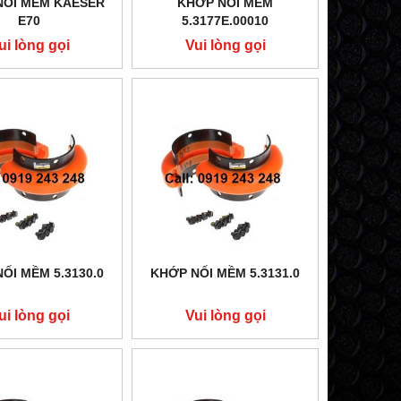
NỐI MỀM KAESER
KHỚP NỐI MỀM
E70
5.3177E.00010
ui lòng gọi
Vui lòng gọi
ỐI MỀM 5.3130.0
KHỚP NỐI MỀM 5.3131.0
ui lòng gọi
Vui lòng gọi