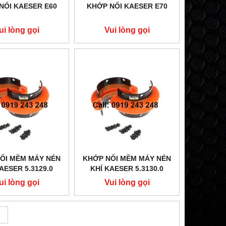
NỐI KAESER E60
KHỚP NỐI KAESER E70
ui lòng gọi
Vui lòng gọi
ỐI MỀM MÁY NÉN
KHỚP NỐI MỀM MÁY NÉN
AESER 5.3129.0
KHÍ KAESER 5.3130.0
ui lòng gọi
Vui lòng gọi