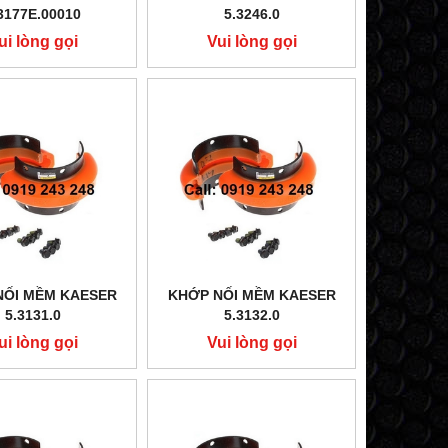
3177E.00010
5.3246.0
ui lòng gọi
Vui lòng gọi
NỐI MỀM KAESER
KHỚP NỐI MỀM KAESER
5.3131.0
5.3132.0
ui lòng gọi
Vui lòng gọi