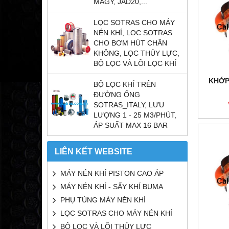
MAGY, JAD20,...
LỌC SOTRAS CHO MÁY
NÉN KHÍ, LỌC SOTRAS
CHO BƠM HÚT CHÂN
KHÔNG, LỌC THỦY LỰC,
BỘ LỌC VÀ LÕI LỌC KHÍ
KHỚP 
BỘ LỌC KHÍ TRÊN
ĐƯỜNG ỐNG
SOTRAS_ITALY, LƯU
LƯỢNG 1 - 25 M3/PHÚT,
ÁP SUẤT MAX 16 BAR
LIÊN KẾT WEBSITE
MÁY NÉN KHÍ PISTON CAO ÁP
MÁY NÉN KHÍ - SẤY KHÍ BUMA
PHỤ TÙNG MÁY NÉN KHÍ
LỌC SOTRAS CHO MÁY NÉN KHÍ
BỘ LỌC VÀ LÕI THỦY LỰC