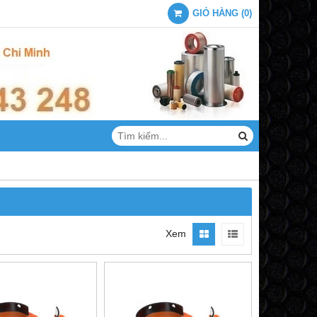
GIỎ HÀNG
(
0
)
Xem