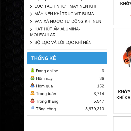
KHỚP
LỌC TÁCH NHỚT MÁY NÉN KHÍ
MÁY NÉN KHÍ TRỤC VÍT BUMA
VAN XẢ NƯỚC TỰ ĐỘNG KHÍ NÉN
HẠT HÚT ẨM ALUMINA-
MOLECULAR
BỘ LỌC VÀ LÕI LỌC KHÍ NÉN
THỐNG KÊ
Đang online
6
Hôm nay
36
Hôm qua
152
KHỚP 
Trong tuần
3,714
KHÍ KA
Trong tháng
5,547
Tổng cộng
3,979,310