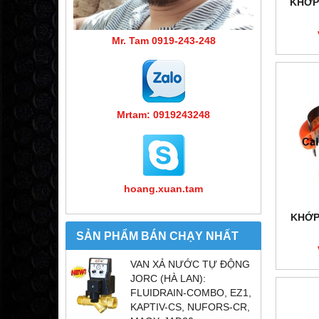
KHỚP
Mr. Tam 0919-243-248
Mrtam: 0919243248
hoang.xuan.tam
KHỚP 
SẢN PHẨM BÁN CHẠY NHẤT
VAN XẢ NƯỚC TỰ ĐỘNG
JORC (HÀ LAN):
FLUIDRAIN-COMBO, EZ1,
KAPTIV-CS, NUFORS-CR,