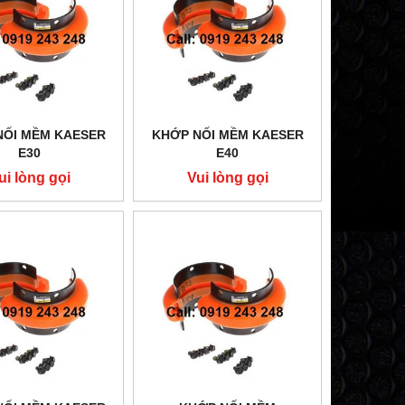
NỐI MỀM KAESER
KHỚP NỐI MỀM KAESER
E30
E40
ui lòng gọi
Vui lòng gọi