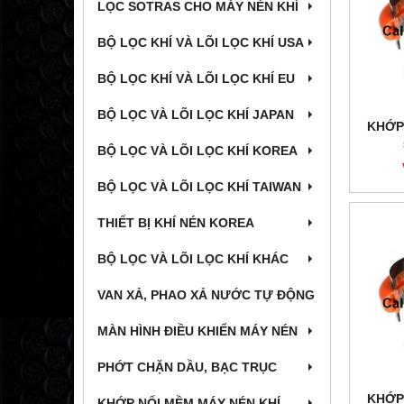
LỌC SOTRAS CHO MÁY NÉN KHÍ
BỘ LỌC KHÍ VÀ LÕI LỌC KHÍ USA
BỘ LỌC KHÍ VÀ LÕI LỌC KHÍ EU
BỘ LỌC VÀ LÕI LỌC KHÍ JAPAN
KHỚP
BỘ LỌC VÀ LÕI LỌC KHÍ KOREA
BỘ LỌC VÀ LÕI LỌC KHÍ TAIWAN
THIẾT BỊ KHÍ NÉN KOREA
BỘ LỌC VÀ LÕI LỌC KHÍ KHÁC
VAN XẢ, PHAO XẢ NƯỚC TỰ ĐỘNG
MÀN HÌNH ĐIỀU KHIỂN MÁY NÉN
PHỚT CHẶN DẦU, BẠC TRỤC
KHỚP
KHỚP NỐI MỀM MÁY NÉN KHÍ