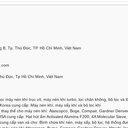
 B, Tp. Thủ Đức, TP. Hồ Chí Minh, Việt Nam
t.com
Thủ Đức, Tp Hồ Chí Minh, Việt Nam
ọc máy nén khí trục vít, máy nén khí turbo, lọc chân không, bộ lọc và lõi
orea cung cấp: Máy nén khí, máy sấy khí và bộ lọc khí
thay thế cho máy nén khí: Alascopco, Boge, Compair, Gardner Denver, 
SA cung cấp: Hạt hút ẩm Activated Alumina F200, 4A Molecular Sieve, 
cung cấp van xả cho: Bình chứa khí nén, máy sấy, bộ lọc, hệ thống đư
 máy nén khí Atlascopcp, Buma, Compair, Gardner Denver, Hitachi, Ing