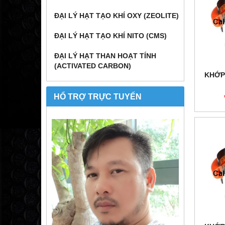
ĐẠI LÝ HẠT TẠO KHÍ OXY (ZEOLITE)
ĐẠI LÝ HẠT TẠO KHÍ NITO (CMS)
ĐẠI LÝ HẠT THAN HOẠT TÍNH
(ACTIVATED CARBON)
KHỚP
HỔ TRỢ TRỰC TUYẾN