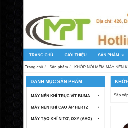
TRANG CHỦ
GIỚI THIỆU
SẢN PHẨM
Trang chủ
Sản phẩm
KHỚP NỐI MỀM MÁY NÉN K
DANH MỤC SẢN PHẨM
KHỚP
Sắp xếp
MÁY NÉN KHÍ TRỤC VÍT BUMA
MÁY NÉN KHÍ CAO ÁP HERTZ
MÁY TẠO KHÍ NITƠ, OXY (AAG)