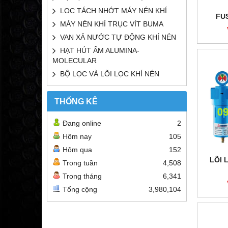
LỌC TÁCH NHỚT MÁY NÉN KHÍ
FU
MÁY NÉN KHÍ TRỤC VÍT BUMA
VAN XẢ NƯỚC TỰ ĐỘNG KHÍ NÉN
HẠT HÚT ẨM ALUMINA-
MOLECULAR
BỘ LỌC VÀ LÕI LỌC KHÍ NÉN
THỐNG KÊ
Đang online
2
Hôm nay
105
Hôm qua
152
LÕI 
Trong tuần
4,508
Trong tháng
6,341
Tổng cộng
3,980,104