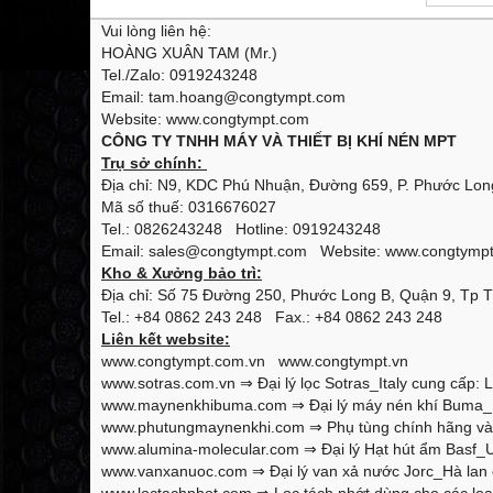
Vui lòng liên hệ:
HOÀNG XUÂN TAM (Mr.)
Tel./Zalo: 0919243248
Email: tam.hoang@congtympt.com
Website: www.congtympt.com
CÔNG TY TNHH MÁY VÀ THIẾT BỊ KHÍ NÉN MPT
Trụ sở chính:
Địa chỉ: N9, KDC Phú Nhuận, Đường 659, P. Phước Long
Mã số thuế: 0316676027
Tel.: 0826243248 Hotline: 0919243248
Email: sales@congtympt.com Website:
www.congtymp
Kho & Xưởng bảo trì:
Địa chỉ: Số 75 Đường 250, Phước Long B, Quận 9, Tp 
Tel.: +84 0862 243 248 Fax.: +84 0862 243 248
Liên kết website:
www.congtympt.com.vn
www.congtympt.vn
www.sotras.com.vn
⇒ Đại lý lọc Sotras_Italy cung cấp: L
www.maynenkhibuma.com
⇒ Đại lý máy nén khí Buma_K
www.phutungmaynenkhi.com
⇒ Phụ tùng chính hãng và 
www.alumina-molecular.com
⇒ Đại lý Hạt hút ẩm Basf_U
www.vanxanuoc.com
⇒ Đại lý van xả nước Jorc_Hà lan 
www.loctachnhot.com
⇒ Lọc tách nhớt dùng cho các loại