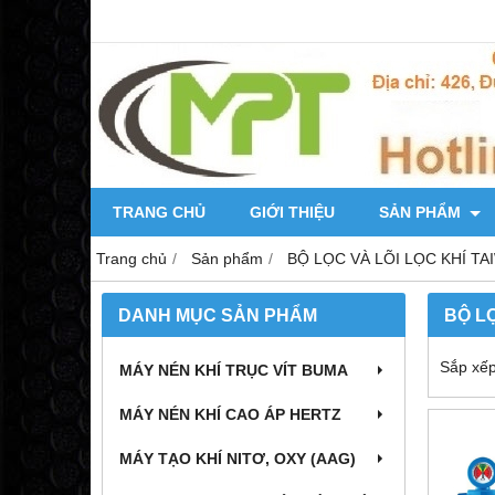
TRANG CHỦ
GIỚI THIỆU
SẢN PHẨM
Trang chủ
Sản phẩm
BỘ LỌC VÀ LÕI LỌC KHÍ TA
DANH MỤC SẢN PHẨM
BỘ L
Sắp xếp
MÁY NÉN KHÍ TRỤC VÍT BUMA
MÁY NÉN KHÍ CAO ÁP HERTZ
MÁY TẠO KHÍ NITƠ, OXY (AAG)