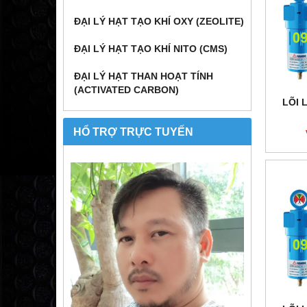
ĐẠI LÝ HẠT TẠO KHÍ OXY (ZEOLITE)
ĐẠI LÝ HẠT TẠO KHÍ NITO (CMS)
ĐẠI LÝ HẠT THAN HOẠT TÍNH
(ACTIVATED CARBON)
LÕI 
HỔ TRỢ TRỰC TUYẾN