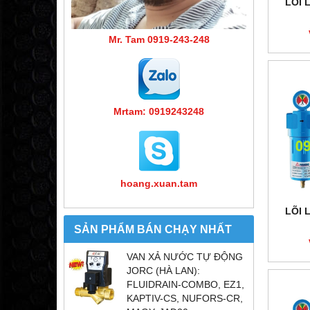
LÕI 
Mr. Tam 0919-243-248
Mrtam: 0919243248
hoang.xuan.tam
LÕI 
SẢN PHẨM BÁN CHẠY NHẤT
VAN XẢ NƯỚC TỰ ĐỘNG
JORC (HÀ LAN):
FLUIDRAIN-COMBO, EZ1,
KAPTIV-CS, NUFORS-CR,