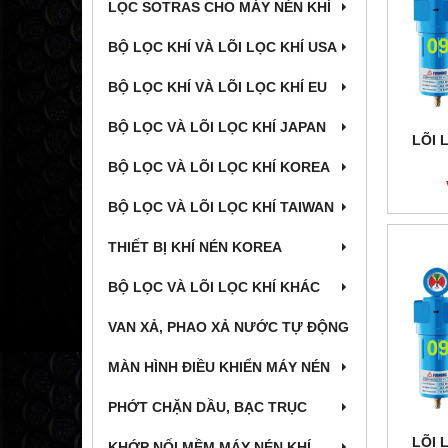
LỌC SOTRAS CHO MÁY NÉN KHÍ
BỘ LỌC KHÍ VÀ LÕI LỌC KHÍ USA
BỘ LỌC KHÍ VÀ LÕI LỌC KHÍ EU
BỘ LỌC VÀ LÕI LỌC KHÍ JAPAN
LÕI 
BỘ LỌC VÀ LÕI LỌC KHÍ KOREA
BỘ LỌC VÀ LÕI LỌC KHÍ TAIWAN
THIẾT BỊ KHÍ NÉN KOREA
BỘ LỌC VÀ LÕI LỌC KHÍ KHÁC
VAN XẢ, PHAO XẢ NƯỚC TỰ ĐỘNG
MÀN HÌNH ĐIỀU KHIỂN MÁY NÉN
PHỚT CHẶN DẦU, BẠC TRỤC
LÕI 
KHỚP NỐI MỀM MÁY NÉN KHÍ