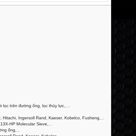
 lọc trên đường ống, lọc thủy lực,....
Hitachi, Ingersoll Rand, Kaeser, Kobelco, Fusheng,...
13X-HP Molecular Sieve,...
ờng ống,...
ersoll Rand, Kaeser, Kobelco,...