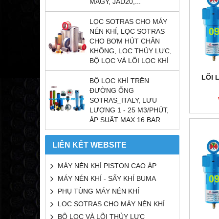
MAGY, JAD20,...
LỌC SOTRAS CHO MÁY
NÉN KHÍ, LỌC SOTRAS
CHO BƠM HÚT CHÂN
KHÔNG, LỌC THỦY LỰC,
BỘ LỌC VÀ LÕI LỌC KHÍ
LÕI 
BỘ LỌC KHÍ TRÊN
ĐƯỜNG ỐNG
SOTRAS_ITALY, LƯU
LƯỢNG 1 - 25 M3/PHÚT,
ÁP SUẤT MAX 16 BAR
LIÊN KẾT WEBSITE
MÁY NÉN KHÍ PISTON CAO ÁP
MÁY NÉN KHÍ - SẤY KHÍ BUMA
PHỤ TÙNG MÁY NÉN KHÍ
LỌC SOTRAS CHO MÁY NÉN KHÍ
BỘ LỌC VÀ LÕI THỦY LỰC