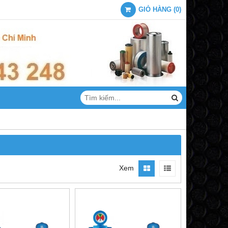
GIỎ HÀNG
(
0
)
Xem