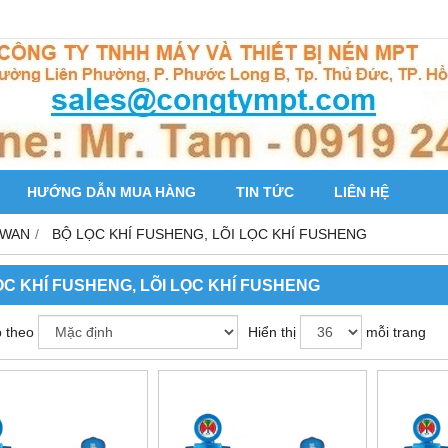
HƯỚNG DẪN MUA HÀNG
TIN TỨC
LIÊN HỆ
IWAN
BỘ LỌC KHÍ FUSHENG, LÕI LỌC KHÍ FUSHENG
ỌC KHÍ FUSHENG, LÕI LỌC KHÍ FUSHENG
 theo
Hiển thị
mỗi trang