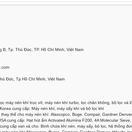
 B, Tp. Thủ Đức, TP. Hồ Chí Minh, Việt Nam
t.com
Thủ Đức, Tp Hồ Chí Minh, Việt Nam
ọc máy nén khí trục vít, máy nén khí turbo, lọc chân không, bộ lọc và lõi
orea cung cấp: Máy nén khí, máy sấy khí và bộ lọc khí
thay thế cho máy nén khí: Alascopco, Boge, Compair, Gardner Denver, 
SA cung cấp: Hạt hút ẩm Activated Alumina F200, 4A Molecular Sieve, 
cung cấp van xả cho: Bình chứa khí nén, máy sấy, bộ lọc, hệ thống đư
 máy nén khí Atlascopcp, Buma, Compair, Gardner Denver, Hitachi, Ing