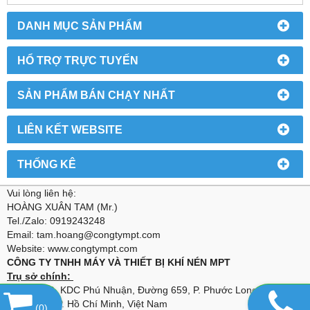
DANH MỤC SẢN PHẨM
HỔ TRỢ TRỰC TUYẾN
SẢN PHẨM BÁN CHẠY NHẤT
LIÊN KẾT WEBSITE
THỐNG KÊ
Vui lòng liên hệ:
HOÀNG XUÂN TAM (Mr.)
Tel./Zalo: 0919243248
Email: tam.hoang@congtympt.com
Website: www.congtympt.com
CÔNG TY TNHH MÁY VÀ THIẾT BỊ KHÍ NÉN MPT
Trụ sở chính:
Địa chỉ: N9, KDC Phú Nhuận, Đường 659, P. Phước Long B, Tp.
Thủ Đức, TP. Hồ Chí Minh, Việt Nam
(
0
)