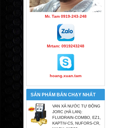
Mr. Tam 0919-243-248
Mrtam: 0919243248
hoang.xuan.tam
SẢN PHẨM BÁN CHẠY NHẤT
VAN XẢ NƯỚC TỰ ĐỘNG
JORC (HÀ LAN):
FLUIDRAIN-COMBO, EZ1,
KAPTIV-CS, NUFORS-CR,