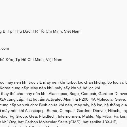
 B, Tp. Thủ Đức, TP. Hồ Chí Minh, Việt Nam
t.com
Thủ Đức, Tp Hồ Chí Minh, Việt Nam
ọc máy nén khí trục vít, máy nén khí turbo, lọc chân không, bộ lọc và lõi
orea cung cấp: Máy nén khí, máy sấy khí và bộ lọc khí
thay thế cho máy nén khí: Alascopco, Boge, Compair, Gardner Denver, 
SA cung cấp: Hạt hút ẩm Activated Alumina F200, 4A Molecular Sieve, 
cung cấp van xả cho: Bình chứa khí nén, máy sấy, bộ lọc, hệ thống đư
 máy nén khí Atlascopcp, Buma, Compair, Gardner Denver, Hitachi, Ing
dac, Fg Group, Gea, Fluidtech, Internormen, Mahle, Mp Filtra, Parker, 
 khí Oxy, hạt Carbon Molecular Seive (CMS), hạt zeolite 13X-HP, ....