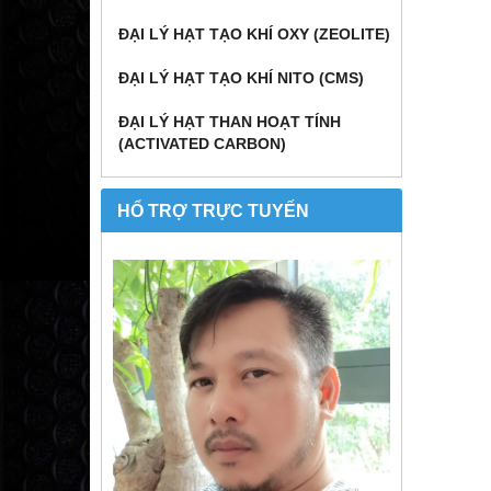
ĐẠI LÝ HẠT TẠO KHÍ OXY (ZEOLITE)
ĐẠI LÝ HẠT TẠO KHÍ NITO (CMS)
ĐẠI LÝ HẠT THAN HOẠT TÍNH
(ACTIVATED CARBON)
HỔ TRỢ TRỰC TUYẾN