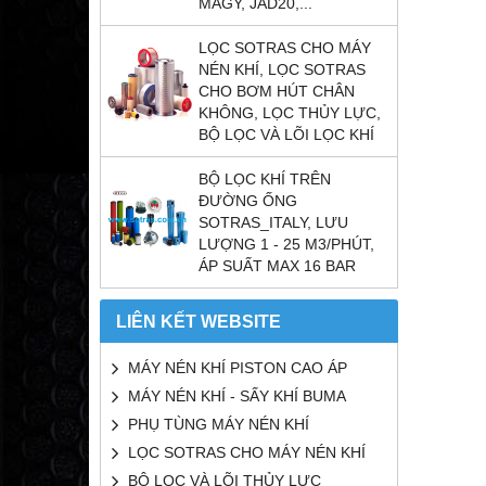
MAGY, JAD20,...
LỌC SOTRAS CHO MÁY
NÉN KHÍ, LỌC SOTRAS
CHO BƠM HÚT CHÂN
KHÔNG, LỌC THỦY LỰC,
BỘ LỌC VÀ LÕI LỌC KHÍ
BỘ LỌC KHÍ TRÊN
ĐƯỜNG ỐNG
SOTRAS_ITALY, LƯU
LƯỢNG 1 - 25 M3/PHÚT,
ÁP SUẤT MAX 16 BAR
LIÊN KẾT WEBSITE
MÁY NÉN KHÍ PISTON CAO ÁP
MÁY NÉN KHÍ - SẤY KHÍ BUMA
PHỤ TÙNG MÁY NÉN KHÍ
LỌC SOTRAS CHO MÁY NÉN KHÍ
BỘ LỌC VÀ LÕI THỦY LỰC