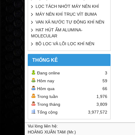
LỌC TÁCH NHỚT MÁY NÉN KHÍ
MÁY NÉN KHÍ TRỤC VÍT BUMA
VAN XẢ NƯỚC TỰ ĐỘNG KHÍ NÉN
HẠT HÚT ẨM ALUMINA-
MOLECULAR
BỘ LỌC VÀ LÕI LỌC KHÍ NÉN
THỐNG KÊ
Đang online
3
Hôm nay
59
Hôm qua
66
Trong tuần
1,976
Trong tháng
3,809
Tổng cộng
3,977,572
Vui lòng liên hệ:
HOÀNG XUÂN TAM (Mr.)