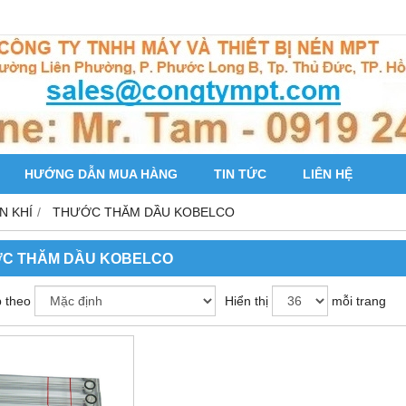
HƯỚNG DẪN MUA HÀNG
TIN TỨC
LIÊN HỆ
N KHÍ
THƯỚC THĂM DẦU KOBELCO
C THĂM DẦU KOBELCO
 theo
Hiển thị
mỗi trang