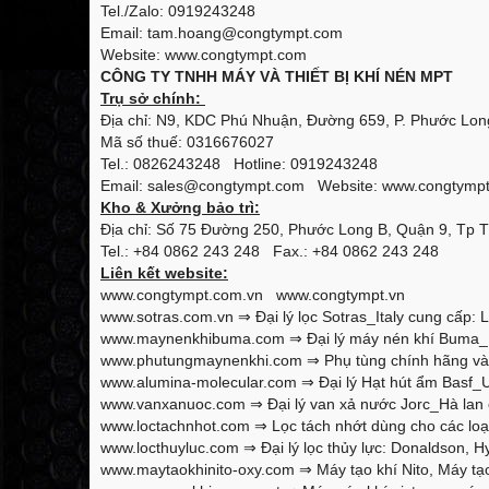
Tel./Zalo: 0919243248
Email: tam.hoang@congtympt.com
Website: www.congtympt.com
CÔNG TY TNHH MÁY VÀ THIẾT BỊ KHÍ NÉN MPT
Trụ sở chính:
Địa chỉ: N9, KDC Phú Nhuận, Đường 659, P. Phước Long
Mã số thuế: 0316676027
Tel.: 0826243248 Hotline: 0919243248
Email: sales@congtympt.com Website:
www.congtymp
Kho & Xưởng bảo trì:
Địa chỉ: Số 75 Đường 250, Phước Long B, Quận 9, Tp 
Tel.: +84 0862 243 248 Fax.: +84 0862 243 248
Liên kết website:
www.congtympt.com.vn
www.congtympt.vn
www.sotras.com.vn
⇒ Đại lý lọc Sotras_Italy cung cấp: L
www.maynenkhibuma.com
⇒ Đại lý máy nén khí Buma_K
www.phutungmaynenkhi.com
⇒ Phụ tùng chính hãng và 
www.alumina-molecular.com
⇒ Đại lý Hạt hút ẩm Basf_U
www.vanxanuoc.com
⇒ Đại lý van xả nước Jorc_Hà lan 
www.loctachnhot.com
⇒ Lọc tách nhớt dùng cho các loại
www.locthuyluc.com
⇒ Đại lý lọc thủy lực: Donaldson, Hy
www.maytaokhinito-oxy.com
⇒ Máy tạo khí Nito, Máy tạo