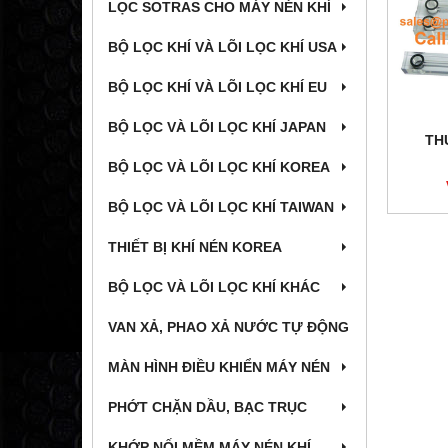
LỌC SOTRAS CHO MÁY NÉN KHÍ
BỘ LỌC KHÍ VÀ LÕI LỌC KHÍ USA
BỘ LỌC KHÍ VÀ LÕI LỌC KHÍ EU
BỘ LỌC VÀ LÕI LỌC KHÍ JAPAN
TH
BỘ LỌC VÀ LÕI LỌC KHÍ KOREA
BỘ LỌC VÀ LÕI LỌC KHÍ TAIWAN
THIẾT BỊ KHÍ NÉN KOREA
BỘ LỌC VÀ LÕI LỌC KHÍ KHÁC
VAN XẢ, PHAO XẢ NƯỚC TỰ ĐỘNG
MÀN HÌNH ĐIỀU KHIỂN MÁY NÉN
PHỚT CHẶN DẦU, BẠC TRỤC
KHỚP NỐI MỀM MÁY NÉN KHÍ