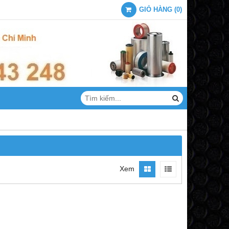
GIỎ HÀNG
(
0
)
Xem