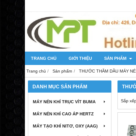
TRANG CHỦ
GIỚI THIỆU
SẢN PHẨM
Trang chủ
Sản phẩm
THƯỚC THĂM DẦU MÁY NÉ
DANH MỤC SẢN PHẨM
THƯỚ
Sắp xếp
MÁY NÉN KHÍ TRỤC VÍT BUMA
MÁY NÉN KHÍ CAO ÁP HERTZ
MÁY TẠO KHÍ NITƠ, OXY (AAG)