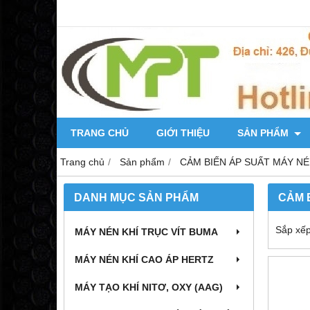
TRANG CHỦ
GIỚI THIỆU
SẢN PHẨM
Trang chủ
Sản phẩm
CẢM BIẾN ÁP SUẤT MÁY NÉ
DANH MỤC SẢN PHẨM
CẢM 
Sắp xếp
MÁY NÉN KHÍ TRỤC VÍT BUMA
MÁY NÉN KHÍ CAO ÁP HERTZ
MÁY TẠO KHÍ NITƠ, OXY (AAG)