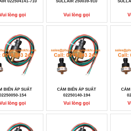
IR 022504141-710
SULLAIR 250039-910
SULLA
Vui lòng gọi
Vui lòng gọi
V
M BIẾN ÁP SUẤT
CẢM BIẾN ÁP SUẤT
CẢM 
02250050-154
02250140-194
0
Vui lòng gọi
Vui lòng gọi
V