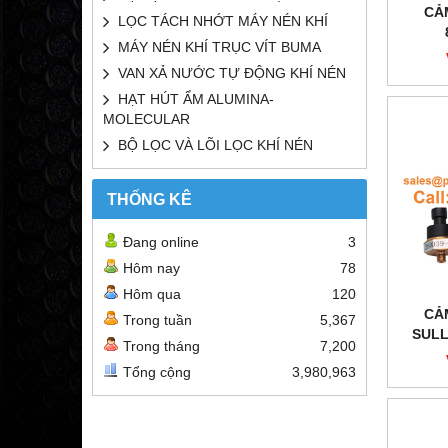
CẢ
LỌC TÁCH NHỚT MÁY NÉN KHÍ
MÁY NÉN KHÍ TRỤC VÍT BUMA
VAN XẢ NƯỚC TỰ ĐỘNG KHÍ NÉN
HẠT HÚT ẨM ALUMINA-
MOLECULAR
BỘ LỌC VÀ LÕI LỌC KHÍ NÉN
THỐNG KÊ
Đang online
3
Hôm nay
78
Hôm qua
120
CẢ
Trong tuần
5,367
SULL
Trong tháng
7,200
Tổng cộng
3,980,963