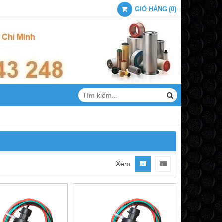
GIỎ HÀNG
(
0
)
Xem