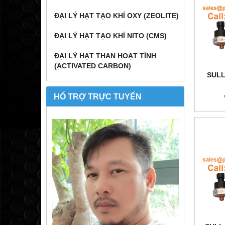
ĐẠI LÝ HẠT TẠO KHÍ OXY (ZEOLITE)
ĐẠI LÝ HẠT TẠO KHÍ NITO (CMS)
ĐẠI LÝ HẠT THAN HOẠT TÍNH
(ACTIVATED CARBON)
SULL
HỔ TRỢ TRỰC TUYẾN