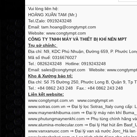
Vui lòng liên hệ:
HOÀNG XUÂN TAM (Mr.)
Tel./Zalo: 0919243248
Email: tam.hoang@congtympt.com
Website: www.congtympt.com
CÔNG TY TNHH MÁY VÀ THIẾT BỊ KHÍ NÉN MPT
Trụ sở chính:
Địa chỉ: N9, KDC Phú Nhuận, Đường 659, P. Phước Long
Mã số thuế: 0316676027
Tel.: 0826243248 Hotline: 0919243248
Email: sales@congtympt.com Website:
www.congtymp
Kho & Xưởng bảo trì:
Địa chỉ: Số 75 Đường 250, Phước Long B, Quận 9, Tp 
Tel.: +84 0862 243 248 Fax.: +84 0862 243 248
Liên kết website:
www.congtympt.com.vn
www.congtympt.vn
www.sotras.com.vn
⇒ Đại lý lọc Sotras_Italy cung cấp: L
www.maynenkhibuma.com
⇒ Đại lý máy nén khí Buma_K
www.phutungmaynenkhi.com
⇒ Phụ tùng chính hãng và 
www.alumina-molecular.com
⇒ Đại lý Hạt hút ẩm Basf_U
www.vanxanuoc.com
⇒ Đại lý van xả nước Jorc_Hà lan 
www.loctachnhot.com
⇒ Lọc tách nhớt dùng cho các loại