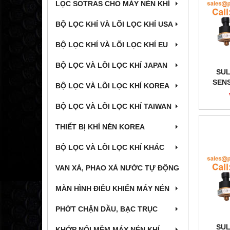
LỌC SOTRAS CHO MÁY NÉN KHÍ
BỘ LỌC KHÍ VÀ LÕI LỌC KHÍ USA
BỘ LỌC KHÍ VÀ LÕI LỌC KHÍ EU
BỘ LỌC VÀ LÕI LỌC KHÍ JAPAN
SUL
SENS
BỘ LỌC VÀ LÕI LỌC KHÍ KOREA
BỘ LỌC VÀ LÕI LỌC KHÍ TAIWAN
THIẾT BỊ KHÍ NÉN KOREA
BỘ LỌC VÀ LÕI LỌC KHÍ KHÁC
VAN XẢ, PHAO XẢ NƯỚC TỰ ĐỘNG
MÀN HÌNH ĐIỀU KHIỂN MÁY NÉN
PHỚT CHẶN DẦU, BẠC TRỤC
SUL
KHỚP NỐI MỀM MÁY NÉN KHÍ