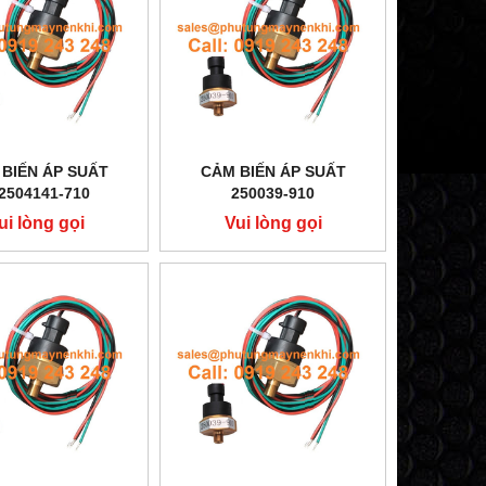
BIẾN ÁP SUẤT
CẢM BIẾN ÁP SUẤT
2504141-710
250039-910
ui lòng gọi
Vui lòng gọi