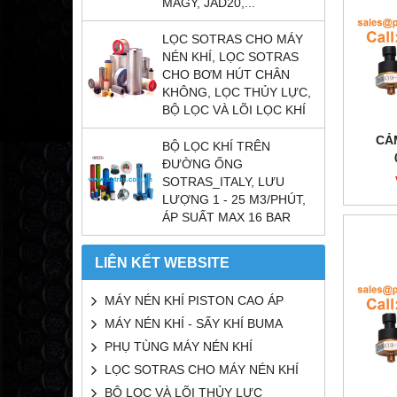
MAGY, JAD20,...
LỌC SOTRAS CHO MÁY
NÉN KHÍ, LỌC SOTRAS
CHO BƠM HÚT CHÂN
KHÔNG, LỌC THỦY LỰC,
BỘ LỌC VÀ LÕI LỌC KHÍ
CẢ
BỘ LỌC KHÍ TRÊN
ĐƯỜNG ỐNG
SOTRAS_ITALY, LƯU
LƯỢNG 1 - 25 M3/PHÚT,
ÁP SUẤT MAX 16 BAR
LIÊN KẾT WEBSITE
MÁY NÉN KHÍ PISTON CAO ÁP
MÁY NÉN KHÍ - SẤY KHÍ BUMA
PHỤ TÙNG MÁY NÉN KHÍ
LỌC SOTRAS CHO MÁY NÉN KHÍ
BỘ LỌC VÀ LÕI THỦY LỰC