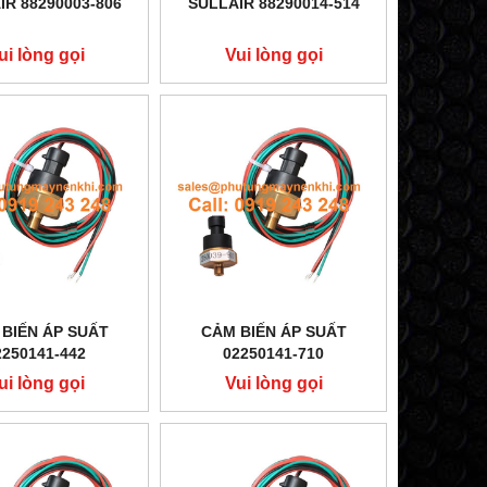
IR 88290003-806
SULLAIR 88290014-514
ui lòng gọi
Vui lòng gọi
BIẾN ÁP SUẤT
CẢM BIẾN ÁP SUẤT
2250141-442
02250141-710
ui lòng gọi
Vui lòng gọi