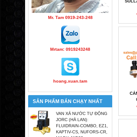
SULLA
Mr. Tam 0919-243-248
Mrtam: 0919243248
hoang.xuan.tam
CẢ
SẢN PHẨM BÁN CHẠY NHẤT
VAN XẢ NƯỚC TỰ ĐỘNG
JORC (HÀ LAN):
FLUIDRAIN-COMBO, EZ1,
KAPTIV-CS, NUFORS-CR,