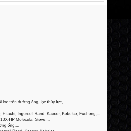
 lọc trên đường ống, lọc thủy lực,....
Hitachi, Ingersoll Rand, Kaeser, Kobelco, Fusheng,...
13X-HP Molecular Sieve,...
ờng ống,...
ersoll Rand, Kaeser, Kobelco,...