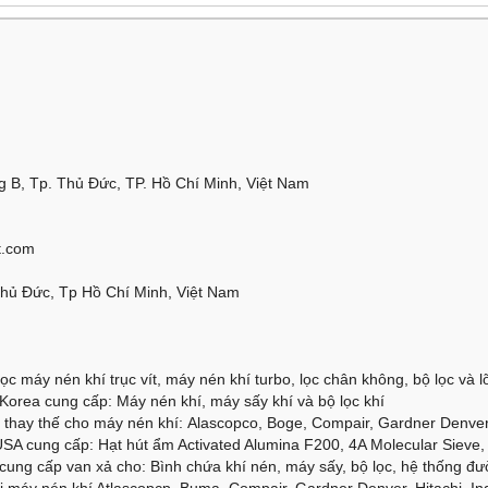
 B, Tp. Thủ Đức, TP. Hồ Chí Minh, Việt Nam
t.com
Thủ Đức, Tp Hồ Chí Minh, Việt Nam
ọc máy nén khí trục vít, máy nén khí turbo, lọc chân không, bộ lọc và lõi
orea cung cấp: Máy nén khí, máy sấy khí và bộ lọc khí
thay thế cho máy nén khí: Alascopco, Boge, Compair, Gardner Denver, 
SA cung cấp: Hạt hút ẩm Activated Alumina F200, 4A Molecular Sieve, 
cung cấp van xả cho: Bình chứa khí nén, máy sấy, bộ lọc, hệ thống đư
 máy nén khí Atlascopcp, Buma, Compair, Gardner Denver, Hitachi, Ing