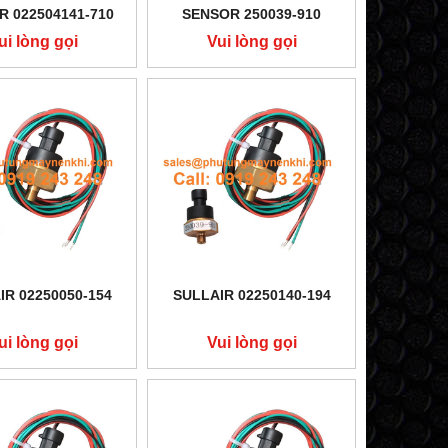
R 022504141-710
SENSOR 250039-910
ui lòng gọi
Vui lòng gọi
IR 02250050-154
SULLAIR 02250140-194
ui lòng gọi
Vui lòng gọi