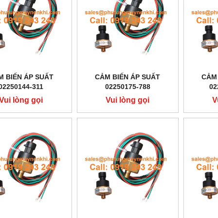
M BIẾN ÁP SUẤT
CẢM BIẾN ÁP SUẤT
CẢM 
02250144-311
02250175-788
02
Vui lòng gọi
Vui lòng gọi
V