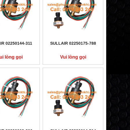
IR 02250144-311
SULLAIR 02250175-788
ui lòng gọi
Vui lòng gọi