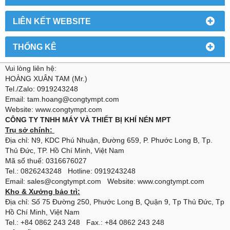
LIÊN KẾT WEBSITE
THỐNG KÊ
Vui lòng liên hệ:
HOÀNG XUÂN TAM (Mr.)
Tel./Zalo: 0919243248
Email: tam.hoang@congtympt.com
Website: www.congtympt.com
CÔNG TY TNHH MÁY VÀ THIẾT BỊ KHÍ NÉN MPT
Trụ sở chính:
Địa chỉ: N9, KDC Phú Nhuận, Đường 659, P. Phước Long B, Tp.
Thủ Đức, TP. Hồ Chí Minh, Việt Nam
Mã số thuế: 0316676027
Tel.: 0826243248 Hotline: 0919243248
Email: sales@congtympt.com Website:
www.congtympt.com
Kho & Xưởng bảo trì:
Địa chỉ: Số 75 Đường 250, Phước Long B, Quận 9, Tp Thủ Đức, Tp
Hồ Chí Minh, Việt Nam
Tel.: +84 0862 243 248 Fax.: +84 0862 243 248