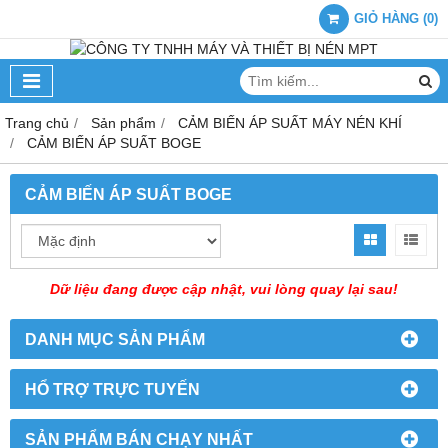
GIỎ HÀNG
(
0
)
Trang chủ
Sản phẩm
CẢM BIẾN ÁP SUẤT MÁY NÉN KHÍ
CẢM BIẾN ÁP SUẤT BOGE
CẢM BIẾN ÁP SUẤT BOGE
Dữ liệu đang được cập nhật, vui lòng quay lại sau!
DANH MỤC SẢN PHẨM
HỔ TRỢ TRỰC TUYẾN
SẢN PHẨM BÁN CHẠY NHẤT