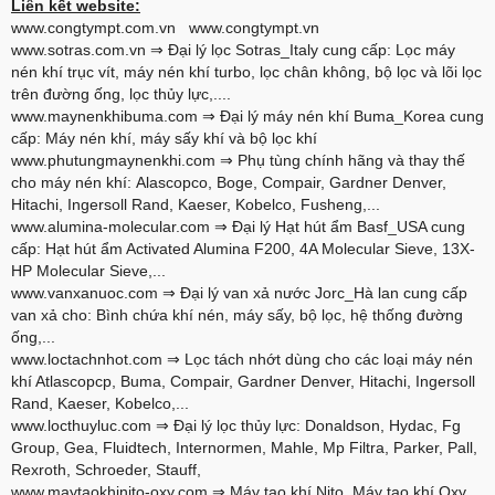
Liên kết website:
www.congtympt.com.vn
www.congtympt.vn
www.sotras.com.vn
⇒ Đại lý lọc Sotras_Italy cung cấp: Lọc máy
nén khí trục vít, máy nén khí turbo, lọc chân không, bộ lọc và lõi lọc
trên đường ống, lọc thủy lực,....
www.maynenkhibuma.com
⇒ Đại lý máy nén khí Buma_Korea cung
cấp: Máy nén khí, máy sấy khí và bộ lọc khí
www.phutungmaynenkhi.com
⇒ Phụ tùng chính hãng và thay thế
cho máy nén khí: Alascopco, Boge, Compair, Gardner Denver,
Hitachi, Ingersoll Rand, Kaeser, Kobelco, Fusheng,...
www.alumina-molecular.com
⇒ Đại lý Hạt hút ẩm Basf_USA cung
cấp: Hạt hút ẩm Activated Alumina F200, 4A Molecular Sieve, 13X-
HP Molecular Sieve,...
www.vanxanuoc.com
⇒ Đại lý van xả nước Jorc_Hà lan cung cấp
van xả cho: Bình chứa khí nén, máy sấy, bộ lọc, hệ thống đường
ống,...
www.loctachnhot.com
⇒ Lọc tách nhớt dùng cho các loại máy nén
khí Atlascopcp, Buma, Compair, Gardner Denver, Hitachi, Ingersoll
Rand, Kaeser, Kobelco,...
www.locthuyluc.com
⇒ Đại lý lọc thủy lực: Donaldson, Hydac, Fg
Group, Gea, Fluidtech, Internormen, Mahle, Mp Filtra, Parker, Pall,
Rexroth, Schroeder, Stauff,
www.maytaokhinito-oxy.com
⇒ Máy tạo khí Nito, Máy tạo khí Oxy,