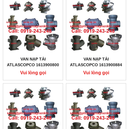
VAN NẠP TẢI
VAN NẠP TẢI
ATLASCOPCO 1613900800
ATLASCOPCO 1613900884
Vui lòng gọi
Vui lòng gọi