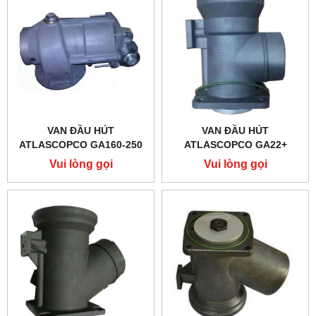
VAN ĐẦU HÚT
VAN ĐẦU HÚT
ATLASCOPCO GA160-250
ATLASCOPCO GA22+
Vui lòng gọi
Vui lòng gọi