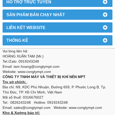
HỔ TRỢ TRỰC TUYẾN
SẢN PHẨM BÁN CHẠY NHẤT
LIÊN KẾT WEBSITE
THỐNG KÊ
Vui lòng liên hệ:
HOÀNG XUÂN TAM (Mr.)
Tel./Zalo: 0919243248
Email: tam.hoang@congtympt.com
Website: www.congtympt.com
CÔNG TY TNHH MÁY VÀ THIẾT BỊ KHÍ NÉN MPT
Trụ sở chính:
Địa chỉ: N9, KDC Phú Nhuận, Đường 659, P. Phước Long B, Tp.
Thủ Đức, TP. Hồ Chí Minh, Việt Nam
Mã số thuế: 0316676027
Tel.: 0826243248 Hotline: 0919243248
Email: sales@congtympt.com Website:
www.congtympt.com
Kho & Xưởng bảo trì: