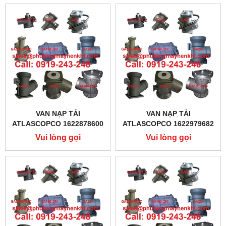
VAN NẠP TẢI
VAN NẠP TẢI
ATLASCOPCO 1622878600
ATLASCOPCO 1622979682
Vui lòng gọi
Vui lòng gọi