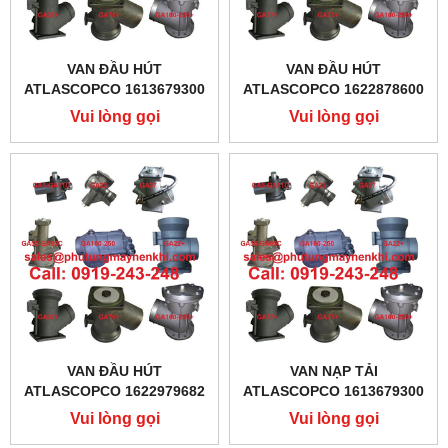
VAN ĐẦU HÚT
VAN ĐẦU HÚT
ATLASCOPCO 1613679300
ATLASCOPCO 1622878600
Vui lòng gọi
Vui lòng gọi
VAN ĐẦU HÚT
VAN NẠP TẢI
ATLASCOPCO 1622979682
ATLASCOPCO 1613679300
Vui lòng gọi
Vui lòng gọi