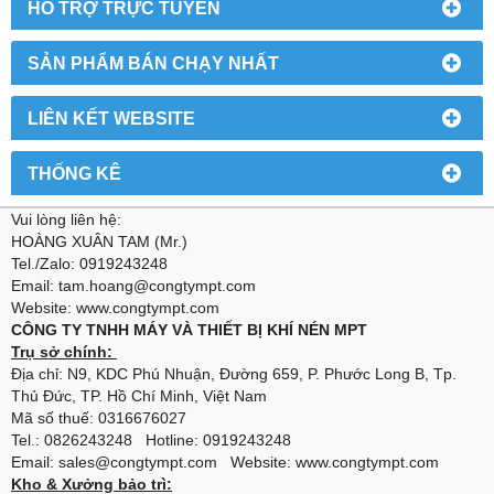
HỔ TRỢ TRỰC TUYẾN
SẢN PHẨM BÁN CHẠY NHẤT
LIÊN KẾT WEBSITE
THỐNG KÊ
Vui lòng liên hệ:
HOÀNG XUÂN TAM (Mr.)
Tel./Zalo: 0919243248
Email: tam.hoang@congtympt.com
Website: www.congtympt.com
CÔNG TY TNHH MÁY VÀ THIẾT BỊ KHÍ NÉN MPT
Trụ sở chính:
Địa chỉ: N9, KDC Phú Nhuận, Đường 659, P. Phước Long B, Tp.
Thủ Đức, TP. Hồ Chí Minh, Việt Nam
Mã số thuế: 0316676027
Tel.: 0826243248 Hotline: 0919243248
Email: sales@congtympt.com Website:
www.congtympt.com
Kho & Xưởng bảo trì: