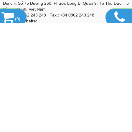
Địa chỉ: Số 75 Đường 250, Phước Long B, Quận 9, Tp Thủ Đức, Tp
Hồ Chí Minh, Việt Nam
Tel.: +84 0862 243 248 Fax.: +84 0862 243 248
(
0
)
Liên kết website:
www.congtympt.com.vn
www.congtympt.vn
www.sotras.com.vn
⇒ Đại lý lọc Sotras_Italy cung cấp: Lọc máy
nén khí trục vít, máy nén khí turbo, lọc chân không, bộ lọc và lõi lọc
trên đường ống, lọc thủy lực,....
www.maynenkhibuma.com
⇒ Đại lý máy nén khí Buma_Korea cung
cấp: Máy nén khí, máy sấy khí và bộ lọc khí
www.phutungmaynenkhi.com
⇒ Phụ tùng chính hãng và thay thế
cho máy nén khí: Alascopco, Boge, Compair, Gardner Denver,
Hitachi, Ingersoll Rand, Kaeser, Kobelco, Fusheng,...
www.alumina-molecular.com
⇒ Đại lý Hạt hút ẩm Basf_USA cung
cấp: Hạt hút ẩm Activated Alumina F200, 4A Molecular Sieve, 13X-
HP Molecular Sieve,...
www.vanxanuoc.com
⇒ Đại lý van xả nước Jorc_Hà lan cung cấp
van xả cho: Bình chứa khí nén, máy sấy, bộ lọc, hệ thống đường
ống,...
www.loctachnhot.com
⇒ Lọc tách nhớt dùng cho các loại máy nén
khí Atlascopcp, Buma, Compair, Gardner Denver, Hitachi, Ingersoll
Rand, Kaeser, Kobelco,...