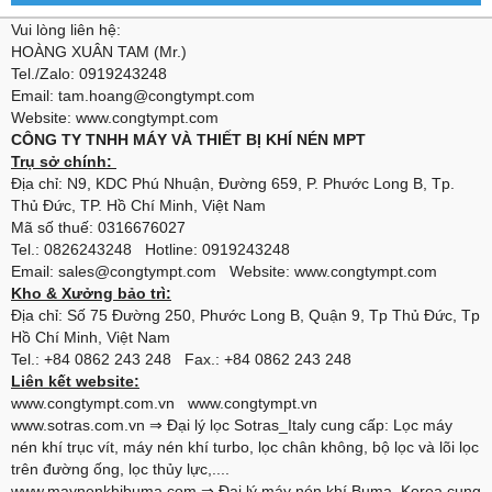
Vui lòng liên hệ:
HOÀNG XUÂN TAM (Mr.)
Tel./Zalo: 0919243248
Email: tam.hoang@congtympt.com
Website: www.congtympt.com
CÔNG TY TNHH MÁY VÀ THIẾT BỊ KHÍ NÉN MPT
Trụ sở chính:
Địa chỉ: N9, KDC Phú Nhuận, Đường 659, P. Phước Long B, Tp.
Thủ Đức, TP. Hồ Chí Minh, Việt Nam
Mã số thuế: 0316676027
Tel.: 0826243248 Hotline: 0919243248
Email: sales@congtympt.com Website:
www.congtympt.com
Kho & Xưởng bảo trì:
Địa chỉ: Số 75 Đường 250, Phước Long B, Quận 9, Tp Thủ Đức, Tp
Hồ Chí Minh, Việt Nam
Tel.: +84 0862 243 248 Fax.: +84 0862 243 248
Liên kết website:
www.congtympt.com.vn
www.congtympt.vn
www.sotras.com.vn
⇒ Đại lý lọc Sotras_Italy cung cấp: Lọc máy
nén khí trục vít, máy nén khí turbo, lọc chân không, bộ lọc và lõi lọc
trên đường ống, lọc thủy lực,....
www.maynenkhibuma.com
⇒ Đại lý máy nén khí Buma_Korea cung