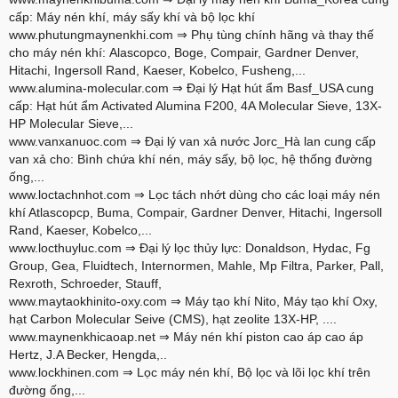
cấp: Máy nén khí, máy sấy khí và bộ lọc khí
www.phutungmaynenkhi.com
⇒ Phụ tùng chính hãng và thay thế
cho máy nén khí: Alascopco, Boge, Compair, Gardner Denver,
Hitachi, Ingersoll Rand, Kaeser, Kobelco, Fusheng,...
www.alumina-molecular.com
⇒ Đại lý Hạt hút ẩm Basf_USA cung
cấp: Hạt hút ẩm Activated Alumina F200, 4A Molecular Sieve, 13X-
HP Molecular Sieve,...
www.vanxanuoc.com
⇒ Đại lý van xả nước Jorc_Hà lan cung cấp
van xả cho: Bình chứa khí nén, máy sấy, bộ lọc, hệ thống đường
ống,...
www.loctachnhot.com
⇒ Lọc tách nhớt dùng cho các loại máy nén
khí Atlascopcp, Buma, Compair, Gardner Denver, Hitachi, Ingersoll
Rand, Kaeser, Kobelco,...
www.locthuyluc.com
⇒ Đại lý lọc thủy lực: Donaldson, Hydac, Fg
Group, Gea, Fluidtech, Internormen, Mahle, Mp Filtra, Parker, Pall,
Rexroth, Schroeder, Stauff,
www.maytaokhinito-oxy.com
⇒ Máy tạo khí Nito, Máy tạo khí Oxy,
hạt Carbon Molecular Seive (CMS), hạt zeolite 13X-HP, ....
www.maynenkhicaoap.net
⇒ Máy nén khí piston cao áp cao áp
Hertz, J.A Becker, Hengda,..
www.lockhinen.com
⇒ Lọc máy nén khí, Bộ lọc và lõi lọc khí trên
đường ống,...