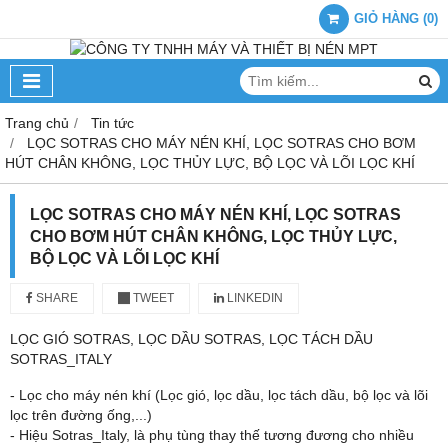
GIỎ HÀNG
(
0
)
Trang chủ
Tin tức
LỌC SOTRAS CHO MÁY NÉN KHÍ, LỌC SOTRAS CHO BƠM
HÚT CHÂN KHÔNG, LỌC THỦY LỰC, BỘ LỌC VÀ LÕI LỌC KHÍ
LỌC SOTRAS CHO MÁY NÉN KHÍ, LỌC SOTRAS
CHO BƠM HÚT CHÂN KHÔNG, LỌC THỦY LỰC,
BỘ LỌC VÀ LÕI LỌC KHÍ
SHARE
TWEET
LINKEDIN
LỌC GIÓ SOTRAS, LỌC DẦU SOTRAS, LỌC TÁCH DẦU
SOTRAS_ITALY
- Lọc cho máy nén khí (Lọc gió, lọc dầu, lọc tách dầu, bộ lọc và lõi
lọc trên đường ống,...)
- Hiệu Sotras_Italy, là phụ tùng thay thế tương đương cho nhiều