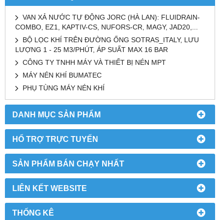
VAN XẢ NƯỚC TỰ ĐỘNG JORC (HÀ LAN): FLUIDRAIN-
COMBO, EZ1, KAPTIV-CS, NUFORS-CR, MAGY, JAD20,...
BỘ LỌC KHÍ TRÊN ĐƯỜNG ỐNG SOTRAS_ITALY, LƯU
LƯỢNG 1 - 25 M3/PHÚT, ÁP SUẤT MAX 16 BAR
CÔNG TY TNHH MÁY VÀ THIẾT BỊ NÉN MPT
MÁY NÉN KHÍ BUMATEC
PHỤ TÙNG MÁY NÉN KHÍ
DANH MỤC SẢN PHẨM
HỔ TRỢ TRỰC TUYẾN
SẢN PHẨM BÁN CHẠY NHẤT
LIÊN KẾT WEBSITE
THỐNG KÊ