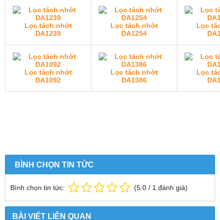
Lọc tách nhớt
Lọc tách nhớt
Lọc tá
DA1239
DA1254
DA1
Lọc tách nhớt
Lọc tách nhớt
Lọc tá
DA1092
DA1386
DA1
BÌNH CHỌN TIN TỨC
Bình chọn tin tức:
(
5.0
/
1
đánh giá)
BÀI VIẾT LIÊN QUAN