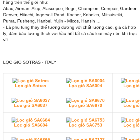
hãng trên thế giới như:
Abac, Airman, Alup, Alascopco, Boge, Champion, Compair, Gardner
Denver, Hitachi, Ingersoll Rand, Kaeser, Kobelco, Mitsuiseiki,
Puma, Fusheng, Hanbel, Yujin - Micos, Hansin …
- Là phụ tùng thay thế tương đương với chất lượng cao, giá cả hợp
lý, đảm bảo tương thích với hầu hết tất cả các loại máy nén khí trục
vít.
LỌC GIÓ SOTRAS - ITALY
Lọc gió Sotras
Lọc gió SA6004
Lọc gió
Loc gió SA6037
Lọc gió SA6670
Loc gió
Lọc gió SA6684
Lọc gió SA6753
Lọc gió