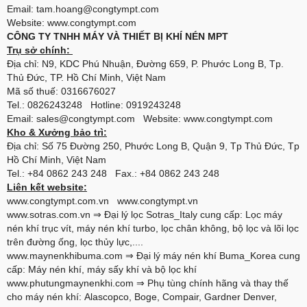
Email: tam.hoang@congtympt.com
Website: www.congtympt.com
CÔNG TY TNHH MÁY VÀ THIẾT BỊ KHÍ NÉN MPT
Trụ sở chính:
Địa chỉ: N9, KDC Phú Nhuận, Đường 659, P. Phước Long B, Tp.
Thủ Đức, TP. Hồ Chí Minh, Việt Nam
Mã số thuế: 0316676027
Tel.: 0826243248 Hotline: 0919243248
Email: sales@congtympt.com Website:
www.congtympt.com
Kho & Xưởng bảo trì:
Địa chỉ: Số 75 Đường 250, Phước Long B, Quận 9, Tp Thủ Đức, Tp
Hồ Chí Minh, Việt Nam
Tel.: +84 0862 243 248 Fax.: +84 0862 243 248
Liên kết website:
www.congtympt.com.vn
www.congtympt.vn
www.sotras.com.vn
⇒ Đại lý lọc Sotras_Italy cung cấp: Lọc máy
nén khí trục vít, máy nén khí turbo, lọc chân không, bộ lọc và lõi lọc
trên đường ống, lọc thủy lực,....
www.maynenkhibuma.com
⇒ Đại lý máy nén khí Buma_Korea cung
cấp: Máy nén khí, máy sấy khí và bộ lọc khí
www.phutungmaynenkhi.com
⇒ Phụ tùng chính hãng và thay thế
cho máy nén khí: Alascopco, Boge, Compair, Gardner Denver,