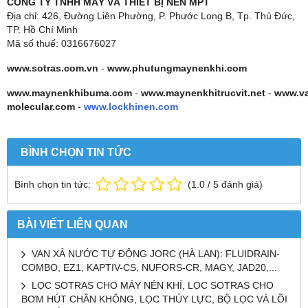
CÔNG TY TNHH MÁY VÀ THIẾT BỊ NÉN MPT
Địa chỉ: 426, Đường Liên Phường, P. Phước Long B, Tp. Thủ Đức,
TP. Hồ Chí Minh
Mã số thuế: 0316676027
www.sotras.com.vn
-
www.phutungmaynenkhi.com
www.maynenkhibuma.com
-
www.maynenkhitrucvit.net
-
www.v
molecular.com
-
www.lockhinen.com
BÌNH CHỌN TIN TỨC
Bình chọn tin tức:
(
1.0
/
5
đánh giá)
BÀI VIẾT LIÊN QUAN
VAN XẢ NƯỚC TỰ ĐỘNG JORC (HÀ LAN): FLUIDRAIN-
COMBO, EZ1, KAPTIV-CS, NUFORS-CR, MAGY, JAD20,...
LỌC SOTRAS CHO MÁY NÉN KHÍ, LỌC SOTRAS CHO
BƠM HÚT CHÂN KHÔNG, LỌC THỦY LỰC, BỘ LỌC VÀ LÕI