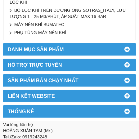
LỌC KHÍ
BỘ LỌC KHÍ TRÊN ĐƯỜNG ỐNG SOTRAS_ITALY, LƯU
LƯỢNG 1 - 25 M3/PHÚT, ÁP SUẤT MAX 16 BAR
MÁY NÉN KHÍ BUMATEC
PHỤ TÙNG MÁY NÉN KHÍ
DANH MỤC SẢN PHẨM
HỔ TRỢ TRỰC TUYẾN
SẢN PHẨM BÁN CHẠY NHẤT
LIÊN KẾT WEBSITE
THỐNG KÊ
Vui lòng liên hệ:
HOÀNG XUÂN TAM (Mr.)
Tel./Zalo: 0919243248