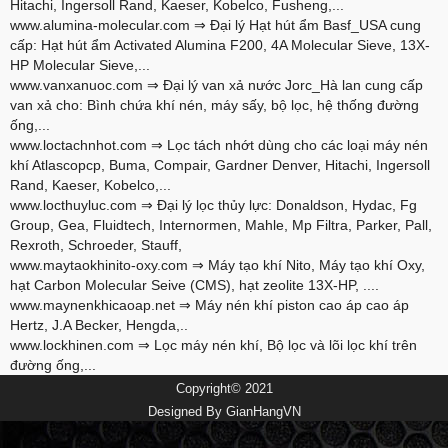
Hitachi, Ingersoll Rand, Kaeser, Kobelco, Fusheng,...
www.alumina-molecular.com
⇒ Đại lý Hạt hút ẩm Basf_USA cung
cấp: Hạt hút ẩm Activated Alumina F200, 4A Molecular Sieve, 13X-
HP Molecular Sieve,...
www.vanxanuoc.com
⇒ Đại lý van xả nước Jorc_Hà lan cung cấp
van xả cho: Bình chứa khí nén, máy sấy, bộ lọc, hệ thống đường
ống,...
www.loctachnhot.com
⇒ Lọc tách nhớt dùng cho các loại máy nén
khí Atlascopcp, Buma, Compair, Gardner Denver, Hitachi, Ingersoll
Rand, Kaeser, Kobelco,...
www.locthuyluc.com
⇒ Đại lý lọc thủy lực: Donaldson, Hydac, Fg
Group, Gea, Fluidtech, Internormen, Mahle, Mp Filtra, Parker, Pall,
Rexroth, Schroeder, Stauff,
www.maytaokhinito-oxy.com
⇒ Máy tạo khí Nito, Máy tạo khí Oxy,
hạt Carbon Molecular Seive (CMS), hạt zeolite 13X-HP, ....
www.maynenkhicaoap.net
⇒ Máy nén khí piston cao áp cao áp
Hertz, J.A Becker, Hengda,..
www.lockhinen.com
⇒ Lọc máy nén khí, Bộ lọc và lõi lọc khí trên
đường ống,...
Copyright© 2021
Designed By
GianHangVN