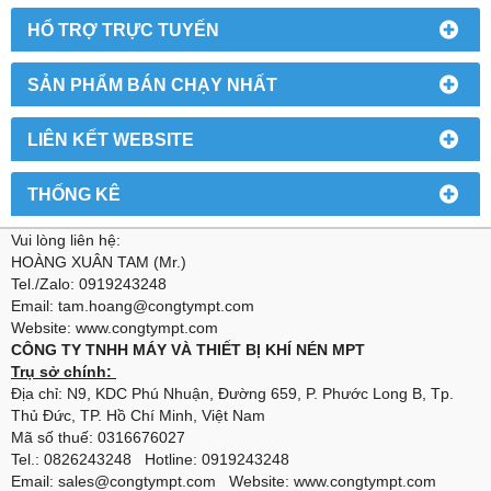
HỔ TRỢ TRỰC TUYẾN
SẢN PHẨM BÁN CHẠY NHẤT
LIÊN KẾT WEBSITE
THỐNG KÊ
Vui lòng liên hệ:
HOÀNG XUÂN TAM (Mr.)
Tel./Zalo: 0919243248
Email: tam.hoang@congtympt.com
Website: www.congtympt.com
CÔNG TY TNHH MÁY VÀ THIẾT BỊ KHÍ NÉN MPT
Trụ sở chính:
Địa chỉ: N9, KDC Phú Nhuận, Đường 659, P. Phước Long B, Tp.
Thủ Đức, TP. Hồ Chí Minh, Việt Nam
Mã số thuế: 0316676027
Tel.: 0826243248 Hotline: 0919243248
Email: sales@congtympt.com Website:
www.congtympt.com