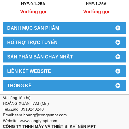
HYF-0.1-25A
HYF-1-25A
Vui lòng gọi
Vui lòng gọi
DANH MỤC SẢN PHẨM
HỔ TRỢ TRỰC TUYẾN
SẢN PHẨM BÁN CHẠY NHẤT
LIÊN KẾT WEBSITE
THỐNG KÊ
Vui lòng liên hệ:
HOÀNG XUÂN TAM (Mr.)
Tel./Zalo: 0919243248
Email: tam.hoang@congtympt.com
Website: www.congtympt.com
CÔNG TY TNHH MÁY VÀ THIẾT BỊ KHÍ NÉN MPT