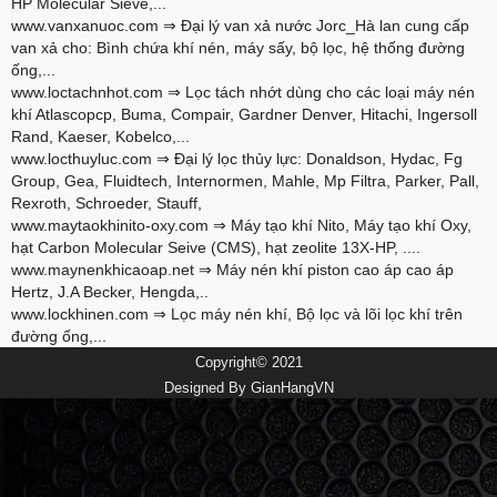
HP Molecular Sieve,...
www.vanxanuoc.com
⇒ Đại lý van xả nước Jorc_Hà lan cung cấp
van xả cho: Bình chứa khí nén, máy sấy, bộ lọc, hệ thống đường
ống,...
www.loctachnhot.com
⇒ Lọc tách nhớt dùng cho các loại máy nén
khí Atlascopcp, Buma, Compair, Gardner Denver, Hitachi, Ingersoll
Rand, Kaeser, Kobelco,...
www.locthuyluc.com
⇒ Đại lý lọc thủy lực: Donaldson, Hydac, Fg
Group, Gea, Fluidtech, Internormen, Mahle, Mp Filtra, Parker, Pall,
Rexroth, Schroeder, Stauff,
www.maytaokhinito-oxy.com
⇒ Máy tạo khí Nito, Máy tạo khí Oxy,
hạt Carbon Molecular Seive (CMS), hạt zeolite 13X-HP, ....
www.maynenkhicaoap.net
⇒ Máy nén khí piston cao áp cao áp
Hertz, J.A Becker, Hengda,..
www.lockhinen.com
⇒ Lọc máy nén khí, Bộ lọc và lõi lọc khí trên
đường ống,...
Copyright© 2021
Designed By
GianHangVN