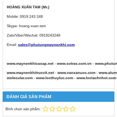
HOÀNG XUÂN TAM (Mr.)
Mobile: 0919 243 248
Skype: hoang.xuan.tam
Zalo/Viber/Wechat: 0919243248
Email:
sales@phutungmaynenkhi.com
www.maynenkhicaoap.net
-
www.sotras.com.vn
-
www.phutu
www.maynenkhitrucvit.net
-
www.vanxanuoc.com
-
www.alum
molecular.com
-
www.locthuyluc.com
-
www.loctachnhot.com
ĐÁNH GIÁ SẢN PHẨM
Bình chọn sản phẩm: