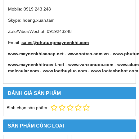
Mobile: 0919 243 248
Skype: hoang.xuan.tam
Zalo/Viber/Wechat: 0919243248
Email:
sales@phutungmaynenkhi.com
www.maynenkhicaoap.net
-
www.sotras.com.vn
-
www.phutu
www.maynenkhitrucvit.net
-
www.vanxanuoc.com
-
www.alum
molecular.com
-
www.locthuyluc.com
-
www.loctachnhot.com
ĐÁNH GIÁ SẢN PHẨM
Bình chọn sản phẩm:
SẢN PHẨM CÙNG LOẠI