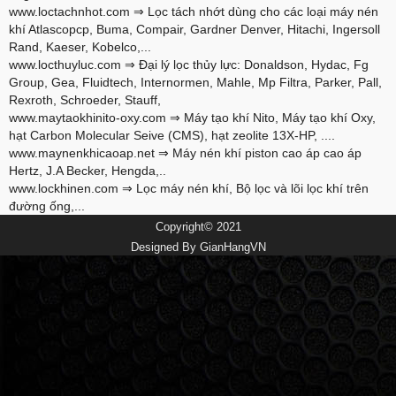
www.loctachnhot.com
⇒ Lọc tách nhớt dùng cho các loại máy nén
khí Atlascopcp, Buma, Compair, Gardner Denver, Hitachi, Ingersoll
Rand, Kaeser, Kobelco,...
www.locthuyluc.com
⇒ Đại lý lọc thủy lực: Donaldson, Hydac, Fg
Group, Gea, Fluidtech, Internormen, Mahle, Mp Filtra, Parker, Pall,
Rexroth, Schroeder, Stauff,
www.maytaokhinito-oxy.com
⇒ Máy tạo khí Nito, Máy tạo khí Oxy,
hạt Carbon Molecular Seive (CMS), hạt zeolite 13X-HP, ....
www.maynenkhicaoap.net
⇒ Máy nén khí piston cao áp cao áp
Hertz, J.A Becker, Hengda,..
www.lockhinen.com
⇒ Lọc máy nén khí, Bộ lọc và lõi lọc khí trên
đường ống,...
Copyright© 2021
Designed By
GianHangVN