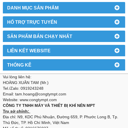
DANH MỤC SẢN PHẨM
HỔ TRỢ TRỰC TUYẾN
SẢN PHẨM BÁN CHẠY NHẤT
LIÊN KẾT WEBSITE
THỐNG KÊ
Vui lòng liên hệ:
HOÀNG XUÂN TAM (Mr.)
Tel./Zalo: 0919243248
Email: tam.hoang@congtympt.com
Website: www.congtympt.com
CÔNG TY TNHH MÁY VÀ THIẾT BỊ KHÍ NÉN MPT
Trụ sở chính:
Địa chỉ: N9, KDC Phú Nhuận, Đường 659, P. Phước Long B, Tp.
Thủ Đức, TP. Hồ Chí Minh, Việt Nam