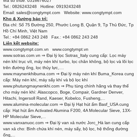
Mã số thuế: 0316676027
Tel.: 0826243248 Hotline: 0919243248
Email: sales@congtympt.com Website:
www.congtympt.com
Kho & Xưởng bảo trì:
Địa chỉ: Số 75 Đường 250, Phước Long B, Quận 9, Tp Thủ Đức, Tp
Hồ Chí Minh, Việt Nam
Tel.: +84 0862 243 248 Fax.: +84 0862 243 248
Liên kết website:
www.congtympt.com.vn
www.congtympt.vn
www.sotras.com.vn
⇒ Đại lý lọc Sotras_Italy cung cấp: Lọc máy
nén khí trục vít, máy nén khí turbo, lọc chân không, bộ lọc và lõi lọc
trên đường ống, lọc thủy lực,....
www.maynenkhibuma.com
⇒ Đại lý máy nén khí Buma_Korea cung
cấp: Máy nén khí, máy sấy khí và bộ lọc khí
www.phutungmaynenkhi.com
⇒ Phụ tùng chính hãng và thay thế
cho máy nén khí: Alascopco, Boge, Compair, Gardner Denver,
Hitachi, Ingersoll Rand, Kaeser, Kobelco, Fusheng,...
www.alumina-molecular.com
⇒ Đại lý Hạt hút ẩm Basf_USA cung
cấp: Hạt hút ẩm Activated Alumina F200, 4A Molecular Sieve, 13X-
HP Molecular Sieve,...
www.vanxanuoc.com
⇒ Đại lý van xả nước Jorc_Hà lan cung cấp
van xả cho: Bình chứa khí nén, máy sấy, bộ lọc, hệ thống đường
ống,...