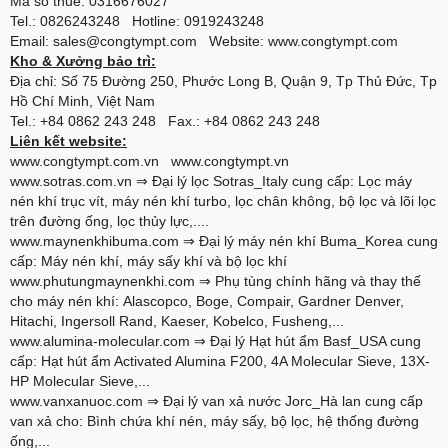
Mã số thuế: 0316676027
Tel.: 0826243248 Hotline: 0919243248
Email: sales@congtympt.com Website:
www.congtympt.com
Kho & Xưởng bảo trì:
Địa chỉ: Số 75 Đường 250, Phước Long B, Quận 9, Tp Thủ Đức, Tp
Hồ Chí Minh, Việt Nam
Tel.: +84 0862 243 248 Fax.: +84 0862 243 248
Liên kết website:
www.congtympt.com.vn
www.congtympt.vn
www.sotras.com.vn
⇒ Đại lý lọc Sotras_Italy cung cấp: Lọc máy
nén khí trục vít, máy nén khí turbo, lọc chân không, bộ lọc và lõi lọc
trên đường ống, lọc thủy lực,....
www.maynenkhibuma.com
⇒ Đại lý máy nén khí Buma_Korea cung
cấp: Máy nén khí, máy sấy khí và bộ lọc khí
www.phutungmaynenkhi.com
⇒ Phụ tùng chính hãng và thay thế
cho máy nén khí: Alascopco, Boge, Compair, Gardner Denver,
Hitachi, Ingersoll Rand, Kaeser, Kobelco, Fusheng,...
www.alumina-molecular.com
⇒ Đại lý Hạt hút ẩm Basf_USA cung
cấp: Hạt hút ẩm Activated Alumina F200, 4A Molecular Sieve, 13X-
HP Molecular Sieve,...
www.vanxanuoc.com
⇒ Đại lý van xả nước Jorc_Hà lan cung cấp
van xả cho: Bình chứa khí nén, máy sấy, bộ lọc, hệ thống đường
ống,...