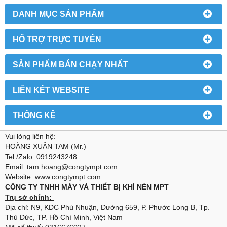
DANH MỤC SẢN PHẨM
HỔ TRỢ TRỰC TUYẾN
SẢN PHẨM BÁN CHẠY NHẤT
LIÊN KẾT WEBSITE
THỐNG KÊ
Vui lòng liên hệ:
HOÀNG XUÂN TAM (Mr.)
Tel./Zalo: 0919243248
Email: tam.hoang@congtympt.com
Website: www.congtympt.com
CÔNG TY TNHH MÁY VÀ THIẾT BỊ KHÍ NÉN MPT
Trụ sở chính:
Địa chỉ: N9, KDC Phú Nhuận, Đường 659, P. Phước Long B, Tp.
Thủ Đức, TP. Hồ Chí Minh, Việt Nam