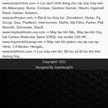
www.loctachnhot.com
⇒ Lọc tách nhớt dùng cho các loại máy nén
khí Atlascopcp, Buma, Compair, Gardner Denver, Hitachi, Ingersoll
Rand, Kaeser, Kobelco,...
www.locthuyluc.com
⇒ Đại lý lọc thủy lực: Donaldson, Hydac, Fg
Group, Gea, Fluidtech, Internormen, Mahle, Mp Filtra, Parker, Pall,
Rexroth, Schroeder, Stauff,
www.maytaokhinito-oxy.com
⇒ Máy tạo khí Nito, Máy tạo khí Oxy,
hạt Carbon Molecular Seive (CMS), hạt zeolite 13X-HP, ....
www.maynenkhicaoap.net
⇒ Máy nén khí piston cao áp cao áp
Hertz, J.A Becker, Hengda,..
www.lockhinen.com
⇒ Lọc máy nén khí, Bộ lọc và lõi lọc khí trên
đường ống,...
Copyright© 2021
Designed By
GianHangVN