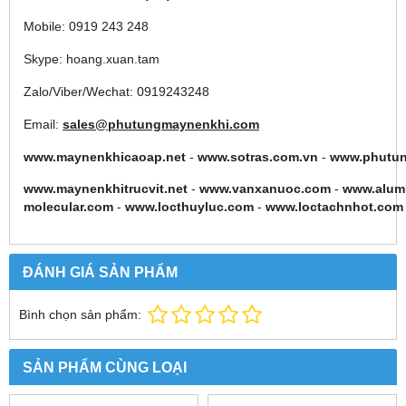
Mobile: 0919 243 248
Skype: hoang.xuan.tam
Zalo/Viber/Wechat: 0919243248
Email:
sales@phutungmaynenkhi.com
www.maynenkhicaoap.net
-
www.sotras.com.vn
-
www.phutu
www.maynenkhitrucvit.net
-
www.vanxanuoc.com
-
www.alum
molecular.com
-
www.locthuyluc.com
-
www.loctachnhot.com
ĐÁNH GIÁ SẢN PHẨM
Bình chọn sản phẩm:
SẢN PHẨM CÙNG LOẠI