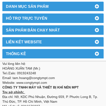
DANH MỤC SẢN PHẨM
HỔ TRỢ TRỰC TUYẾN
SẢN PHẨM BÁN CHẠY NHẤT
LIÊN KẾT WEBSITE
THỐNG KÊ
Vui lòng liên hệ:
HOÀNG XUÂN TAM (Mr.)
Tel./Zalo: 0919243248
Email: tam.hoang@congtympt.com
Website: www.congtympt.com
CÔNG TY TNHH MÁY VÀ THIẾT BỊ KHÍ NÉN MPT
Trụ sở chính:
Địa chỉ: N9, KDC Phú Nhuận, Đường 659, P. Phước Long B, Tp.
Thủ Đức, TP. Hồ Chí Minh, Việt Nam