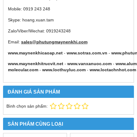
Mobile: 0919 243 248
Skype: hoang.xuan.tam
Zalo/Viber/Wechat: 0919243248
Email:
sales@phutungmaynenkhi.com
www.maynenkhicaoap.net
-
www.sotras.com.vn
-
www.phutu
www.maynenkhitrucvit.net
-
www.vanxanuoc.com
-
www.alum
molecular.com
-
www.locthuyluc.com
-
www.loctachnhot.com
ĐÁNH GIÁ SẢN PHẨM
Bình chọn sản phẩm:
SẢN PHẨM CÙNG LOẠI