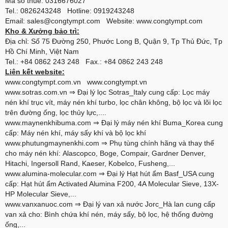
Mã số thuế: 0316676027
Tel.: 0826243248 Hotline: 0919243248
Email: sales@congtympt.com Website:
www.congtympt.com
Kho & Xưởng bảo trì:
Địa chỉ: Số 75 Đường 250, Phước Long B, Quận 9, Tp Thủ Đức, Tp
Hồ Chí Minh, Việt Nam
Tel.: +84 0862 243 248 Fax.: +84 0862 243 248
Liên kết website:
www.congtympt.com.vn
www.congtympt.vn
www.sotras.com.vn
⇒ Đại lý lọc Sotras_Italy cung cấp: Lọc máy
nén khí trục vít, máy nén khí turbo, lọc chân không, bộ lọc và lõi lọc
trên đường ống, lọc thủy lực,....
www.maynenkhibuma.com
⇒ Đại lý máy nén khí Buma_Korea cung
cấp: Máy nén khí, máy sấy khí và bộ lọc khí
www.phutungmaynenkhi.com
⇒ Phụ tùng chính hãng và thay thế
cho máy nén khí: Alascopco, Boge, Compair, Gardner Denver,
Hitachi, Ingersoll Rand, Kaeser, Kobelco, Fusheng,...
www.alumina-molecular.com
⇒ Đại lý Hạt hút ẩm Basf_USA cung
cấp: Hạt hút ẩm Activated Alumina F200, 4A Molecular Sieve, 13X-
HP Molecular Sieve,...
www.vanxanuoc.com
⇒ Đại lý van xả nước Jorc_Hà lan cung cấp
van xả cho: Bình chứa khí nén, máy sấy, bộ lọc, hệ thống đường
ống,...