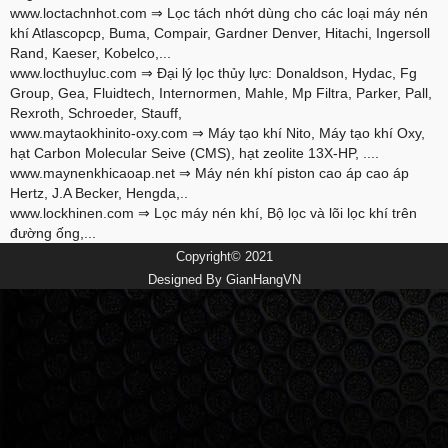
www.loctachnhot.com
⇒ Lọc tách nhớt dùng cho các loại máy nén
khí Atlascopcp, Buma, Compair, Gardner Denver, Hitachi, Ingersoll
Rand, Kaeser, Kobelco,...
www.locthuyluc.com
⇒ Đại lý lọc thủy lực: Donaldson, Hydac, Fg
Group, Gea, Fluidtech, Internormen, Mahle, Mp Filtra, Parker, Pall,
Rexroth, Schroeder, Stauff,
www.maytaokhinito-oxy.com
⇒ Máy tạo khí Nito, Máy tạo khí Oxy,
hạt Carbon Molecular Seive (CMS), hạt zeolite 13X-HP, ....
www.maynenkhicaoap.net
⇒ Máy nén khí piston cao áp cao áp
Hertz, J.A Becker, Hengda,..
www.lockhinen.com
⇒ Lọc máy nén khí, Bộ lọc và lõi lọc khí trên
đường ống,...
Copyright© 2021
Designed By
GianHangVN