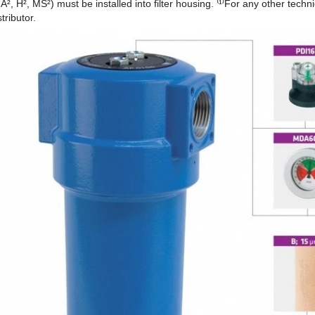
 A², H², MS²) must be installed into filter housing. ⁽¹⁾For any other tech
stributor.