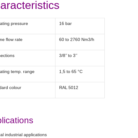
aracteristics
ting pressure
16 bar
e flow rate
60 to 2760 Nm
3
/h
ections
3/8’’ to 3’’
ating temp. range
1,5 to 65 °C
ard colour
RAL 5012
lications
al industrial applications