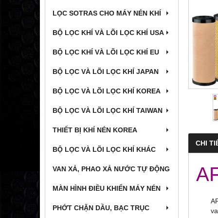
LỌC SOTRAS CHO MÁY NÉN KHÍ
BỘ LỌC KHÍ VÀ LÕI LỌC KHÍ USA
BỘ LỌC KHÍ VÀ LÕI LỌC KHÍ EU
BỘ LỌC VÀ LÕI LỌC KHÍ JAPAN
BỘ LỌC VÀ LÕI LỌC KHÍ KOREA
BỘ LỌC VÀ LÕI LỌC KHÍ TAIWAN
THIẾT BỊ KHÍ NÉN KOREA
CHI TI
BỘ LỌC VÀ LÕI LỌC KHÍ KHÁC
AF
VAN XẢ, PHAO XẢ NƯỚC TỰ ĐỘNG
MÀN HÌNH ĐIỀU KHIỂN MÁY NÉN
AF
PHỚT CHẶN DẦU, BẠC TRỤC
va