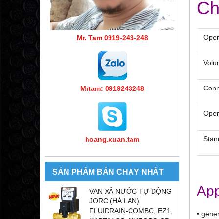
Ch
Opera
Mr. Tam 0919-243-248
Volum
Conn
Mrtam: 0919243248
Oper
Stand
hoang.xuan.tam
SẢN PHẨM BÁN CHẠY NHẤT
App
VAN XẢ NƯỚC TỰ ĐỘNG
JORC (HÀ LAN):
FLUIDRAIN-COMBO, EZ1,
• gener