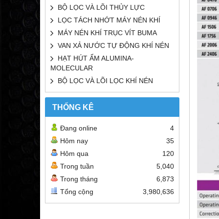
BỘ LỌC VÀ LÕI THỦY LỰC
LỌC TÁCH NHỚT MÁY NÉN KHÍ
MÁY NÉN KHÍ TRỤC VÍT BUMA
VAN XẢ NƯỚC TỰ ĐỘNG KHÍ NÉN
HẠT HÚT ẨM ALUMINA-
MOLECULAR
BỘ LỌC VÀ LÕI LỌC KHÍ NÉN
THỐNG KÊ
Đang online
4
Hôm nay
35
Hôm qua
120
Trong tuần
5,040
Trong tháng
6,873
Tổng cộng
3,980,636