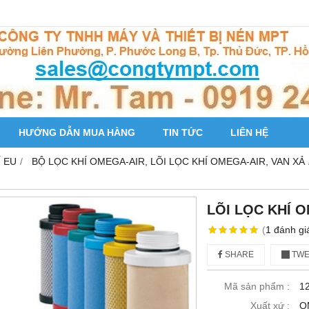
HƯỚNG DẪN MUA HÀNG
TIN TỨC
LIÊN HỆ
Í EU
BỘ LỌC KHÍ OMEGA-AIR, LÕI LỌC KHÍ OMEGA-AIR, VAN XẢ
LÕI LỌC KHÍ 
(
1
đánh gi
SHARE
TWE
Mã sản phẩm :
1
Xuất xứ :
O