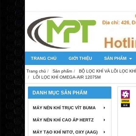
TRANG CHỦ
GIỚI THIỆU
SẢN PHẨM
Trang chủ
Sản phẩm
BỘ LỌC KHÍ VÀ LÕI LỌC KH
LÕI LỌC KHÍ OMEGA-AIR 12075M
DANH MỤC SẢN PHẨM
MÁY NÉN KHÍ TRỤC VÍT BUMA
MÁY NÉN KHÍ CAO ÁP HERTZ
MÁY TẠO KHÍ NITƠ, OXY (AAG)