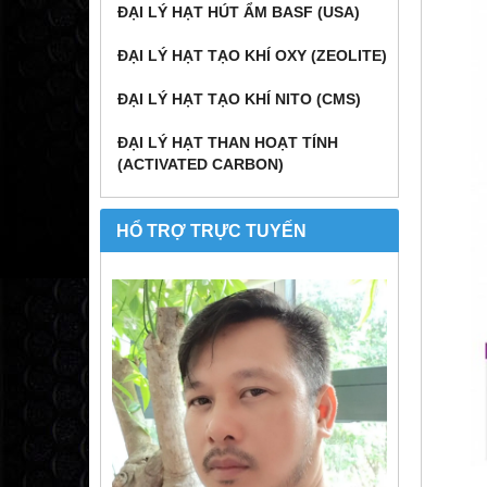
ĐẠI LÝ HẠT HÚT ẨM BASF (USA)
ĐẠI LÝ HẠT TẠO KHÍ OXY (ZEOLITE)
ĐẠI LÝ HẠT TẠO KHÍ NITO (CMS)
ĐẠI LÝ HẠT THAN HOẠT TÍNH
(ACTIVATED CARBON)
HỔ TRỢ TRỰC TUYẾN