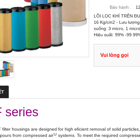
Bảo hành :
1
LÕI LỌC KHÍ TRÊN ĐƯ
16 Kg/cm2 - Lưu lượng:
xuống: 3 micro, 1 micr
Hiệu suất: 99% -99.99% 
Vui lòng gọi
ẾT
 series
 filter housings are designed for high eficient removal of solid particle
pours from compressed air⁽¹⁾ systems. To meet the required compressed a