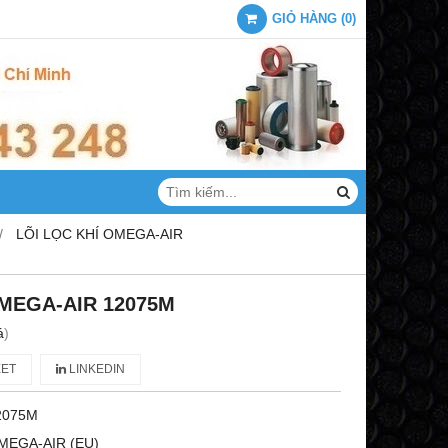
GIỎ HÀNG
(
0
)
LÕI LỌC KHÍ OMEGA-AIR
OMEGA-AIR 12075M
á
)
ET
LINKEDIN
2075M
MEGA-AIR (EU)