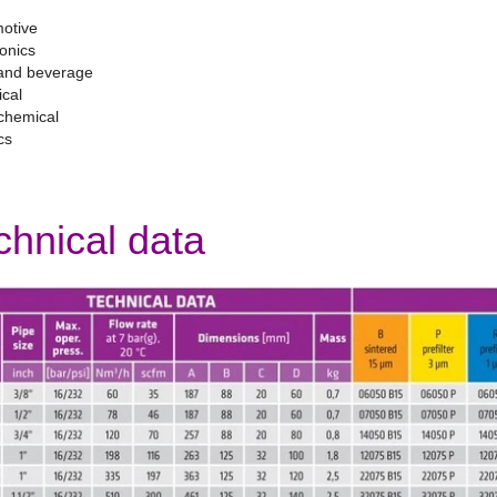
motive
ronics
 and beverage
ical
ochemical
cs
chnical data