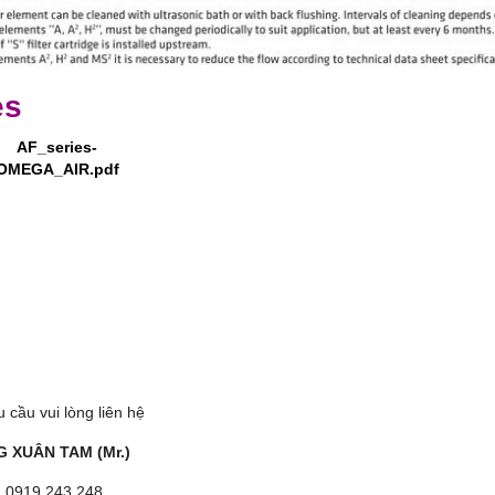
es
AF_series-
OMEGA_AIR.pdf
 cầu vui lòng liên hệ
 XUÂN TAM (Mr.)
: 0919 243 248