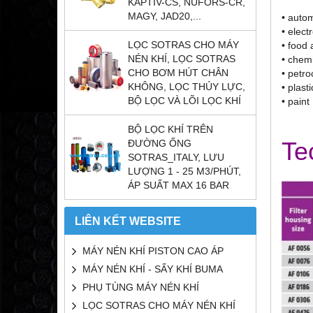
KAPTIV-CS, NUFORS-CR,
MAGY, JAD20,...
• auto
• elect
LỌC SOTRAS CHO MÁY
• food
NÉN KHÍ, LỌC SOTRAS
• chem
CHO BƠM HÚT CHÂN
• petr
KHÔNG, LỌC THỦY LỰC,
• plasti
BỘ LỌC VÀ LÕI LỌC KHÍ
• paint
BỘ LỌC KHÍ TRÊN
Te
ĐƯỜNG ỐNG
SOTRAS_ITALY, LƯU
LƯỢNG 1 - 25 M3/PHÚT,
ÁP SUẤT MAX 16 BAR
LIÊN KẾT WEBSITE
MÁY NÉN KHÍ PISTON CAO ÁP
MÁY NÉN KHÍ - SẤY KHÍ BUMA
PHỤ TÙNG MÁY NÉN KHÍ
LỌC SOTRAS CHO MÁY NÉN KHÍ