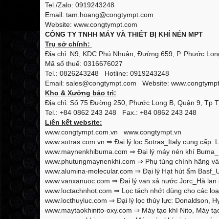
Tel./Zalo: 0919243248
Email: tam.hoang@congtympt.com
Website: www.congtympt.com
CÔNG TY TNHH MÁY VÀ THIẾT BỊ KHÍ NÉN MPT
Trụ sở chính:
Địa chỉ: N9, KDC Phú Nhuận, Đường 659, P. Phước Long
Mã số thuế: 0316676027
Tel.: 0826243248 Hotline: 0919243248
Email: sales@congtympt.com Website:
www.congtymp
Kho & Xưởng bảo trì:
Địa chỉ: Số 75 Đường 250, Phước Long B, Quận 9, Tp 
Tel.: +84 0862 243 248 Fax.: +84 0862 243 248
Liên kết website:
www.congtympt.com.vn
www.congtympt.vn
www.sotras.com.vn
⇒ Đại lý lọc Sotras_Italy cung cấp: L
www.maynenkhibuma.com
⇒ Đại lý máy nén khí Buma_K
www.phutungmaynenkhi.com
⇒ Phụ tùng chính hãng và 
www.alumina-molecular.com
⇒ Đại lý Hạt hút ẩm Basf_U
www.vanxanuoc.com
⇒ Đại lý van xả nước Jorc_Hà lan 
www.loctachnhot.com
⇒ Lọc tách nhớt dùng cho các loại
www.locthuyluc.com
⇒ Đại lý lọc thủy lực: Donaldson, Hy
www.maytaokhinito-oxy.com
⇒ Máy tạo khí Nito, Máy tạo