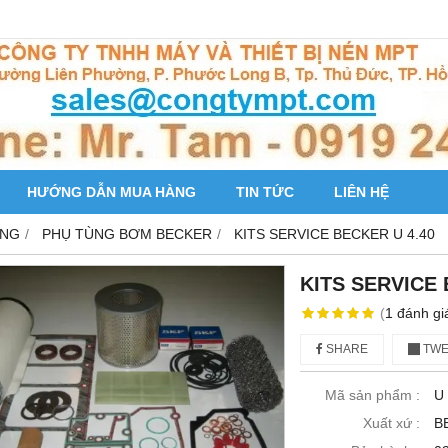
HƯỚNG DẪN MUA HÀNG
TIN TỨC
LIÊN HỆ
ÔNG
PHỤ TÙNG BƠM BECKER
KITS SERVICE BECKER U 4.40
KITS SERVICE 
(
1
đánh gi
SHARE
TWE
Mã sản phẩm :
U 
Xuất xứ :
B