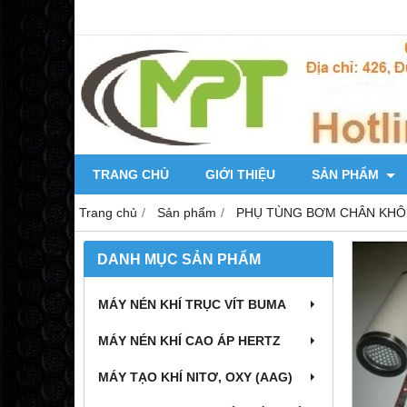
TRANG CHỦ
GIỚI THIỆU
SẢN PHẨM
Trang chủ
Sản phẩm
PHỤ TÙNG BƠM CHÂN KH
DANH MỤC SẢN PHẨM
MÁY NÉN KHÍ TRỤC VÍT BUMA
MÁY NÉN KHÍ CAO ÁP HERTZ
MÁY TẠO KHÍ NITƠ, OXY (AAG)