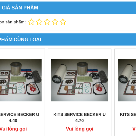
 GIÁ SẢN PHẨM
ọn sản phẩm:
PHẨM CÙNG LOẠI
SERVICE BECKER U
KITS SERVICE BECKER U
KITS S
4.40
4.70
Vui lòng gọi
Vui lòng gọi
V