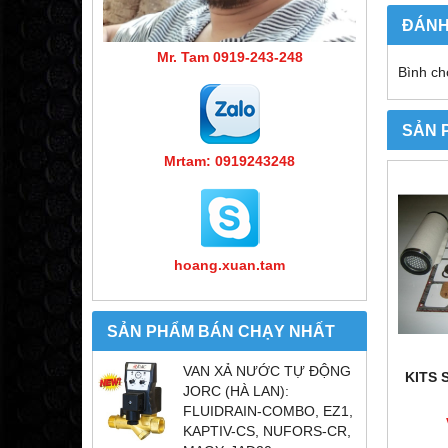
ĐÁNH
Mr. Tam 0919-243-248
Bình ch
SẢN 
Mrtam: 0919243248
hoang.xuan.tam
SẢN PHẨM BÁN CHẠY NHẤT
VAN XẢ NƯỚC TỰ ĐỘNG
KITS 
JORC (HÀ LAN):
FLUIDRAIN-COMBO, EZ1,
KAPTIV-CS, NUFORS-CR,