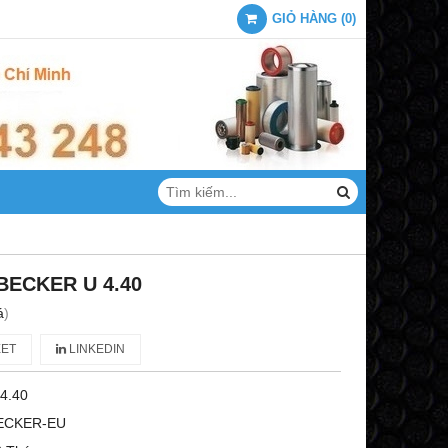
GIỎ HÀNG
(
0
)
BECKER U 4.40
á
)
ET
LINKEDIN
4.40
ECKER-EU