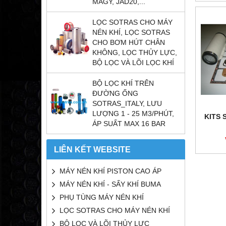
MAGY, JAD20,...
LỌC SOTRAS CHO MÁY
NÉN KHÍ, LỌC SOTRAS
CHO BƠM HÚT CHÂN
KHÔNG, LỌC THỦY LỰC,
BỘ LỌC VÀ LÕI LỌC KHÍ
BỘ LỌC KHÍ TRÊN
ĐƯỜNG ỐNG
SOTRAS_ITALY, LƯU
LƯỢNG 1 - 25 M3/PHÚT,
KITS 
ÁP SUẤT MAX 16 BAR
LIÊN KẾT WEBSITE
MÁY NÉN KHÍ PISTON CAO ÁP
MÁY NÉN KHÍ - SẤY KHÍ BUMA
PHỤ TÙNG MÁY NÉN KHÍ
LỌC SOTRAS CHO MÁY NÉN KHÍ
BỘ LỌC VÀ LÕI THỦY LỰC