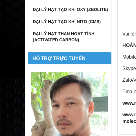
ĐẠI LÝ HẠT TẠO KHÍ OXY (ZEOLITE)
ĐẠI LÝ HẠT TẠO KHÍ NITO (CMS)
Vui lò
ĐẠI LÝ HẠT THAN HOẠT TÍNH
(ACTIVATED CARBON)
HOÀN
Mobil
HỔ TRỢ TRỰC TUYẾN
Skype
Zalo/
Email
www.m
www.m
molec