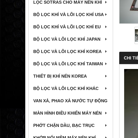
LỌC SOTRAS CHO MÁY NÉN KHÍ
BỘ LỌC KHÍ VÀ LÕI LỌC KHÍ USA
BỘ LỌC KHÍ VÀ LÕI LỌC KHÍ EU
BỘ LỌC VÀ LÕI LỌC KHÍ JAPAN
BỘ LỌC VÀ LÕI LỌC KHÍ KOREA
CHI TI
BỘ LỌC VÀ LÕI LỌC KHÍ TAIWAN
THIẾT BỊ KHÍ NÉN KOREA
BỘ LỌC VÀ LÕI LỌC KHÍ KHÁC
VAN XẢ, PHAO XẢ NƯỚC TỰ ĐỘNG
MÀN HÌNH ĐIỀU KHIỂN MÁY NÉN
PHỚT CHẶN DẦU, BẠC TRỤC
KHỚP NỐI MỀM MÁY NÉN KHÍ