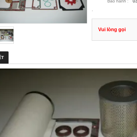
Bảo hành :
0
.
Vui lòng gọi
ẾT