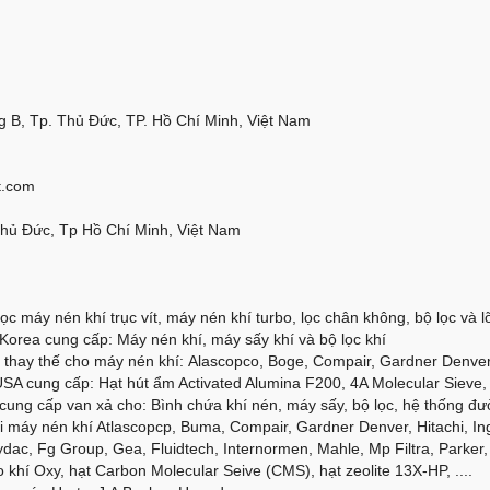
 B, Tp. Thủ Đức, TP. Hồ Chí Minh, Việt Nam
t.com
Thủ Đức, Tp Hồ Chí Minh, Việt Nam
ọc máy nén khí trục vít, máy nén khí turbo, lọc chân không, bộ lọc và lõi
orea cung cấp: Máy nén khí, máy sấy khí và bộ lọc khí
thay thế cho máy nén khí: Alascopco, Boge, Compair, Gardner Denver, 
SA cung cấp: Hạt hút ẩm Activated Alumina F200, 4A Molecular Sieve, 
cung cấp van xả cho: Bình chứa khí nén, máy sấy, bộ lọc, hệ thống đư
 máy nén khí Atlascopcp, Buma, Compair, Gardner Denver, Hitachi, Ing
dac, Fg Group, Gea, Fluidtech, Internormen, Mahle, Mp Filtra, Parker, 
 khí Oxy, hạt Carbon Molecular Seive (CMS), hạt zeolite 13X-HP, ....