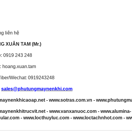
ng liên hệ
G XUÂN TAM (Mr.)
e: 0919 243 248
: hoang.xuan.tam
Viber/Wechat: 0919243248
:
sales@phutungmaynenkhi.com
aynenkhicaoap.net
-
www.sotras.com.vn
-
www.phutungma
aynenkhitrucvit.net
-
www.vanxanuoc.com
-
www.alumina-
ular.com
-
www.locthuyluc.com
-
www.loctachnhot.com
-
ww