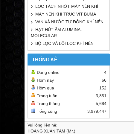
LỌC TÁCH NHỚT MÁY NÉN KHÍ
MÁY NÉN KHÍ TRỤC VÍT BUMA
VAN XẢ NƯỚC TỰ ĐỘNG KHÍ NÉN
HẠT HÚT ẨM ALUMINA-
MOLECULAR
BỘ LỌC VÀ LÕI LỌC KHÍ NÉN
THỐNG KÊ
Đang online
4
Hôm nay
66
Hôm qua
152
Trong tuần
3,851
Trong tháng
5,684
Tổng cộng
3,979,447
Vui lòng liên hệ:
HOÀNG XUÂN TAM (Mr.)