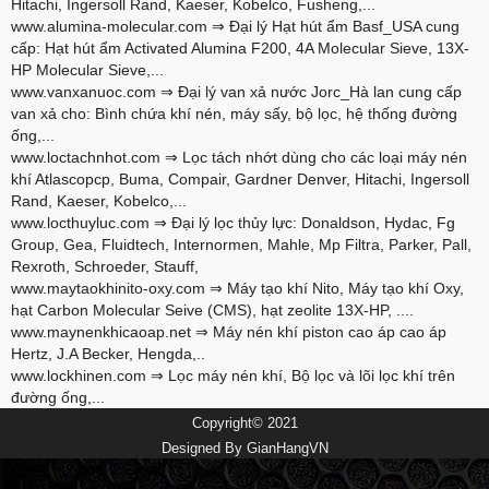
Hitachi, Ingersoll Rand, Kaeser, Kobelco, Fusheng,...
www.alumina-molecular.com
⇒ Đại lý Hạt hút ẩm Basf_USA cung
cấp: Hạt hút ẩm Activated Alumina F200, 4A Molecular Sieve, 13X-
HP Molecular Sieve,...
www.vanxanuoc.com
⇒ Đại lý van xả nước Jorc_Hà lan cung cấp
van xả cho: Bình chứa khí nén, máy sấy, bộ lọc, hệ thống đường
ống,...
www.loctachnhot.com
⇒ Lọc tách nhớt dùng cho các loại máy nén
khí Atlascopcp, Buma, Compair, Gardner Denver, Hitachi, Ingersoll
Rand, Kaeser, Kobelco,...
www.locthuyluc.com
⇒ Đại lý lọc thủy lực: Donaldson, Hydac, Fg
Group, Gea, Fluidtech, Internormen, Mahle, Mp Filtra, Parker, Pall,
Rexroth, Schroeder, Stauff,
www.maytaokhinito-oxy.com
⇒ Máy tạo khí Nito, Máy tạo khí Oxy,
hạt Carbon Molecular Seive (CMS), hạt zeolite 13X-HP, ....
www.maynenkhicaoap.net
⇒ Máy nén khí piston cao áp cao áp
Hertz, J.A Becker, Hengda,..
www.lockhinen.com
⇒ Lọc máy nén khí, Bộ lọc và lõi lọc khí trên
đường ống,...
Copyright© 2021
Designed By
GianHangVN