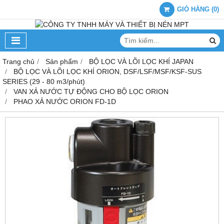
GIỎ HÀNG
(
0
)
Trang chủ
Sản phẩm
BỘ LỌC VÀ LÕI LỌC KHÍ JAPAN
BỘ LỌC VÀ LÕI LỌC KHÍ ORION, DSF/LSF/MSF/KSF-SUS
SERIES (29 - 80 m3/phút)
VAN XẢ NƯỚC TỰ ĐỘNG CHO BỘ LỌC ORION
PHAO XẢ NƯỚC ORION FD-1D