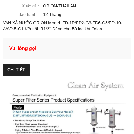
Xuất xứ :
ORION-THAILAN
Bảo hành :
12 Tháng
VAN XẢ NƯỚC ORION Model: FD-1D/FD2-G3/FD6-G3/FD-10-
A/AD-5-G1 Kết nối: R1/2'' Dùng cho Bộ lọc khí Orion
Vui lòng gọi
CHI TIẾT