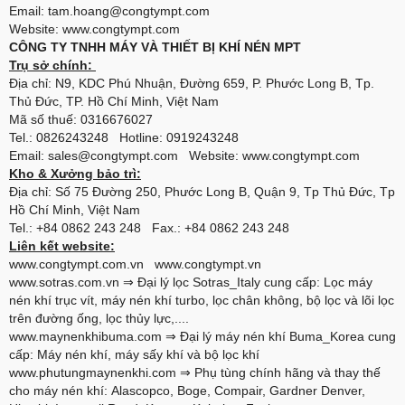
Email: tam.hoang@congtympt.com
Website: www.congtympt.com
CÔNG TY TNHH MÁY VÀ THIẾT BỊ KHÍ NÉN MPT
Trụ sở chính:
Địa chỉ: N9, KDC Phú Nhuận, Đường 659, P. Phước Long B, Tp.
Thủ Đức, TP. Hồ Chí Minh, Việt Nam
Mã số thuế: 0316676027
Tel.: 0826243248 Hotline: 0919243248
Email: sales@congtympt.com Website:
www.congtympt.com
Kho & Xưởng bảo trì:
Địa chỉ: Số 75 Đường 250, Phước Long B, Quận 9, Tp Thủ Đức, Tp
Hồ Chí Minh, Việt Nam
Tel.: +84 0862 243 248 Fax.: +84 0862 243 248
Liên kết website:
www.congtympt.com.vn
www.congtympt.vn
www.sotras.com.vn
⇒ Đại lý lọc Sotras_Italy cung cấp: Lọc máy
nén khí trục vít, máy nén khí turbo, lọc chân không, bộ lọc và lõi lọc
trên đường ống, lọc thủy lực,....
www.maynenkhibuma.com
⇒ Đại lý máy nén khí Buma_Korea cung
cấp: Máy nén khí, máy sấy khí và bộ lọc khí
www.phutungmaynenkhi.com
⇒ Phụ tùng chính hãng và thay thế
cho máy nén khí: Alascopco, Boge, Compair, Gardner Denver,