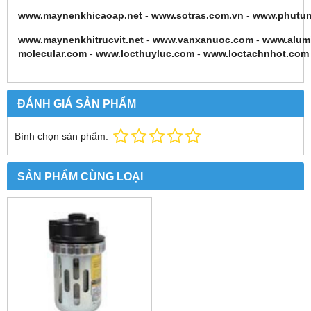
www.maynenkhicaoap.net
-
www.sotras.com.vn
-
www.phutu
www.maynenkhitrucvit.net
-
www.vanxanuoc.com
-
www.alum
molecular.com
-
www.locthuyluc.com
-
www.loctachnhot.com
ĐÁNH GIÁ SẢN PHẨM
Bình chọn sản phẩm:
SẢN PHẨM CÙNG LOẠI