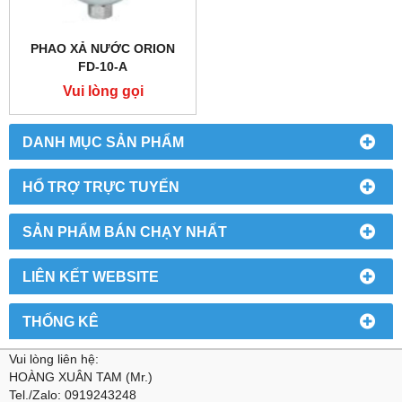
PHAO XẢ NƯỚC ORION
FD-10-A
Vui lòng gọi
DANH MỤC SẢN PHẨM
HỔ TRỢ TRỰC TUYẾN
SẢN PHẨM BÁN CHẠY NHẤT
LIÊN KẾT WEBSITE
THỐNG KÊ
Vui lòng liên hệ:
HOÀNG XUÂN TAM (Mr.)
Tel./Zalo: 0919243248