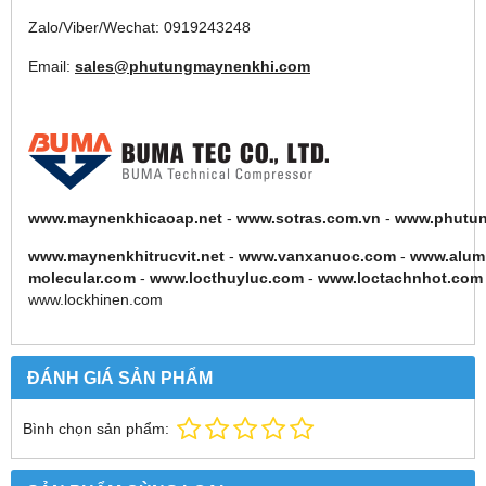
Zalo/Viber/Wechat: 0919243248
Email:
sales@phutungmaynenkhi.com
www.maynenkhicaoap.net
-
www.sotras.com.vn
-
www.phutu
www.maynenkhitrucvit.net
-
www.vanxanuoc.com
-
www.alum
molecular.com
-
www.locthuyluc.com
-
www.loctachnhot.com
www.lockhinen.com
ĐÁNH GIÁ SẢN PHẨM
Bình chọn sản phẩm: