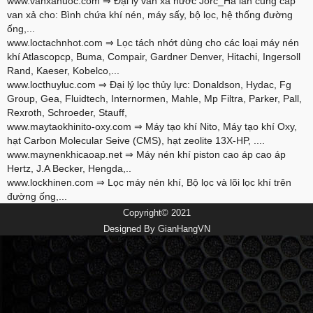
www.vanxanuoc.com
⇒ Đại lý van xả nước Jorc_Hà lan cung cấp
van xả cho: Bình chứa khí nén, máy sấy, bộ lọc, hệ thống đường
ống,...
www.loctachnhot.com
⇒ Lọc tách nhớt dùng cho các loại máy nén
khí Atlascopcp, Buma, Compair, Gardner Denver, Hitachi, Ingersoll
Rand, Kaeser, Kobelco,...
www.locthuyluc.com
⇒ Đại lý lọc thủy lực: Donaldson, Hydac, Fg
Group, Gea, Fluidtech, Internormen, Mahle, Mp Filtra, Parker, Pall,
Rexroth, Schroeder, Stauff,
www.maytaokhinito-oxy.com
⇒ Máy tạo khí Nito, Máy tạo khí Oxy,
hạt Carbon Molecular Seive (CMS), hạt zeolite 13X-HP, ....
www.maynenkhicaoap.net
⇒ Máy nén khí piston cao áp cao áp
Hertz, J.A Becker, Hengda,..
www.lockhinen.com
⇒ Lọc máy nén khí, Bộ lọc và lõi lọc khí trên
đường ống,...
Copyright© 2021
Designed By
GianHangVN