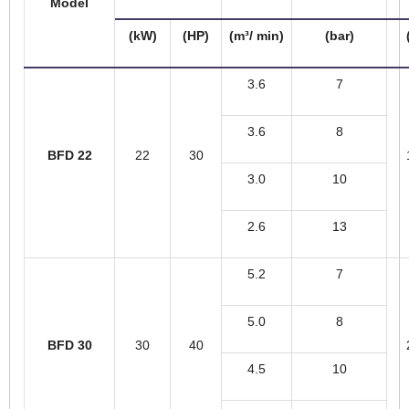
Model
(kW)
(HP)
(m³/ min)
(bar)
3.6
7
3.6
8
BFD 22
22
30
3.0
10
2.6
13
5.2
7
5.0
8
BFD 30
30
40
4.5
10