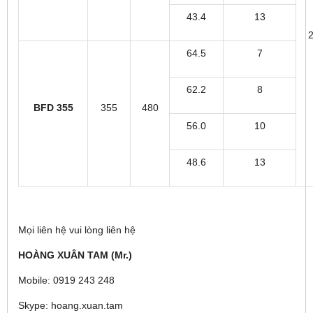
43.4
13
64.5
7
62.2
8
BFD 355
355
480
56.0
10
48.6
13
Mọi liên hệ vui lòng liên hệ
HOÀNG XUÂN TAM (Mr.)
Mobile: 0919 243 248
Skype: hoang.xuan.tam