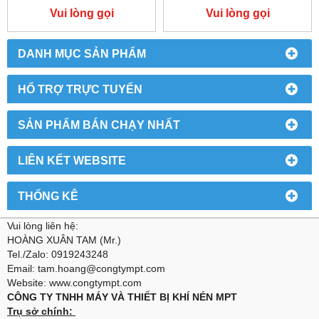
Vui lòng gọi
Vui lòng gọi
DANH MỤC SẢN PHẨM
HỔ TRỢ TRỰC TUYẾN
SẢN PHẨM BÁN CHẠY NHẤT
LIÊN KẾT WEBSITE
THỐNG KÊ
Vui lòng liên hệ:
HOÀNG XUÂN TAM (Mr.)
Tel./Zalo: 0919243248
Email: tam.hoang@congtympt.com
Website: www.congtympt.com
CÔNG TY TNHH MÁY VÀ THIẾT BỊ KHÍ NÉN MPT
Trụ sở chính: