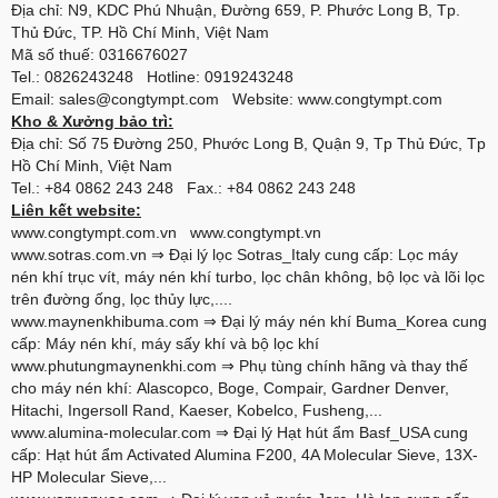
Địa chỉ: N9, KDC Phú Nhuận, Đường 659, P. Phước Long B, Tp.
Thủ Đức, TP. Hồ Chí Minh, Việt Nam
Mã số thuế: 0316676027
Tel.: 0826243248 Hotline: 0919243248
Email: sales@congtympt.com Website:
www.congtympt.com
Kho & Xưởng bảo trì:
Địa chỉ: Số 75 Đường 250, Phước Long B, Quận 9, Tp Thủ Đức, Tp
Hồ Chí Minh, Việt Nam
Tel.: +84 0862 243 248 Fax.: +84 0862 243 248
Liên kết website:
www.congtympt.com.vn
www.congtympt.vn
www.sotras.com.vn
⇒ Đại lý lọc Sotras_Italy cung cấp: Lọc máy
nén khí trục vít, máy nén khí turbo, lọc chân không, bộ lọc và lõi lọc
trên đường ống, lọc thủy lực,....
www.maynenkhibuma.com
⇒ Đại lý máy nén khí Buma_Korea cung
cấp: Máy nén khí, máy sấy khí và bộ lọc khí
www.phutungmaynenkhi.com
⇒ Phụ tùng chính hãng và thay thế
cho máy nén khí: Alascopco, Boge, Compair, Gardner Denver,
Hitachi, Ingersoll Rand, Kaeser, Kobelco, Fusheng,...
www.alumina-molecular.com
⇒ Đại lý Hạt hút ẩm Basf_USA cung
cấp: Hạt hút ẩm Activated Alumina F200, 4A Molecular Sieve, 13X-
HP Molecular Sieve,...