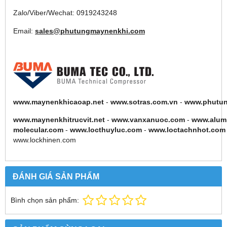
Zalo/Viber/Wechat: 0919243248
Email:
sales@phutungmaynenkhi.com
www.maynenkhicaoap.net
-
www.sotras.com.vn
-
www.phutu
www.maynenkhitrucvit.net
-
www.vanxanuoc.com
-
www.alum
molecular.com
-
www.locthuyluc.com
-
www.loctachnhot.com
www.lockhinen.com
ĐÁNH GIÁ SẢN PHẨM
Bình chọn sản phẩm: