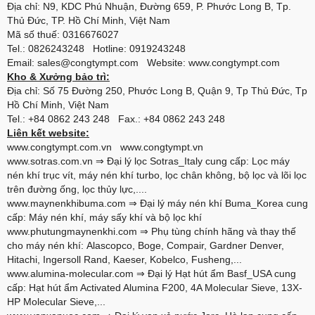
Địa chỉ: N9, KDC Phú Nhuận, Đường 659, P. Phước Long B, Tp.
Thủ Đức, TP. Hồ Chí Minh, Việt Nam
Mã số thuế: 0316676027
Tel.: 0826243248 Hotline: 0919243248
Email: sales@congtympt.com Website:
www.congtympt.com
Kho & Xưởng bảo trì:
Địa chỉ: Số 75 Đường 250, Phước Long B, Quận 9, Tp Thủ Đức, Tp
Hồ Chí Minh, Việt Nam
Tel.: +84 0862 243 248 Fax.: +84 0862 243 248
Liên kết website:
www.congtympt.com.vn
www.congtympt.vn
www.sotras.com.vn
⇒ Đại lý lọc Sotras_Italy cung cấp: Lọc máy
nén khí trục vít, máy nén khí turbo, lọc chân không, bộ lọc và lõi lọc
trên đường ống, lọc thủy lực,....
www.maynenkhibuma.com
⇒ Đại lý máy nén khí Buma_Korea cung
cấp: Máy nén khí, máy sấy khí và bộ lọc khí
www.phutungmaynenkhi.com
⇒ Phụ tùng chính hãng và thay thế
cho máy nén khí: Alascopco, Boge, Compair, Gardner Denver,
Hitachi, Ingersoll Rand, Kaeser, Kobelco, Fusheng,...
www.alumina-molecular.com
⇒ Đại lý Hạt hút ẩm Basf_USA cung
cấp: Hạt hút ẩm Activated Alumina F200, 4A Molecular Sieve, 13X-
HP Molecular Sieve,...