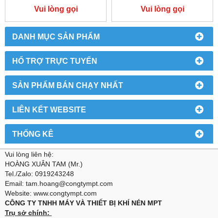
Vui lòng gọi
Vui lòng gọi
DANH MỤC SẢN PHẨM
HỔ TRỢ TRỰC TUYẾN
SẢN PHẨM BÁN CHẠY NHẤT
LIÊN KẾT WEBSITE
THỐNG KÊ
Vui lòng liên hệ:
HOÀNG XUÂN TAM (Mr.)
Tel./Zalo: 0919243248
Email: tam.hoang@congtympt.com
Website: www.congtympt.com
CÔNG TY TNHH MÁY VÀ THIẾT BỊ KHÍ NÉN MPT
Trụ sở chính: