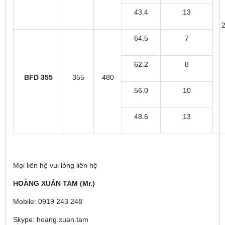
43.4
13
64.5
7
62.2
8
BFD 355
355
480
56.0
10
48.6
13
Mọi liên hệ vui lòng liên hệ
HOÀNG XUÂN TAM (Mr.)
Mobile: 0919 243 248
Skype: hoang.xuan.tam