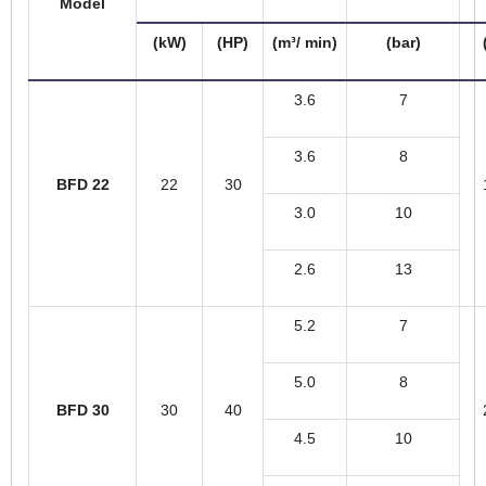
Model
(kW)
(HP)
(m³/ min)
(bar)
3.6
7
3.6
8
BFD 22
22
30
3.0
10
2.6
13
5.2
7
5.0
8
BFD 30
30
40
4.5
10