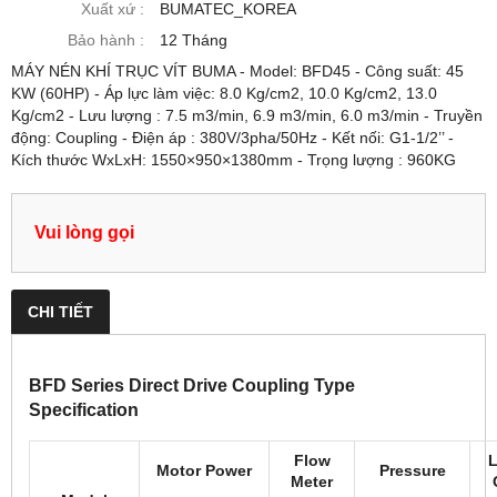
Xuất xứ :
BUMATEC_KOREA
Bảo hành :
12 Tháng
MÁY NÉN KHÍ TRỤC VÍT BUMA - Model: BFD45 - Công suất: 45
KW (60HP) - Áp lực làm việc: 8.0 Kg/cm2, 10.0 Kg/cm2, 13.0
Kg/cm2 - Lưu lượng : 7.5 m3/min, 6.9 m3/min, 6.0 m3/min - Truyền
động: Coupling - Điện áp : 380V/3pha/50Hz - Kết nối: G1-1/2’’ -
Kích thước WxLxH: 1550×950×1380mm - Trọng lượng : 960KG
Vui lòng gọi
CHI TIẾT
BFD Series Direct Drive Coupling Type
Specification
Flow
Motor Power
Pressure
Meter