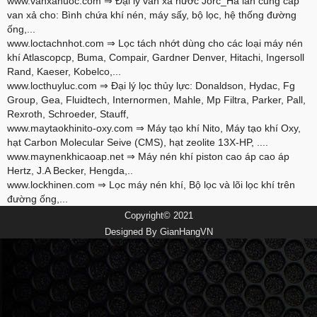
www.vanxanuoc.com
⇒ Đại lý van xả nước Jorc_Hà lan cung cấp
van xả cho: Bình chứa khí nén, máy sấy, bộ lọc, hệ thống đường
ống,...
www.loctachnhot.com
⇒ Lọc tách nhớt dùng cho các loại máy nén
khí Atlascopcp, Buma, Compair, Gardner Denver, Hitachi, Ingersoll
Rand, Kaeser, Kobelco,...
www.locthuyluc.com
⇒ Đại lý lọc thủy lực: Donaldson, Hydac, Fg
Group, Gea, Fluidtech, Internormen, Mahle, Mp Filtra, Parker, Pall,
Rexroth, Schroeder, Stauff,
www.maytaokhinito-oxy.com
⇒ Máy tạo khí Nito, Máy tạo khí Oxy,
hạt Carbon Molecular Seive (CMS), hạt zeolite 13X-HP, ....
www.maynenkhicaoap.net
⇒ Máy nén khí piston cao áp cao áp
Hertz, J.A Becker, Hengda,..
www.lockhinen.com
⇒ Lọc máy nén khí, Bộ lọc và lõi lọc khí trên
đường ống,...
Copyright© 2021
Designed By
GianHangVN