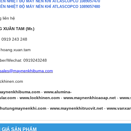
IẾN NHIỆT ĐỘ MÁY NÉN KHÍ ATLASCOPCO 1089057470
IẾN NHIỆT ĐỘ MÁY NÉN KHÍ ATLASCOPCO 1089057480
g liên hệ
 XUÂN TAM (Mr.)
: 0919 243 248
 hoang.xuan.tam
iber/Wechat: 0919243248
sales@maynenkhibuma.com
ckhinen.com
aynenkhibuma.com
-
www.alumina-
ular.com
-
www.lockhinen.com
-
www.maynenkhicaoap.net
-
www.
hutungmaynenkhi.com
-
www.maynenkhitrucvit.net
-
www.vanxa
 GIÁ SẢN PHẨM