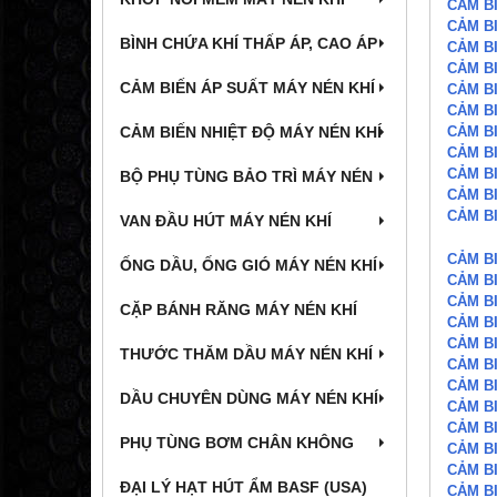
CẢM BI
CẢM BI
BÌNH CHỨA KHÍ THẤP ÁP, CAO ÁP
CẢM BI
CẢM BI
CẢM BIẾN ÁP SUẤT MÁY NÉN KHÍ
CẢM BI
CẢM BI
CẢM BI
CẢM BIẾN NHIỆT ĐỘ MÁY NÉN KHÍ
CẢM BI
CẢM BI
BỘ PHỤ TÙNG BẢO TRÌ MÁY NÉN
CẢM BI
CẢM BI
VAN ĐẦU HÚT MÁY NÉN KHÍ
CẢM B
ỐNG DẦU, ỐNG GIÓ MÁY NÉN KHÍ
CẢM B
CẢM B
CẶP BÁNH RĂNG MÁY NÉN KHÍ
CẢM B
CẢM B
THƯỚC THĂM DẦU MÁY NÉN KHÍ
CẢM B
CẢM B
DẦU CHUYÊN DÙNG MÁY NÉN KHÍ
CẢM B
CẢM B
PHỤ TÙNG BƠM CHÂN KHÔNG
CẢM B
CẢM B
ĐẠI LÝ HẠT HÚT ẨM BASF (USA)
CẢM B