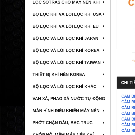
LỌC SOTRAS CHO MÁY NÉN KHÍ
BỘ LỌC KHÍ VÀ LÕI LỌC KHÍ USA
BỘ LỌC KHÍ VÀ LÕI LỌC KHÍ EU
BỘ LỌC VÀ LÕI LỌC KHÍ JAPAN
BỘ LỌC VÀ LÕI LỌC KHÍ KOREA
BỘ LỌC VÀ LÕI LỌC KHÍ TAIWAN
THIẾT BỊ KHÍ NÉN KOREA
CHI TI
BỘ LỌC VÀ LÕI LỌC KHÍ KHÁC
CẢM BI
VAN XẢ, PHAO XẢ NƯỚC TỰ ĐỘNG
CẢM BI
CẢM BI
MÀN HÌNH ĐIỀU KHIỂN MÁY NÉN
CẢM BI
CẢM BI
PHỚT CHẶN DẦU, BẠC TRỤC
CẢM BI
CẢM BI
KHỚP NỐI MỀM MÁY NÉN KHÍ