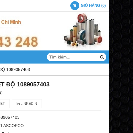
GIỎ HÀNG
(
0
)
ĐỘ 1089057403
T ĐỘ 1089057403
á
)
ET
LINKEDIN
089057403
TLASCOPCO