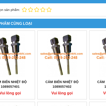
ọn sản phẩm:
PHẨM CÙNG LOẠI
 BIẾN NHIỆT ĐỘ
CẢM BIẾN NHIỆT ĐỘ
CẢM 
1089057401
1089057402
Vui lòng gọi
Vui lòng gọi
V