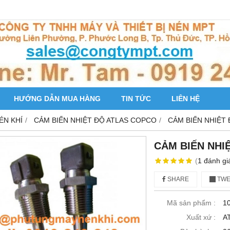
HƯỚNG DẪN MUA HÀNG
TIN TỨC
LIÊN HỆ
ÉN KHÍ
CẢM BIẾN NHIỆT ĐỘ ATLAS COPCO
CẢM BIẾN NHIỆT 
CẢM BIẾN NHIỆ
(
1
đánh gi
SHARE
TWE
Mã sản phẩm :
1
Xuất xứ :
A