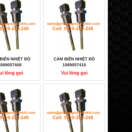
BIẾN NHIỆT ĐỘ
CẢM BIẾN NHIỆT ĐỘ
1089057408
1089057416
ui lòng gọi
Vui lòng gọi