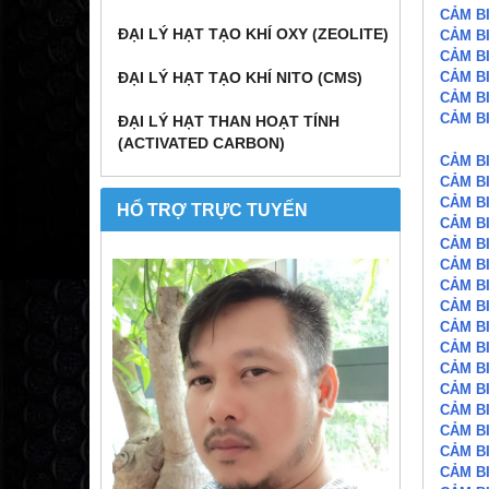
CẢM B
ĐẠI LÝ HẠT TẠO KHÍ OXY (ZEOLITE)
CẢM B
CẢM B
CẢM B
ĐẠI LÝ HẠT TẠO KHÍ NITO (CMS)
CẢM B
CẢM B
ĐẠI LÝ HẠT THAN HOẠT TÍNH
(ACTIVATED CARBON)
CẢM B
CẢM B
CẢM B
HỔ TRỢ TRỰC TUYẾN
CẢM B
CẢM B
CẢM B
CẢM B
CẢM B
CẢM B
CẢM B
CẢM B
CẢM B
CẢM B
CẢM B
CẢM B
CẢM B