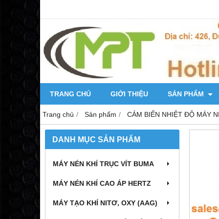
TRANG CHỦ
GIỚI THIỆU
SẢN PHẨM
Trang chủ
Sản phẩm
CẢM BIẾN NHIỆT ĐỘ MÁY N
DANH MỤC SẢN PHẨM
MÁY NÉN KHÍ TRỤC VÍT BUMA
MÁY NÉN KHÍ CAO ÁP HERTZ
MÁY TẠO KHÍ NITƠ, OXY (AAG)