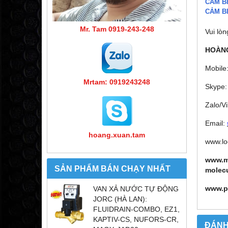
CẢM B
CẢM B
Mr. Tam 0919-243-248
Vui lòn
HOÀNG
Mobile
Mrtam: 0919243248
Skype:
Zalo/V
Email:
hoang.xuan.tam
www.lo
www.m
SẢN PHẨM BÁN CHẠY NHẤT
molec
www.p
VAN XẢ NƯỚC TỰ ĐỘNG
JORC (HÀ LAN):
FLUIDRAIN-COMBO, EZ1,
KAPTIV-CS, NUFORS-CR,
ĐÁNH