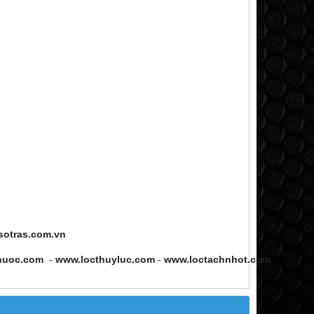
sotras.com.vn
nuoc.com
-
www.locthuyluc.com
-
www.loctachnhot.com