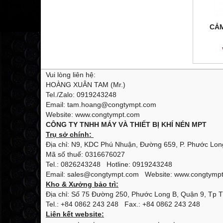
CẢM
Vui lòng liên hệ:
HOÀNG XUÂN TAM (Mr.)
Tel./Zalo: 0919243248
Email: tam.hoang@congtympt.com
Website: www.congtympt.com
CÔNG TY TNHH MÁY VÀ THIẾT BỊ KHÍ NÉN MPT
Trụ sở chính:
Địa chỉ: N9, KDC Phú Nhuận, Đường 659, P. Phước Long
Mã số thuế: 0316676027
Tel.: 0826243248 Hotline: 0919243248
Email: sales@congtympt.com Website:
www.congtymp
Kho & Xưởng bảo trì:
Địa chỉ: Số 75 Đường 250, Phước Long B, Quận 9, Tp 
Tel.: +84 0862 243 248 Fax.: +84 0862 243 248
Liên kết website: