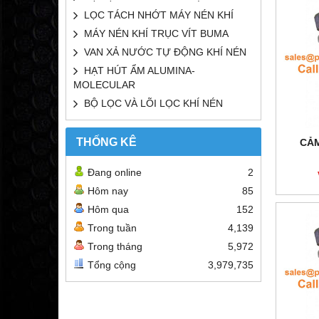
LỌC TÁCH NHỚT MÁY NÉN KHÍ
MÁY NÉN KHÍ TRỤC VÍT BUMA
VAN XẢ NƯỚC TỰ ĐỘNG KHÍ NÉN
HẠT HÚT ẨM ALUMINA-
MOLECULAR
BỘ LỌC VÀ LÕI LỌC KHÍ NÉN
THỐNG KÊ
CẢM
Đang online
2
Hôm nay
85
Hôm qua
152
Trong tuần
4,139
Trong tháng
5,972
Tổng cộng
3,979,735