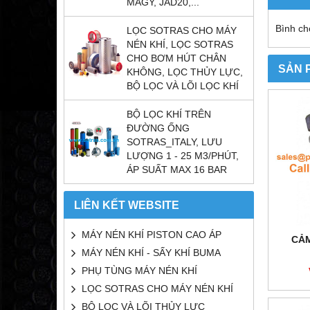
MAGY, JAD20,...
Bình ch
LỌC SOTRAS CHO MÁY
NÉN KHÍ, LỌC SOTRAS
CHO BƠM HÚT CHÂN
SẢN 
KHÔNG, LỌC THỦY LỰC,
BỘ LỌC VÀ LÕI LỌC KHÍ
BỘ LỌC KHÍ TRÊN
ĐƯỜNG ỐNG
SOTRAS_ITALY, LƯU
LƯỢNG 1 - 25 M3/PHÚT,
ÁP SUẤT MAX 16 BAR
LIÊN KẾT WEBSITE
MÁY NÉN KHÍ PISTON CAO ÁP
CẢM
MÁY NÉN KHÍ - SẤY KHÍ BUMA
PHỤ TÙNG MÁY NÉN KHÍ
LỌC SOTRAS CHO MÁY NÉN KHÍ
BỘ LỌC VÀ LÕI THỦY LỰC