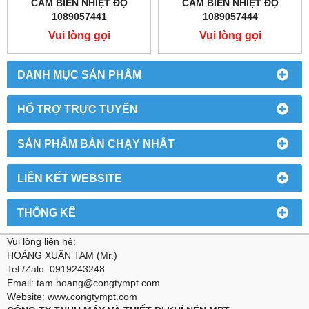
CẢM BIẾN NHIỆT ĐỘ
CẢM BIẾN NHIỆT ĐỘ
1089057441
1089057444
Vui lòng gọi
Vui lòng gọi
DANH MỤC SẢN PHẨM
HỔ TRỢ TRỰC TUYẾN
SẢN PHẨM BÁN CHẠY NHẤT
LIÊN KẾT WEBSITE
THỐNG KÊ
Vui lòng liên hệ:
HOÀNG XUÂN TAM (Mr.)
Tel./Zalo: 0919243248
Email: tam.hoang@congtympt.com
Website: www.congtympt.com