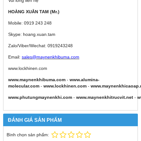
Vui lòng liên hệ
HOÀNG XUÂN TAM (Mr.)
Mobile: 0919 243 248
Skype: hoang.xuan.tam
Zalo/Viber/Wechat: 0919243248
Email:
sales@maynenkhibuma.com
www.lockhinen.com
www.maynenkhibuma.com
-
www.alumina-
molecular.com
-
www.lockhinen.com
-
www.maynenkhicaoap.
www.phutungmaynenkhi.com
-
www.maynenkhitrucvit.net
-
w
ĐÁNH GIÁ SẢN PHẨM
Bình chọn sản phẩm: