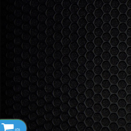
(
0
)