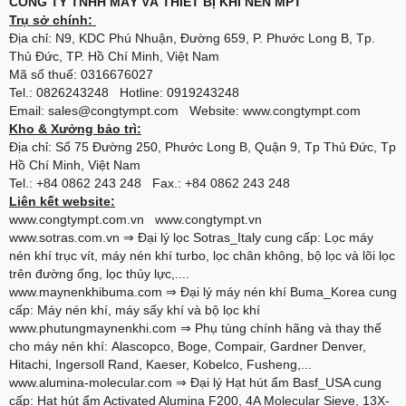
CÔNG TY TNHH MÁY VÀ THIẾT BỊ KHÍ NÉN MPT
Trụ sở chính:
Địa chỉ: N9, KDC Phú Nhuận, Đường 659, P. Phước Long B, Tp.
Thủ Đức, TP. Hồ Chí Minh, Việt Nam
Mã số thuế: 0316676027
Tel.: 0826243248 Hotline: 0919243248
Email: sales@congtympt.com Website:
www.congtympt.com
Kho & Xưởng bảo trì:
Địa chỉ: Số 75 Đường 250, Phước Long B, Quận 9, Tp Thủ Đức, Tp
Hồ Chí Minh, Việt Nam
Tel.: +84 0862 243 248 Fax.: +84 0862 243 248
Liên kết website:
www.congtympt.com.vn
www.congtympt.vn
www.sotras.com.vn
⇒ Đại lý lọc Sotras_Italy cung cấp: Lọc máy
nén khí trục vít, máy nén khí turbo, lọc chân không, bộ lọc và lõi lọc
trên đường ống, lọc thủy lực,....
www.maynenkhibuma.com
⇒ Đại lý máy nén khí Buma_Korea cung
cấp: Máy nén khí, máy sấy khí và bộ lọc khí
www.phutungmaynenkhi.com
⇒ Phụ tùng chính hãng và thay thế
cho máy nén khí: Alascopco, Boge, Compair, Gardner Denver,
Hitachi, Ingersoll Rand, Kaeser, Kobelco, Fusheng,...
www.alumina-molecular.com
⇒ Đại lý Hạt hút ẩm Basf_USA cung
cấp: Hạt hút ẩm Activated Alumina F200, 4A Molecular Sieve, 13X-