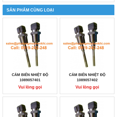
SẢN PHẨM CÙNG LOẠI
CẢM BIẾN NHIỆT ĐỘ
CẢM BIẾN NHIỆT ĐỘ
1089057401
1089057402
Vui lòng gọi
Vui lòng gọi