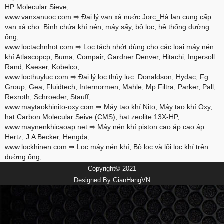
HP Molecular Sieve,...
www.vanxanuoc.com
⇒ Đại lý van xả nước Jorc_Hà lan cung cấp
van xả cho: Bình chứa khí nén, máy sấy, bộ lọc, hệ thống đường
ống,...
www.loctachnhot.com
⇒ Lọc tách nhớt dùng cho các loại máy nén
khí Atlascopcp, Buma, Compair, Gardner Denver, Hitachi, Ingersoll
Rand, Kaeser, Kobelco,...
www.locthuyluc.com
⇒ Đại lý lọc thủy lực: Donaldson, Hydac, Fg
Group, Gea, Fluidtech, Internormen, Mahle, Mp Filtra, Parker, Pall,
Rexroth, Schroeder, Stauff,
www.maytaokhinito-oxy.com
⇒ Máy tạo khí Nito, Máy tạo khí Oxy,
hạt Carbon Molecular Seive (CMS), hạt zeolite 13X-HP, ....
www.maynenkhicaoap.net
⇒ Máy nén khí piston cao áp cao áp
Hertz, J.A Becker, Hengda,..
www.lockhinen.com
⇒ Lọc máy nén khí, Bộ lọc và lõi lọc khí trên
đường ống,...
Copyright© 2021
Designed By
GianHangVN