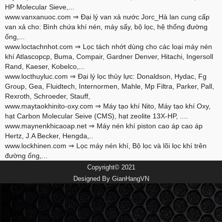
HP Molecular Sieve,...
www.vanxanuoc.com
⇒ Đại lý van xả nước Jorc_Hà lan cung cấp
van xả cho: Bình chứa khí nén, máy sấy, bộ lọc, hệ thống đường
ống,...
www.loctachnhot.com
⇒ Lọc tách nhớt dùng cho các loại máy nén
khí Atlascopcp, Buma, Compair, Gardner Denver, Hitachi, Ingersoll
Rand, Kaeser, Kobelco,...
www.locthuyluc.com
⇒ Đại lý lọc thủy lực: Donaldson, Hydac, Fg
Group, Gea, Fluidtech, Internormen, Mahle, Mp Filtra, Parker, Pall,
Rexroth, Schroeder, Stauff,
www.maytaokhinito-oxy.com
⇒ Máy tạo khí Nito, Máy tạo khí Oxy,
hạt Carbon Molecular Seive (CMS), hạt zeolite 13X-HP, ....
www.maynenkhicaoap.net
⇒ Máy nén khí piston cao áp cao áp
Hertz, J.A Becker, Hengda,..
www.lockhinen.com
⇒ Lọc máy nén khí, Bộ lọc và lõi lọc khí trên
đường ống,...
Copyright© 2021
Designed By
GianHangVN