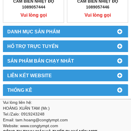
CẢM BIẾN NHIỆT ĐỘ
CẢM BIẾN NHIỆT ĐỘ
1089057444
1089057446
Vui lòng gọi
Vui lòng gọi
DANH MỤC SẢN PHẨM
HỔ TRỢ TRỰC TUYẾN
SẢN PHẨM BÁN CHẠY NHẤT
LIÊN KẾT WEBSITE
THỐNG KÊ
Vui lòng liên hệ:
HOÀNG XUÂN TAM (Mr.)
Tel./Zalo: 0919243248
Email: tam.hoang@congtympt.com
Website: www.congtympt.com