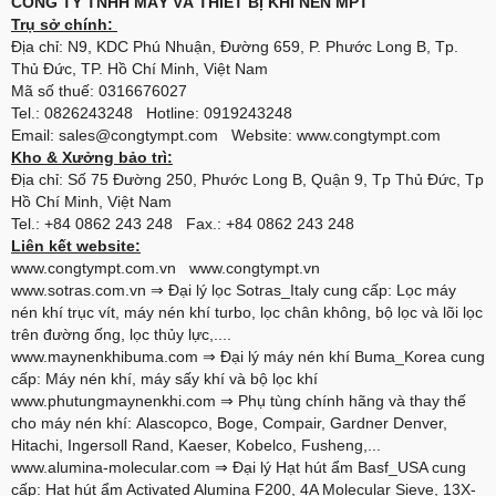
CÔNG TY TNHH MÁY VÀ THIẾT BỊ KHÍ NÉN MPT
Trụ sở chính:
Địa chỉ: N9, KDC Phú Nhuận, Đường 659, P. Phước Long B, Tp.
Thủ Đức, TP. Hồ Chí Minh, Việt Nam
Mã số thuế: 0316676027
Tel.: 0826243248 Hotline: 0919243248
Email: sales@congtympt.com Website:
www.congtympt.com
Kho & Xưởng bảo trì:
Địa chỉ: Số 75 Đường 250, Phước Long B, Quận 9, Tp Thủ Đức, Tp
Hồ Chí Minh, Việt Nam
Tel.: +84 0862 243 248 Fax.: +84 0862 243 248
Liên kết website:
www.congtympt.com.vn
www.congtympt.vn
www.sotras.com.vn
⇒ Đại lý lọc Sotras_Italy cung cấp: Lọc máy
nén khí trục vít, máy nén khí turbo, lọc chân không, bộ lọc và lõi lọc
trên đường ống, lọc thủy lực,....
www.maynenkhibuma.com
⇒ Đại lý máy nén khí Buma_Korea cung
cấp: Máy nén khí, máy sấy khí và bộ lọc khí
www.phutungmaynenkhi.com
⇒ Phụ tùng chính hãng và thay thế
cho máy nén khí: Alascopco, Boge, Compair, Gardner Denver,
Hitachi, Ingersoll Rand, Kaeser, Kobelco, Fusheng,...
www.alumina-molecular.com
⇒ Đại lý Hạt hút ẩm Basf_USA cung
cấp: Hạt hút ẩm Activated Alumina F200, 4A Molecular Sieve, 13X-