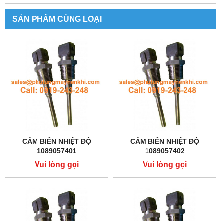
SẢN PHẨM CÙNG LOẠI
CẢM BIẾN NHIỆT ĐỘ
CẢM BIẾN NHIỆT ĐỘ
1089057401
1089057402
Vui lòng gọi
Vui lòng gọi