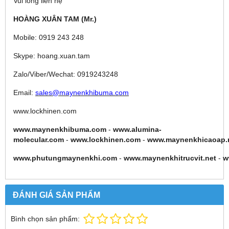
Vui lòng liên hệ
HOÀNG XUÂN TAM (Mr.)
Mobile: 0919 243 248
Skype: hoang.xuan.tam
Zalo/Viber/Wechat: 0919243248
Email:
sales@maynenkhibuma.com
www.lockhinen.com
www.maynenkhibuma.com
-
www.alumina-
molecular.com
-
www.lockhinen.com
-
www.maynenkhicaoap.
www.phutungmaynenkhi.com
-
www.maynenkhitrucvit.net
-
w
ĐÁNH GIÁ SẢN PHẨM
Bình chọn sản phẩm: