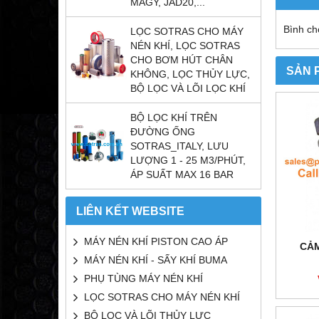
MAGY, JAD20,...
Bình ch
LỌC SOTRAS CHO MÁY
NÉN KHÍ, LỌC SOTRAS
CHO BƠM HÚT CHÂN
SẢN 
KHÔNG, LỌC THỦY LỰC,
BỘ LỌC VÀ LÕI LỌC KHÍ
BỘ LỌC KHÍ TRÊN
ĐƯỜNG ỐNG
SOTRAS_ITALY, LƯU
LƯỢNG 1 - 25 M3/PHÚT,
ÁP SUẤT MAX 16 BAR
LIÊN KẾT WEBSITE
MÁY NÉN KHÍ PISTON CAO ÁP
CẢM
MÁY NÉN KHÍ - SẤY KHÍ BUMA
PHỤ TÙNG MÁY NÉN KHÍ
LỌC SOTRAS CHO MÁY NÉN KHÍ
BỘ LỌC VÀ LÕI THỦY LỰC