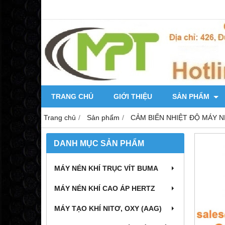
TRANG CHỦ
GIỚI THIỆU
SẢN PHẨM
Trang chủ
Sản phẩm
CẢM BIẾN NHIỆT ĐỘ MÁY N
DANH MỤC SẢN PHẨM
MÁY NÉN KHÍ TRỤC VÍT BUMA
MÁY NÉN KHÍ CAO ÁP HERTZ
MÁY TẠO KHÍ NITƠ, OXY (AAG)