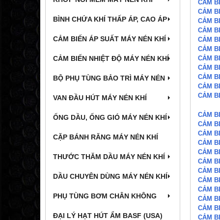
CẢM BI
CẢM BI
BÌNH CHỨA KHÍ THẤP ÁP, CAO ÁP
CẢM BI
CẢM BI
CẢM BIẾN ÁP SUẤT MÁY NÉN KHÍ
CẢM BI
CẢM BI
CẢM BI
CẢM BIẾN NHIỆT ĐỘ MÁY NÉN KHÍ
CẢM BI
CẢM BI
BỘ PHỤ TÙNG BẢO TRÌ MÁY NÉN
CẢM BI
CẢM BI
VAN ĐẦU HÚT MÁY NÉN KHÍ
CẢM B
ỐNG DẦU, ỐNG GIÓ MÁY NÉN KHÍ
CẢM B
CẢM B
CẶP BÁNH RĂNG MÁY NÉN KHÍ
CẢM B
CẢM B
THƯỚC THĂM DẦU MÁY NÉN KHÍ
CẢM B
CẢM B
DẦU CHUYÊN DÙNG MÁY NÉN KHÍ
CẢM B
CẢM B
PHỤ TÙNG BƠM CHÂN KHÔNG
CẢM B
CẢM B
ĐẠI LÝ HẠT HÚT ẨM BASF (USA)
CẢM B