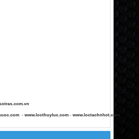
sotras.com.vn
nuoc.com
-
www.locthuyluc.com
-
www.loctachnhot.com