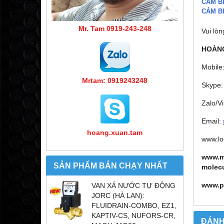
CẢM B
CẢM B
Mr. Tam 0919-243-248
Vui lòn
HOÀNG
Mobile
Mrtam: 0919243248
Skype:
Zalo/V
Email:
hoang.xuan.tam
www.lo
www.m
SẢN PHẨM BÁN CHẠY NHẤT
molec
www.p
VAN XẢ NƯỚC TỰ ĐỘNG
JORC (HÀ LAN):
FLUIDRAIN-COMBO, EZ1,
KAPTIV-CS, NUFORS-CR,
ĐÁNH