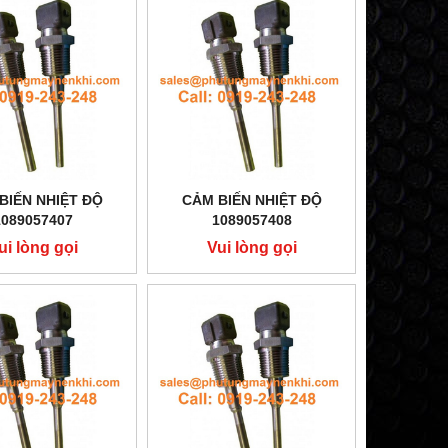
BIẾN NHIỆT ĐỘ
CẢM BIẾN NHIỆT ĐỘ
1089057407
1089057408
ui lòng gọi
Vui lòng gọi