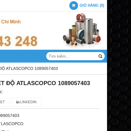
GIỎ HÀNG
(
0
)
 ĐỘ ATLASCOPCO 1089057403
ỆT ĐỘ ATLASCOPCO 1089057403
á
)
ET
LINKEDIN
089057403
TLASCOPCO