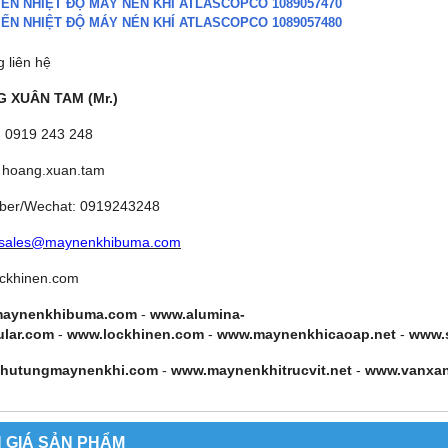
IẾN NHIỆT ĐỘ MÁY NÉN KHÍ ATLASCOPCO 1089057470
IẾN NHIỆT ĐỘ MÁY NÉN KHÍ ATLASCOPCO 1089057480
g liên hệ
 XUÂN TAM (Mr.)
: 0919 243 248
 hoang.xuan.tam
iber/Wechat: 0919243248
sales@maynenkhibuma.com
ckhinen.com
aynenkhibuma.com
-
www.alumina-
ular.com
-
www.lockhinen.com
-
www.maynenkhicaoap.net
-
www.
hutungmaynenkhi.com
-
www.maynenkhitrucvit.net
-
www.vanxa
 GIÁ SẢN PHẨM