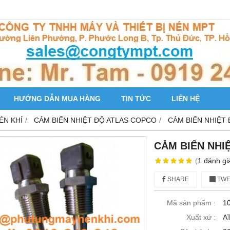
HƯỚNG DẪN MUA HÀNG
TIN TỨC
LIÊN HỆ
ÉN KHÍ
CẢM BIẾN NHIỆT ĐỘ ATLAS COPCO
CẢM BIẾN NHIỆT
CẢM BIẾN NHI
(
1
đánh gi
SHARE
TWE
Mã sản phẩm :
1
Xuất xứ :
A