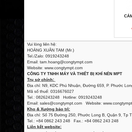
CẢM
Vui lòng liên hệ:
HOÀNG XUÂN TAM (Mr.)
Tel./Zalo: 0919243248
Email: tam.hoang@congtympt.com
Website: www.congtympt.com
CÔNG TY TNHH MÁY VÀ THIẾT BỊ KHÍ NÉN MPT
Trụ sở chính:
Địa chỉ: N9, KDC Phú Nhuận, Đường 659, P. Phước Long
Mã số thuế: 0316676027
Tel.: 0826243248 Hotline: 0919243248
Email: sales@congtympt.com Website:
www.congtymp
Kho & Xưởng bảo trì:
Địa chỉ: Số 75 Đường 250, Phước Long B, Quận 9, Tp 
Tel.: +84 0862 243 248 Fax.: +84 0862 243 248
Liên kết website: