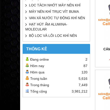
LỌC TÁCH NHỚT MÁY NÉN KHÍ
MÁY NÉN KHÍ TRỤC VÍT BUMA
VAN XẢ NƯỚC TỰ ĐỘNG KHÍ NÉN
HẠT HÚT ẨM ALUMINA-
MOLECULAR
BỘ LỌC VÀ LÕI LỌC KHÍ NÉN
THỐNG KÊ
CẢM
Đang online
2
Hôm nay
87
Hôm qua
120
Trong tuần
5,616
Trong tháng
7,449
Tổng cộng
3,981,212