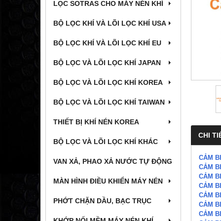
LỌC SOTRAS CHO MÁY NÉN KHÍ
BỘ LỌC KHÍ VÀ LÕI LỌC KHÍ USA
BỘ LỌC KHÍ VÀ LÕI LỌC KHÍ EU
BỘ LỌC VÀ LÕI LỌC KHÍ JAPAN
BỘ LỌC VÀ LÕI LỌC KHÍ KOREA
BỘ LỌC VÀ LÕI LỌC KHÍ TAIWAN
THIẾT BỊ KHÍ NÉN KOREA
CHI TI
BỘ LỌC VÀ LÕI LỌC KHÍ KHÁC
CẢM BI
VAN XẢ, PHAO XẢ NƯỚC TỰ ĐỘNG
CẢM BI
CẢM BI
MÀN HÌNH ĐIỀU KHIỂN MÁY NÉN
CẢM BI
CẢM BI
PHỚT CHẶN DẦU, BẠC TRỤC
CẢM BI
CẢM BI
KHỚP NỐI MỀM MÁY NÉN KHÍ