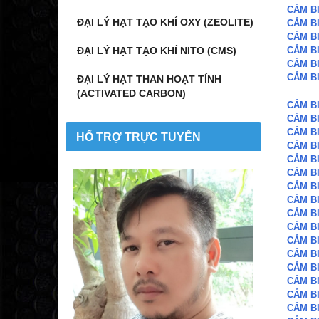
CẢM B
ĐẠI LÝ HẠT TẠO KHÍ OXY (ZEOLITE)
CẢM B
CẢM B
CẢM B
ĐẠI LÝ HẠT TẠO KHÍ NITO (CMS)
CẢM B
CẢM B
ĐẠI LÝ HẠT THAN HOẠT TÍNH
(ACTIVATED CARBON)
CẢM B
CẢM B
CẢM B
HỔ TRỢ TRỰC TUYẾN
CẢM B
CẢM B
CẢM B
CẢM B
CẢM B
CẢM B
CẢM B
CẢM B
CẢM B
CẢM B
CẢM B
CẢM B
CẢM B