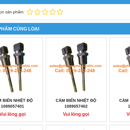
ọn sản phẩm:
PHẨM CÙNG LOẠI
 BIẾN NHIỆT ĐỘ
CẢM BIẾN NHIỆT ĐỘ
CẢM 
1089057401
1089057402
Vui lòng gọi
Vui lòng gọi
V