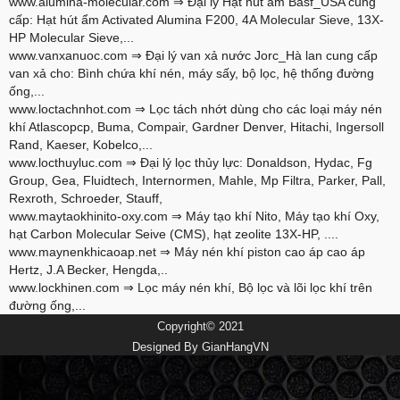
www.alumina-molecular.com
⇒ Đại lý Hạt hút ẩm Basf_USA cung
cấp: Hạt hút ẩm Activated Alumina F200, 4A Molecular Sieve, 13X-
HP Molecular Sieve,...
www.vanxanuoc.com
⇒ Đại lý van xả nước Jorc_Hà lan cung cấp
van xả cho: Bình chứa khí nén, máy sấy, bộ lọc, hệ thống đường
ống,...
www.loctachnhot.com
⇒ Lọc tách nhớt dùng cho các loại máy nén
khí Atlascopcp, Buma, Compair, Gardner Denver, Hitachi, Ingersoll
Rand, Kaeser, Kobelco,...
www.locthuyluc.com
⇒ Đại lý lọc thủy lực: Donaldson, Hydac, Fg
Group, Gea, Fluidtech, Internormen, Mahle, Mp Filtra, Parker, Pall,
Rexroth, Schroeder, Stauff,
www.maytaokhinito-oxy.com
⇒ Máy tạo khí Nito, Máy tạo khí Oxy,
hạt Carbon Molecular Seive (CMS), hạt zeolite 13X-HP, ....
www.maynenkhicaoap.net
⇒ Máy nén khí piston cao áp cao áp
Hertz, J.A Becker, Hengda,..
www.lockhinen.com
⇒ Lọc máy nén khí, Bộ lọc và lõi lọc khí trên
đường ống,...
Copyright© 2021
Designed By
GianHangVN