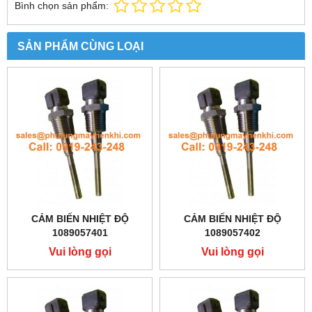
Bình chọn sản phẩm:
SẢN PHẨM CÙNG LOẠI
CẢM BIẾN NHIỆT ĐỘ
CẢM BIẾN NHIỆT ĐỘ
1089057401
1089057402
Vui lòng gọi
Vui lòng gọi