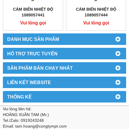
CẢM BIẾN NHIỆT ĐỘ
CẢM BIẾN NHIỆT ĐỘ
1089057441
1089057444
Vui lòng gọi
Vui lòng gọi
DANH MỤC SẢN PHẨM
HỔ TRỢ TRỰC TUYẾN
SẢN PHẨM BÁN CHẠY NHẤT
LIÊN KẾT WEBSITE
THỐNG KÊ
Vui lòng liên hệ:
HOÀNG XUÂN TAM (Mr.)
Tel./Zalo: 0919243248
Email: tam.hoang@congtympt.com