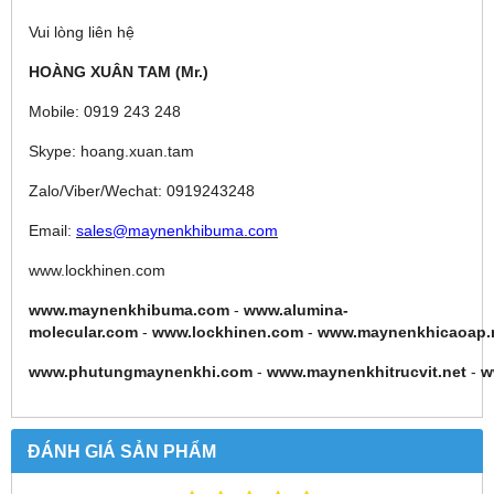
Vui lòng liên hệ
HOÀNG XUÂN TAM (Mr.)
Mobile: 0919 243 248
Skype: hoang.xuan.tam
Zalo/Viber/Wechat: 0919243248
Email:
sales@maynenkhibuma.com
www.lockhinen.com
www.maynenkhibuma.com
-
www.alumina-
molecular.com
-
www.lockhinen.com
-
www.maynenkhicaoap.
www.phutungmaynenkhi.com
-
www.maynenkhitrucvit.net
-
w
ĐÁNH GIÁ SẢN PHẨM