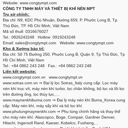
Website: www.congtympt.com
CÔNG TY TNHH MÁY VÀ THIẾT BỊ KHÍ NÉN MPT
Trụ sở chính:
Địa chỉ: N9, KDC Phú Nhuận, Đường 659, P. Phước Long B, Tp.
Thủ Đức, TP. Hồ Chí Minh, Việt Nam
Mã số thuế: 0316676027
Tel.: 0826243248 Hotline: 0919243248
Email: sales@congtympt.com Website:
www.congtympt.com
Kho & Xưởng bảo trì:
Địa chỉ: Số 75 Đường 250, Phước Long B, Quận 9, Tp Thủ Đức, Tp
Hồ Chí Minh, Việt Nam
Tel.: +84 0862 243 248 Fax.: +84 0862 243 248
Liên kết website:
www.congtympt.com.vn
www.congtympt.vn
www.sotras.com.vn
⇒ Đại lý lọc Sotras_Italy cung cấp: Lọc máy
nén khí trục vít, máy nén khí turbo, lọc chân không, bộ lọc và lõi lọc
trên đường ống, lọc thủy lực,....
www.maynenkhibuma.com
⇒ Đại lý máy nén khí Buma_Korea cung
cấp: Máy nén khí, máy sấy khí và bộ lọc khí
www.phutungmaynenkhi.com
⇒ Phụ tùng chính hãng và thay thế
cho máy nén khí: Alascopco, Boge, Compair, Gardner Denver,
Hitachi, Ingersoll Rand, Kaeser, Kobelco, Fusheng,...