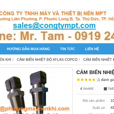
HƯỚNG DẪN MUA HÀNG
TIN TỨC
LIÊN HỆ
ÉN KHÍ
CẢM BIẾN NHIỆT ĐỘ ATLAS COPCO
CẢM BIẾN NHIỆT
CẢM BIẾN NHI
(
1
đánh gi
SHARE
TWE
Mã sản phẩm :
1
Xuất xứ :
A