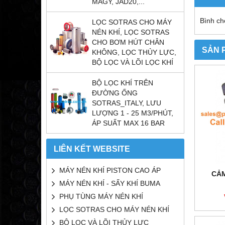
MAGY, JAD20,...
Bình ch
LỌC SOTRAS CHO MÁY
NÉN KHÍ, LỌC SOTRAS
CHO BƠM HÚT CHÂN
SẢN 
KHÔNG, LỌC THỦY LỰC,
BỘ LỌC VÀ LÕI LỌC KHÍ
BỘ LỌC KHÍ TRÊN
ĐƯỜNG ỐNG
SOTRAS_ITALY, LƯU
LƯỢNG 1 - 25 M3/PHÚT,
ÁP SUẤT MAX 16 BAR
LIÊN KẾT WEBSITE
MÁY NÉN KHÍ PISTON CAO ÁP
CẢM
MÁY NÉN KHÍ - SẤY KHÍ BUMA
PHỤ TÙNG MÁY NÉN KHÍ
LỌC SOTRAS CHO MÁY NÉN KHÍ
BỘ LỌC VÀ LÕI THỦY LỰC