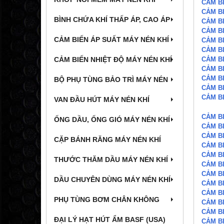
CẢM BI
CẢM BI
BÌNH CHỨA KHÍ THẤP ÁP, CAO ÁP
CẢM BI
CẢM BI
CẢM BIẾN ÁP SUẤT MÁY NÉN KHÍ
CẢM BI
CẢM BI
CẢM BI
CẢM BIẾN NHIỆT ĐỘ MÁY NÉN KHÍ
CẢM BI
CẢM BI
BỘ PHỤ TÙNG BẢO TRÌ MÁY NÉN
CẢM BI
CẢM BI
VAN ĐẦU HÚT MÁY NÉN KHÍ
CẢM B
ỐNG DẦU, ỐNG GIÓ MÁY NÉN KHÍ
CẢM B
CẢM B
CẶP BÁNH RĂNG MÁY NÉN KHÍ
CẢM B
CẢM B
THƯỚC THĂM DẦU MÁY NÉN KHÍ
CẢM B
CẢM B
DẦU CHUYÊN DÙNG MÁY NÉN KHÍ
CẢM B
CẢM B
PHỤ TÙNG BƠM CHÂN KHÔNG
CẢM B
CẢM B
ĐẠI LÝ HẠT HÚT ẨM BASF (USA)
CẢM B