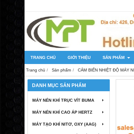
TRANG CHỦ
GIỚI THIỆU
SẢN PHẨM
Trang chủ
Sản phẩm
CẢM BIẾN NHIỆT ĐỘ MÁY N
DANH MỤC SẢN PHẨM
MÁY NÉN KHÍ TRỤC VÍT BUMA
MÁY NÉN KHÍ CAO ÁP HERTZ
MÁY TẠO KHÍ NITƠ, OXY (AAG)