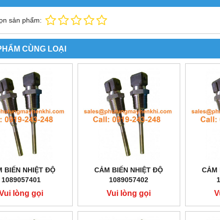
ọn sản phẩm:
PHẨM CÙNG LOẠI
 BIẾN NHIỆT ĐỘ
CẢM BIẾN NHIỆT ĐỘ
CẢM 
1089057401
1089057402
Vui lòng gọi
Vui lòng gọi
V