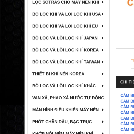
LỌC SOTRAS CHO MÁY NÉN KHÍ
BỘ LỌC KHÍ VÀ LÕI LỌC KHÍ USA
BỘ LỌC KHÍ VÀ LÕI LỌC KHÍ EU
BỘ LỌC VÀ LÕI LỌC KHÍ JAPAN
BỘ LỌC VÀ LÕI LỌC KHÍ KOREA
BỘ LỌC VÀ LÕI LỌC KHÍ TAIWAN
THIẾT BỊ KHÍ NÉN KOREA
CHI TI
BỘ LỌC VÀ LÕI LỌC KHÍ KHÁC
CẢM BI
VAN XẢ, PHAO XẢ NƯỚC TỰ ĐỘNG
CẢM BI
CẢM BI
MÀN HÌNH ĐIỀU KHIỂN MÁY NÉN
CẢM BI
CẢM BI
PHỚT CHẶN DẦU, BẠC TRỤC
CẢM BI
CẢM BI
KHỚP NỐI MỀM MÁY NÉN KHÍ