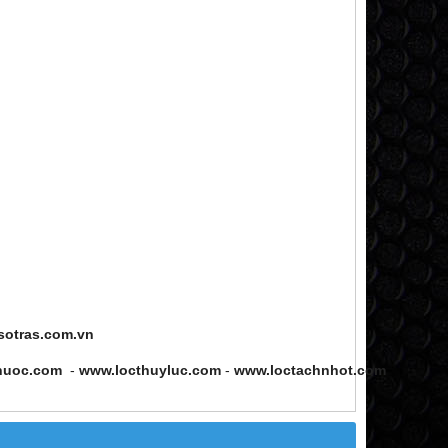
sotras.com.vn
nuoc.com
-
www.locthuyluc.com
-
www.loctachnhot.com