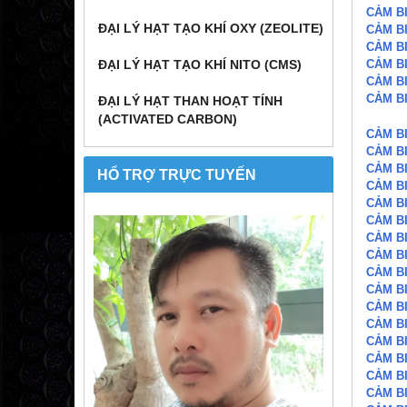
CẢM B
ĐẠI LÝ HẠT TẠO KHÍ OXY (ZEOLITE)
CẢM B
CẢM B
CẢM B
ĐẠI LÝ HẠT TẠO KHÍ NITO (CMS)
CẢM B
CẢM B
ĐẠI LÝ HẠT THAN HOẠT TÍNH
(ACTIVATED CARBON)
CẢM B
CẢM B
CẢM B
HỔ TRỢ TRỰC TUYẾN
CẢM B
CẢM B
CẢM B
CẢM B
CẢM B
CẢM B
CẢM B
CẢM B
CẢM B
CẢM B
CẢM B
CẢM B
CẢM B