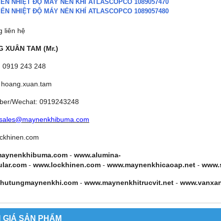
IẾN NHIỆT ĐỘ MÁY NÉN KHÍ ATLASCOPCO 1089057470
IẾN NHIỆT ĐỘ MÁY NÉN KHÍ ATLASCOPCO 1089057480
g liên hệ
 XUÂN TAM (Mr.)
: 0919 243 248
 hoang.xuan.tam
iber/Wechat: 0919243248
sales@maynenkhibuma.com
ckhinen.com
aynenkhibuma.com
-
www.alumina-
ular.com
-
www.lockhinen.com
-
www.maynenkhicaoap.net
-
www.
hutungmaynenkhi.com
-
www.maynenkhitrucvit.net
-
www.vanxa
 GIÁ SẢN PHẨM