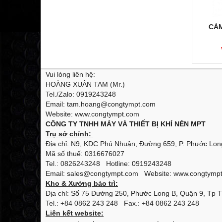
CẢM
Vui lòng liên hệ:
HOÀNG XUÂN TAM (Mr.)
Tel./Zalo: 0919243248
Email: tam.hoang@congtympt.com
Website: www.congtympt.com
CÔNG TY TNHH MÁY VÀ THIẾT BỊ KHÍ NÉN MPT
Trụ sở chính:
Địa chỉ: N9, KDC Phú Nhuận, Đường 659, P. Phước Long
Mã số thuế: 0316676027
Tel.: 0826243248 Hotline: 0919243248
Email: sales@congtympt.com Website:
www.congtymp
Kho & Xưởng bảo trì:
Địa chỉ: Số 75 Đường 250, Phước Long B, Quận 9, Tp 
Tel.: +84 0862 243 248 Fax.: +84 0862 243 248
Liên kết website: