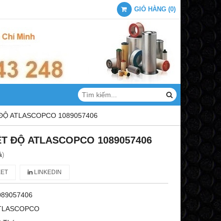
GIỎ HÀNG
(
0
)
 ĐỘ ATLASCOPCO 1089057406
ỆT ĐỘ ATLASCOPCO 1089057406
á
)
ET
LINKEDIN
089057406
TLASCOPCO