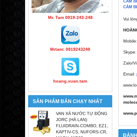
CẢM B
CẢM B
Mr. Tam 0919-243-248
Vui lòn
HOÀNG
Mobile
Mrtam: 0919243248
Skype:
Zalo/V
Email:
hoang.xuan.tam
www.lo
www.m
SẢN PHẨM BÁN CHẠY NHẤT
molec
www.p
VAN XẢ NƯỚC TỰ ĐỘNG
JORC (HÀ LAN):
FLUIDRAIN-COMBO, EZ1,
KAPTIV-CS, NUFORS-CR,
ĐÁNH