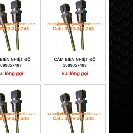
BIẾN NHIỆT ĐỘ
CẢM BIẾN NHIỆT ĐỘ
1089057407
1089057408
ui lòng gọi
Vui lòng gọi