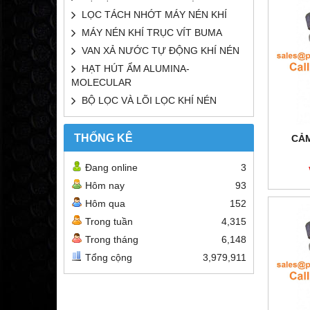
LỌC TÁCH NHỚT MÁY NÉN KHÍ
MÁY NÉN KHÍ TRỤC VÍT BUMA
VAN XẢ NƯỚC TỰ ĐỘNG KHÍ NÉN
HẠT HÚT ẨM ALUMINA-
MOLECULAR
BỘ LỌC VÀ LÕI LỌC KHÍ NÉN
THỐNG KÊ
CẢM
Đang online
3
Hôm nay
93
Hôm qua
152
Trong tuần
4,315
Trong tháng
6,148
Tổng cộng
3,979,911