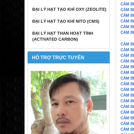
CẢM B
ĐẠI LÝ HẠT TẠO KHÍ OXY (ZEOLITE)
CẢM B
CẢM B
CẢM B
ĐẠI LÝ HẠT TẠO KHÍ NITO (CMS)
CẢM B
CẢM B
ĐẠI LÝ HẠT THAN HOẠT TÍNH
(ACTIVATED CARBON)
CẢM B
CẢM B
CẢM B
HỔ TRỢ TRỰC TUYẾN
CẢM B
CẢM B
CẢM B
CẢM B
CẢM B
CẢM B
CẢM B
CẢM B
CẢM B
CẢM B
CẢM B
CẢM B
CẢM B