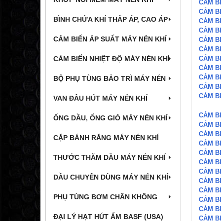
CẢM BI
CẢM BI
BÌNH CHỨA KHÍ THẤP ÁP, CAO ÁP
CẢM BI
CẢM BI
CẢM BIẾN ÁP SUẤT MÁY NÉN KHÍ
CẢM BI
CẢM BI
CẢM BI
CẢM BIẾN NHIỆT ĐỘ MÁY NÉN KHÍ
CẢM BI
CẢM BI
BỘ PHỤ TÙNG BẢO TRÌ MÁY NÉN
CẢM BI
CẢM BI
VAN ĐẦU HÚT MÁY NÉN KHÍ
CẢM B
ỐNG DẦU, ỐNG GIÓ MÁY NÉN KHÍ
CẢM B
CẢM B
CẶP BÁNH RĂNG MÁY NÉN KHÍ
CẢM B
CẢM B
THƯỚC THĂM DẦU MÁY NÉN KHÍ
CẢM B
CẢM B
DẦU CHUYÊN DÙNG MÁY NÉN KHÍ
CẢM B
CẢM B
PHỤ TÙNG BƠM CHÂN KHÔNG
CẢM B
CẢM B
ĐẠI LÝ HẠT HÚT ẨM BASF (USA)
CẢM B