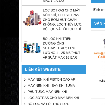
MAGY, JAD20,...
Bình ch
LỌC SOTRAS CHO MÁY
NÉN KHÍ, LỌC SOTRAS
CHO BƠM HÚT CHÂN
SẢN 
KHÔNG, LỌC THỦY LỰC,
BỘ LỌC VÀ LÕI LỌC KHÍ
BỘ LỌC KHÍ TRÊN
ĐƯỜNG ỐNG
SOTRAS_ITALY, LƯU
LƯỢNG 1 - 25 M3/PHÚT,
ÁP SUẤT MAX 16 BAR
LIÊN KẾT WEBSITE
MÁY NÉN KHÍ PISTON CAO ÁP
CẢM
MÁY NÉN KHÍ - SẤY KHÍ BUMA
PHỤ TÙNG MÁY NÉN KHÍ
LỌC SOTRAS CHO MÁY NÉN KHÍ
BỘ LỌC VÀ LÕI THỦY LỰC