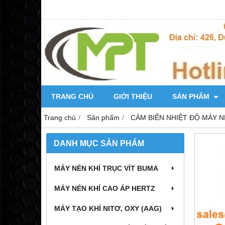
TRANG CHỦ
GIỚI THIỆU
SẢN PHẨM
Trang chủ
Sản phẩm
CẢM BIẾN NHIỆT ĐỘ MÁY N
DANH MỤC SẢN PHẨM
MÁY NÉN KHÍ TRỤC VÍT BUMA
MÁY NÉN KHÍ CAO ÁP HERTZ
MÁY TẠO KHÍ NITƠ, OXY (AAG)