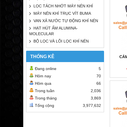
LỌC TÁCH NHỚT MÁY NÉN KHÍ
MÁY NÉN KHÍ TRỤC VÍT BUMA
VAN XẢ NƯỚC TỰ ĐỘNG KHÍ NÉN
HẠT HÚT ẨM ALUMINA-
MOLECULAR
BỘ LỌC VÀ LÕI LỌC KHÍ NÉN
THỐNG KÊ
CẢM
Đang online
5
Hôm nay
70
Hôm qua
66
Trong tuần
2,036
Trong tháng
3,869
Tổng cộng
3,977,632