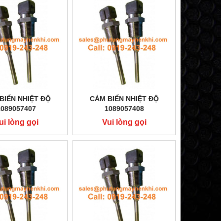
BIẾN NHIỆT ĐỘ
CẢM BIẾN NHIỆT ĐỘ
1089057407
1089057408
ui lòng gọi
Vui lòng gọi