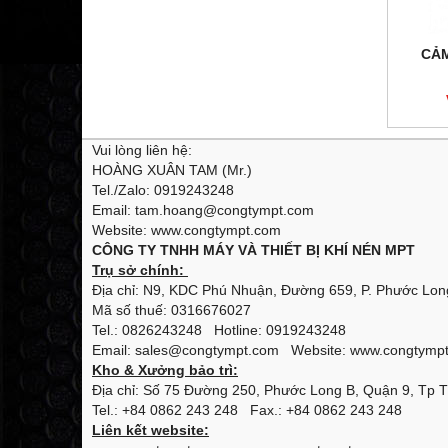
CẢM
Vui lòng liên hệ:
HOÀNG XUÂN TAM (Mr.)
Tel./Zalo: 0919243248
Email: tam.hoang@congtympt.com
Website: www.congtympt.com
CÔNG TY TNHH MÁY VÀ THIẾT BỊ KHÍ NÉN MPT
Trụ sở chính:
Địa chỉ: N9, KDC Phú Nhuận, Đường 659, P. Phước Long
Mã số thuế: 0316676027
Tel.: 0826243248 Hotline: 0919243248
Email: sales@congtympt.com Website:
www.congtymp
Kho & Xưởng bảo trì:
Địa chỉ: Số 75 Đường 250, Phước Long B, Quận 9, Tp 
Tel.: +84 0862 243 248 Fax.: +84 0862 243 248
Liên kết website: