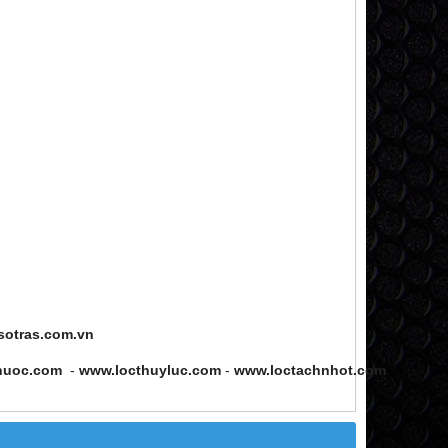
sotras.com.vn
nuoc.com
-
www.locthuyluc.com
-
www.loctachnhot.com