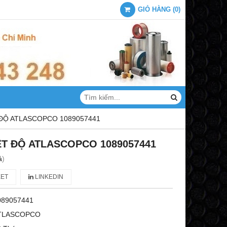
GIỎ HÀNG
(
0
)
 ĐỘ ATLASCOPCO 1089057441
ỆT ĐỘ ATLASCOPCO 1089057441
á
)
ET
LINKEDIN
089057441
TLASCOPCO