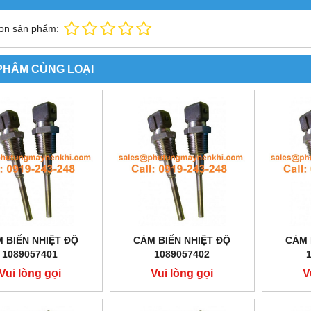
ọn sản phẩm:
PHẨM CÙNG LOẠI
 BIẾN NHIỆT ĐỘ
CẢM BIẾN NHIỆT ĐỘ
CẢM 
1089057401
1089057402
Vui lòng gọi
Vui lòng gọi
V