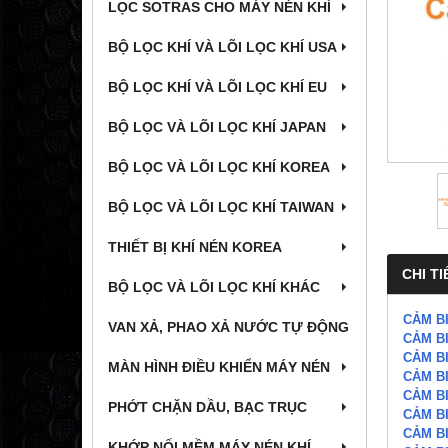
LỌC SOTRAS CHO MÁY NÉN KHÍ
BỘ LỌC KHÍ VÀ LÕI LỌC KHÍ USA
BỘ LỌC KHÍ VÀ LÕI LỌC KHÍ EU
BỘ LỌC VÀ LÕI LỌC KHÍ JAPAN
BỘ LỌC VÀ LÕI LỌC KHÍ KOREA
BỘ LỌC VÀ LÕI LỌC KHÍ TAIWAN
THIẾT BỊ KHÍ NÉN KOREA
CHI TI
BỘ LỌC VÀ LÕI LỌC KHÍ KHÁC
CẢM BI
VAN XẢ, PHAO XẢ NƯỚC TỰ ĐỘNG
CẢM BI
CẢM BI
MÀN HÌNH ĐIỀU KHIỂN MÁY NÉN
CẢM BI
CẢM BI
PHỚT CHẶN DẦU, BẠC TRỤC
CẢM BI
CẢM BI
KHỚP NỐI MỀM MÁY NÉN KHÍ