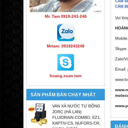
CẢM B
CẢM B
Mr. Tam 0919-243-248
Vui lòn
HOÀNG
Mobile
Mrtam: 0919243248
Skype:
Zalo/V
Email:
hoang.xuan.tam
www.lo
www.m
SẢN PHẨM BÁN CHẠY NHẤT
molec
www.p
VAN XẢ NƯỚC TỰ ĐỘNG
JORC (HÀ LAN):
FLUIDRAIN-COMBO, EZ1,
KAPTIV-CS, NUFORS-CR,
ĐÁNH