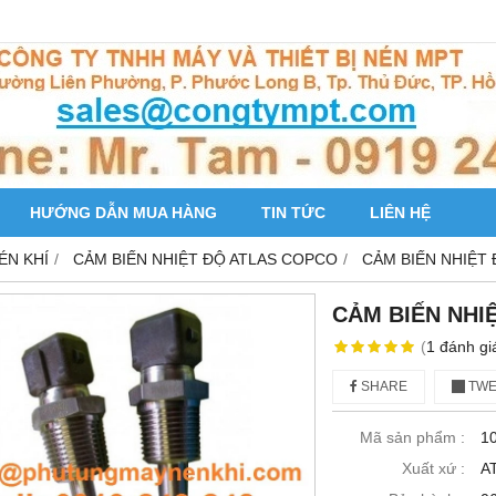
HƯỚNG DẪN MUA HÀNG
TIN TỨC
LIÊN HỆ
ÉN KHÍ
CẢM BIẾN NHIỆT ĐỘ ATLAS COPCO
CẢM BIẾN NHIỆT
CẢM BIẾN NHI
(
1
đánh gi
SHARE
TWE
Mã sản phẩm :
1
Xuất xứ :
A