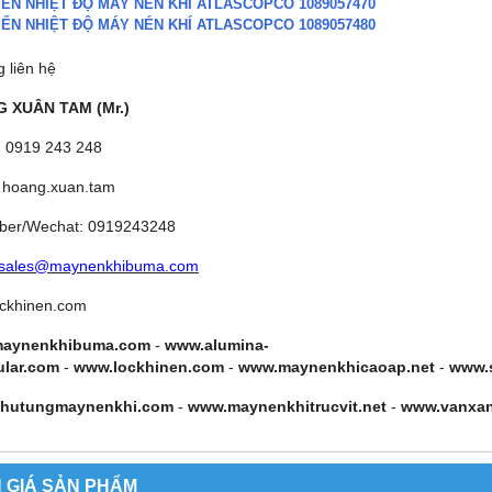
IẾN NHIỆT ĐỘ MÁY NÉN KHÍ ATLASCOPCO 1089057470
IẾN NHIỆT ĐỘ MÁY NÉN KHÍ ATLASCOPCO 1089057480
g liên hệ
 XUÂN TAM (Mr.)
: 0919 243 248
 hoang.xuan.tam
iber/Wechat: 0919243248
sales@maynenkhibuma.com
ckhinen.com
aynenkhibuma.com
-
www.alumina-
ular.com
-
www.lockhinen.com
-
www.maynenkhicaoap.net
-
www.
hutungmaynenkhi.com
-
www.maynenkhitrucvit.net
-
www.vanxa
 GIÁ SẢN PHẨM