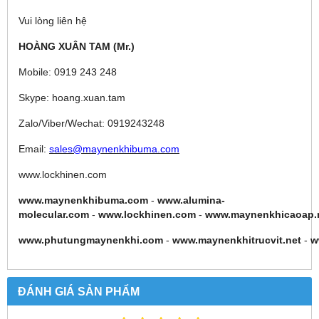
Vui lòng liên hệ
HOÀNG XUÂN TAM (Mr.)
Mobile: 0919 243 248
Skype: hoang.xuan.tam
Zalo/Viber/Wechat: 0919243248
Email:
sales@maynenkhibuma.com
www.lockhinen.com
www.maynenkhibuma.com
-
www.alumina-
molecular.com
-
www.lockhinen.com
-
www.maynenkhicaoap.
www.phutungmaynenkhi.com
-
www.maynenkhitrucvit.net
-
w
ĐÁNH GIÁ SẢN PHẨM