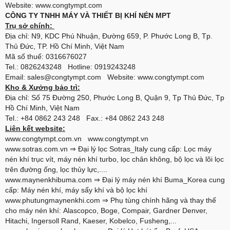
Website: www.congtympt.com
CÔNG TY TNHH MÁY VÀ THIẾT BỊ KHÍ NÉN MPT
Trụ sở chính:
Địa chỉ: N9, KDC Phú Nhuận, Đường 659, P. Phước Long B, Tp.
Thủ Đức, TP. Hồ Chí Minh, Việt Nam
Mã số thuế: 0316676027
Tel.: 0826243248 Hotline: 0919243248
Email: sales@congtympt.com Website:
www.congtympt.com
Kho & Xưởng bảo trì:
Địa chỉ: Số 75 Đường 250, Phước Long B, Quận 9, Tp Thủ Đức, Tp
Hồ Chí Minh, Việt Nam
Tel.: +84 0862 243 248 Fax.: +84 0862 243 248
Liên kết website:
www.congtympt.com.vn
www.congtympt.vn
www.sotras.com.vn
⇒ Đại lý lọc Sotras_Italy cung cấp: Lọc máy
nén khí trục vít, máy nén khí turbo, lọc chân không, bộ lọc và lõi lọc
trên đường ống, lọc thủy lực,....
www.maynenkhibuma.com
⇒ Đại lý máy nén khí Buma_Korea cung
cấp: Máy nén khí, máy sấy khí và bộ lọc khí
www.phutungmaynenkhi.com
⇒ Phụ tùng chính hãng và thay thế
cho máy nén khí: Alascopco, Boge, Compair, Gardner Denver,
Hitachi, Ingersoll Rand, Kaeser, Kobelco, Fusheng,...