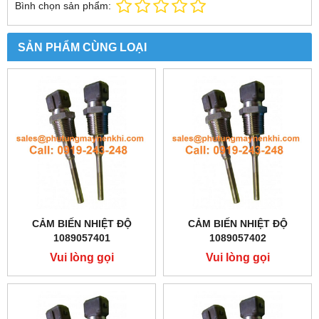
Bình chọn sản phẩm:
SẢN PHẨM CÙNG LOẠI
CẢM BIẾN NHIỆT ĐỘ
CẢM BIẾN NHIỆT ĐỘ
1089057401
1089057402
Vui lòng gọi
Vui lòng gọi