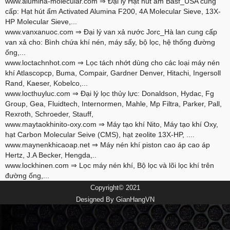
www.alumina-molecular.com
⇒ Đại lý Hạt hút ẩm Basf_USA cung
cấp: Hạt hút ẩm Activated Alumina F200, 4A Molecular Sieve, 13X-
HP Molecular Sieve,...
www.vanxanuoc.com
⇒ Đại lý van xả nước Jorc_Hà lan cung cấp
van xả cho: Bình chứa khí nén, máy sấy, bộ lọc, hệ thống đường
ống,...
www.loctachnhot.com
⇒ Lọc tách nhớt dùng cho các loại máy nén
khí Atlascopcp, Buma, Compair, Gardner Denver, Hitachi, Ingersoll
Rand, Kaeser, Kobelco,...
www.locthuyluc.com
⇒ Đại lý lọc thủy lực: Donaldson, Hydac, Fg
Group, Gea, Fluidtech, Internormen, Mahle, Mp Filtra, Parker, Pall,
Rexroth, Schroeder, Stauff,
www.maytaokhinito-oxy.com
⇒ Máy tạo khí Nito, Máy tạo khí Oxy,
hạt Carbon Molecular Seive (CMS), hạt zeolite 13X-HP, ....
www.maynenkhicaoap.net
⇒ Máy nén khí piston cao áp cao áp
Hertz, J.A Becker, Hengda,..
www.lockhinen.com
⇒ Lọc máy nén khí, Bộ lọc và lõi lọc khí trên
đường ống,...
Copyright© 2021
Designed By
GianHangVN