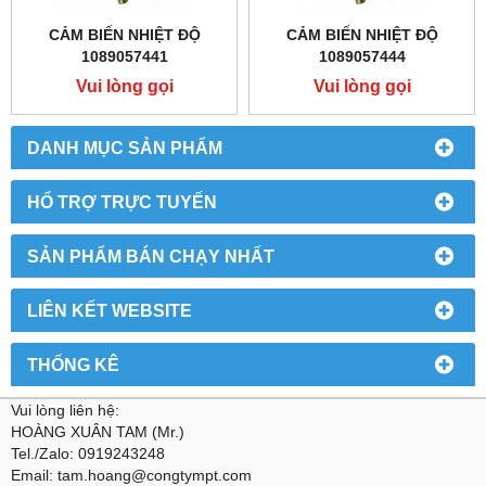
CẢM BIẾN NHIỆT ĐỘ
CẢM BIẾN NHIỆT ĐỘ
1089057441
1089057444
Vui lòng gọi
Vui lòng gọi
DANH MỤC SẢN PHẨM
HỔ TRỢ TRỰC TUYẾN
SẢN PHẨM BÁN CHẠY NHẤT
LIÊN KẾT WEBSITE
THỐNG KÊ
Vui lòng liên hệ:
HOÀNG XUÂN TAM (Mr.)
Tel./Zalo: 0919243248
Email: tam.hoang@congtympt.com